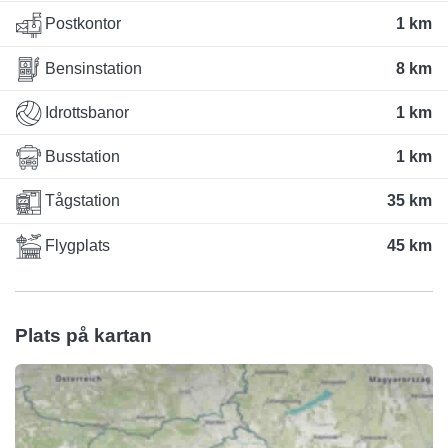
Postkontor
1 km
Bensinstation
8 km
Idrottsbanor
1 km
Busstation
1 km
Tågstation
35 km
Flygplats
45 km
Plats på kartan