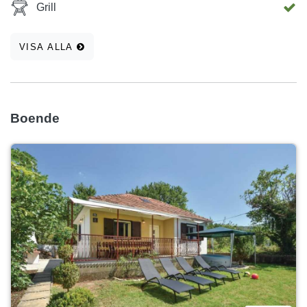
Grill
och handdukar - komplett köksredskap och många andra
små saker - cyklar - Kajaker
VISA ALLA
Boende