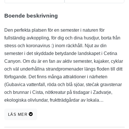
Boende beskrivning
Den perfekta platsen för en semester i naturen för
fullständig avkoppling, för dig och dina husdjur, borta från
stress och koronavirus :) inom räckhåll. Njut av din
semester i det skyddade betydande landskapet i Cetina
Canyon. Om du är en fan av aktiv semester, kajaker, cyklar
och väl underhållna strandpromenader längs floden till ditt
förfogande. Det finns många attraktioner i närheten
(Gubavica vattenfall, röda och blå sjöar, stećak gravstenar
och brunnar i Cista, nötkreatur på tisdagar i Zadvarje,
ekologiska olivlundar, fruktträdgårdar av lokala
familjefarmar, traditionell vinproduktion, jaktmuseum och
LÄS MER
zoo, Vlake arkeologiska zon , grotta Stor ugn ...) och
organisera många aktiviteter som forsränning, kanjon,