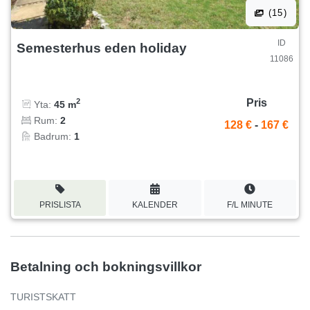
(15)
ID
Semesterhus eden holiday
11086
Pris
2
Yta:
45 m
Rum:
2
128 €
-
167 €
Badrum:
1
PRISLISTA
KALENDER
F/L MINUTE
Betalning och bokningsvillkor
TURISTSKATT