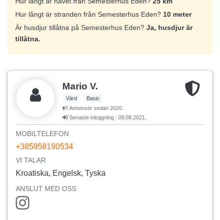
Hur långt är havet från Semesterhus Eden?
25 km
Hur långt är stranden från Semesterhus Eden?
10 meter
Är husdjur tillåtna på Semesterhus Eden?
Ja, husdjur är
tillåtna.
Mario V.
Värd
Basic
Annonsör sedan 2020.
Senaste inloggning : 09.08.2021.
MOBILTELEFON
+385958190534
VI TALAR
Kroatiska, Engelsk, Tyska
ANSLUT MED OSS