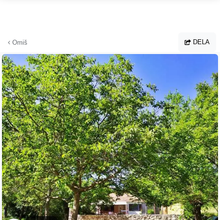
Hoppa till huvudinnehållet
DELA
Omiš