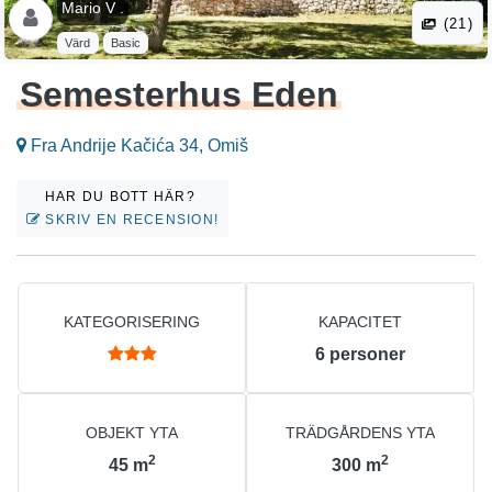
Mario V .
(21)
Värd
Basic
Semesterhus Eden
Fra Andrije Kačića 34, Omiš
HAR DU BOTT HÄR?
SKRIV EN RECENSION!
KATEGORISERING
KAPACITET
6
personer
OBJEKT YTA
TRÄDGÅRDENS YTA
2
2
45
m
300
m