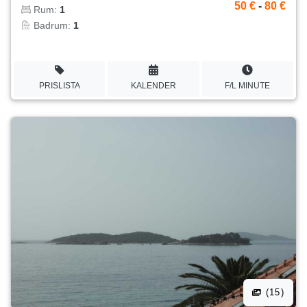
50 €
-
80 €
Rum:
1
Badrum:
1
PRISLISTA
KALENDER
F/L MINUTE
(15)