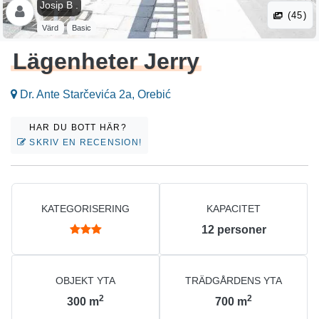
Josip B .
(45)
Värd
Basic
Lägenheter Jerry
Dr. Ante Starčevića 2a, Orebić
HAR DU BOTT HÄR?
SKRIV EN RECENSION!
KATEGORISERING
KAPACITET
12
personer
OBJEKT YTA
TRÄDGÅRDENS YTA
2
2
300
m
700
m