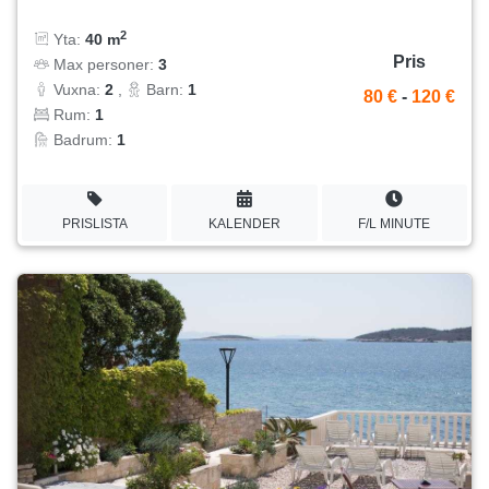
2
Yta:
40 m
Pris
Max personer:
3
Vuxna:
2
,
Barn:
1
80 €
-
120 €
Rum:
1
Badrum:
1
PRISLISTA
KALENDER
F/L MINUTE