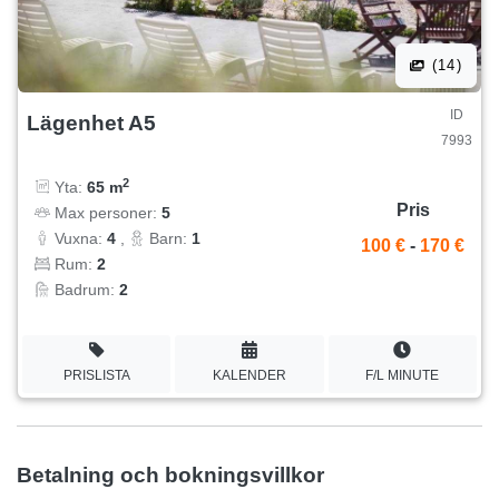
(14)
ID
Lägenhet A5
7993
2
Yta:
65 m
Pris
Max personer:
5
Vuxna:
4
,
Barn:
1
100 €
-
170 €
Rum:
2
Badrum:
2
PRISLISTA
KALENDER
F/L MINUTE
Betalning och bokningsvillkor