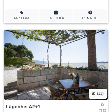
PRISLISTA
KALENDER
F/L MINUTE
(11)
ID
Lägenhet A2+1
7992