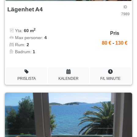
ID
Lägenhet A4
7989
2
Yta:
60 m
Pris
Max personer:
4
80 €
-
130 €
Rum:
2
Badrum:
1
PRISLISTA
KALENDER
F/L MINUTE