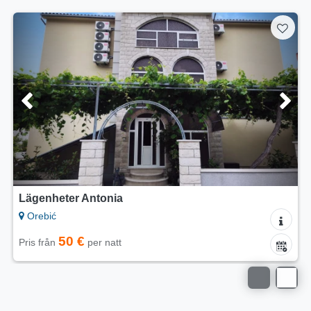
Lägenheter Sveti Anton
Orebić
60 €
Pris från
per natt