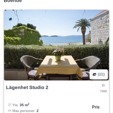
Boende
(11)
ID
Lägenhet Studio 2
7988
2
Yta:
35 m
Pris
Max personer:
2