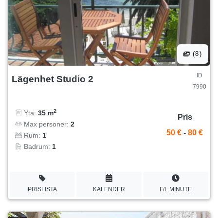
(8)
ID
Lägenhet Studio 2
7990
2
Yta:
35 m
Pris
Max personer:
2
50 €
-
80 €
Rum:
1
Badrum:
1
PRISLISTA
KALENDER
F/L MINUTE