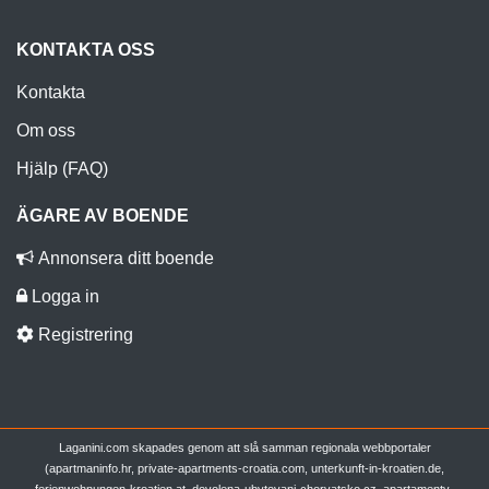
KONTAKTA OSS
Kontakta
Om oss
Hjälp (FAQ)
ÄGARE AV BOENDE
Annonsera ditt boende
Logga in
Registrering
Laganini.com skapades genom att slå samman regionala webbportaler
(apartmaninfo.hr, private-apartments-croatia.com, unterkunft-in-kroatien.de,
ferienwohnungen-kroatien.at, dovolena-ubytovani-chorvatsko.cz, apartamenty-