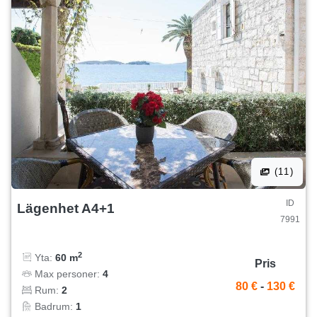
(11)
ID
Lägenhet A4+1
7991
2
Yta:
60 m
Pris
Max personer:
4
80 €
-
130 €
Rum:
2
Badrum:
1