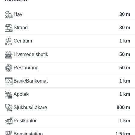
Hav
30 m
Strand
30 m
Centrum
1 km
Livsmedelsbutik
50 m
Restaurang
50 m
Bank/Bankomat
1 km
Apotek
1 km
Sjukhus/Läkare
800 m
Postkontor
1 km
Bensinstation
1.5 km