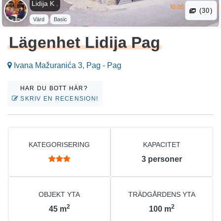
Lidija K .
(30)
Värd
Basic
Lägenhet Lidija Pag
Ivana Mažuranića 3, Pag - Pag
HAR DU BOTT HÄR?
SKRIV EN RECENSION!
KATEGORISERING
KAPACITET
3
personer
OBJEKT YTA
TRÄDGÅRDENS YTA
2
2
45
m
100
m