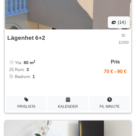
(14)
ID
Lägenhet 6+2
11050
Pris
2
Yta:
80 m
Rum:
3
70 €
-
90 €
Badrum:
1
PRISLISTA
KALENDER
F/L MINUTE