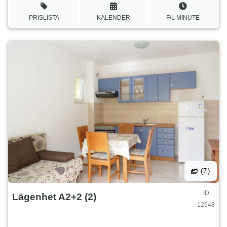
PRISLISTA
KALENDER
F/L MINUTE
(7)
ID
Lägenhet A2+2 (2)
12648