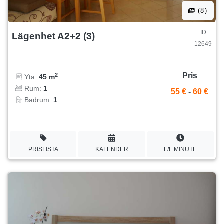
(8)
ID
Lägenhet A2+2 (3)
12649
Pris
2
Yta:
45 m
Rum:
1
55 €
-
60 €
Badrum:
1
PRISLISTA
KALENDER
F/L MINUTE