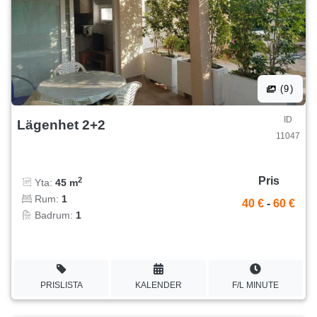
(9)
ID
Lägenhet 2+2
11047
Pris
2
Yta:
45 m
Rum:
1
40 €
-
60 €
Badrum:
1
PRISLISTA
KALENDER
F/L MINUTE