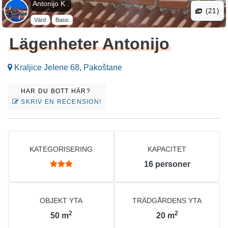
Antonijo K .
(21)
Värd
Basic
Lägenheter Antonijo
Kraljice Jelene 68, Pakoštane
HAR DU BOTT HÄR?
SKRIV EN RECENSION!
KATEGORISERING
KAPACITET
16
personer
OBJEKT YTA
TRÄDGÅRDENS YTA
2
2
50
m
20
m