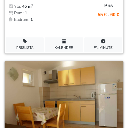
Pris
2
Yta:
45 m
Rum:
1
55 €
-
60 €
Badrum:
1
PRISLISTA
KALENDER
F/L MINUTE