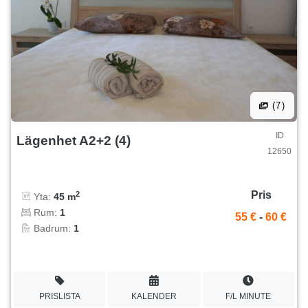
(7)
ID
Lägenhet A2+2 (4)
12650
Pris
2
Yta:
45 m
Rum:
1
55 €
-
60 €
Badrum:
1
PRISLISTA
KALENDER
F/L MINUTE