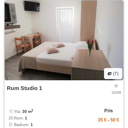
(7)
ID
Rum Studio 1
11048
Pris
2
Yta:
30 m
Rum:
1
35 €
-
50 €
Badrum:
1