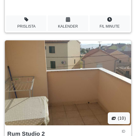
PRISLISTA
KALENDER
F/L MINUTE
(10)
ID
Rum Studio 2