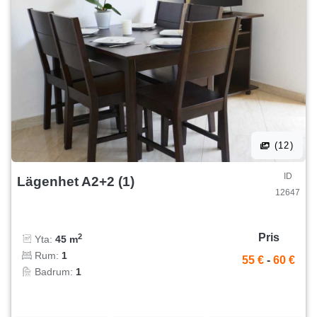
(12)
ID
Lägenhet A2+2 (1)
12647
Pris
2
Yta:
45 m
Rum:
1
55 €
-
60 €
Badrum:
1