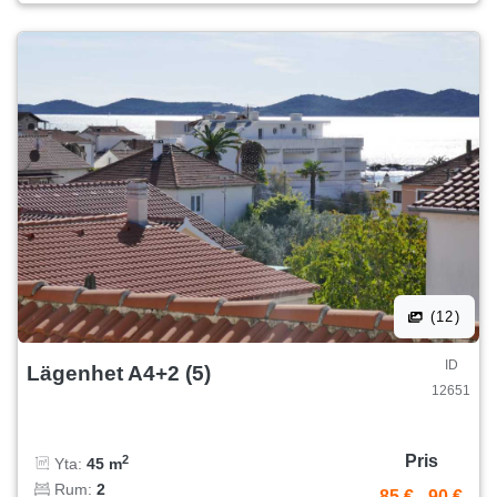
(12)
ID
Lägenhet A4+2 (5)
12651
Pris
2
Yta:
45 m
Rum:
2
85 €
-
90 €