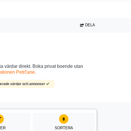
DELA
ta värdar direkt. Boka privat boende utan
ationen Petrčane.
ierade värdar och annonser
TER
SORTERA