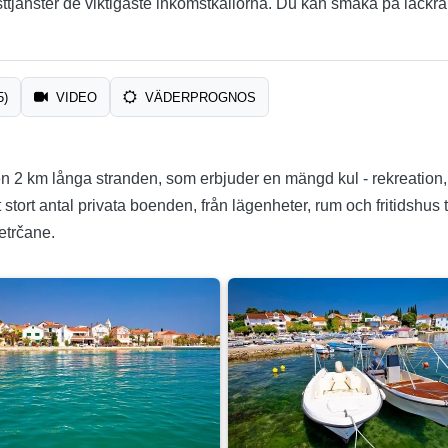
ttjänster de viktigaste inkomstkällorna. Du kan smaka på läckra d
5)
VIDEO
VÄDERPROGNOS
n 2 km långa stranden, som erbjuder en mängd kul - rekreation, 
rt antal privata boenden, från lägenheter, rum och fritidshus til
etrčane.