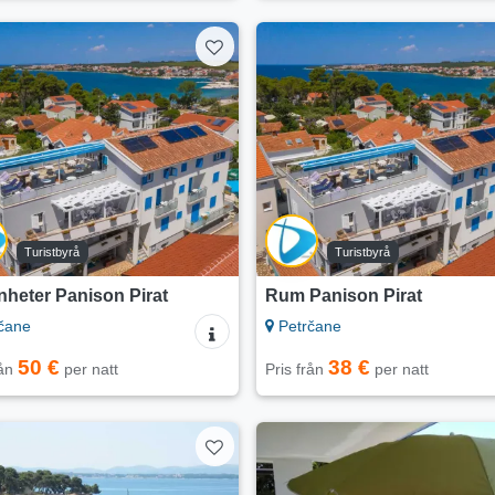
Turistbyrå
Turistbyrå
heter Panison Pirat
Rum Panison Pirat
čane
Petrčane
50 €
38 €
rån
per natt
Pris från
per natt