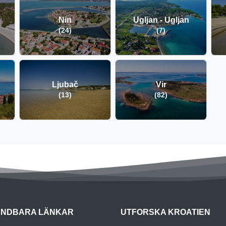
Nin
Ugljan - Ugljan
(24)
(7)
Ljubač
Vir
(13)
(82)
NDBARA LÄNKAR
UTFORSKA KROATIEN