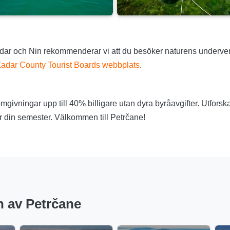
dar och Nin rekommenderar vi att du besöker naturens underver
adar County Tourist Boards webbplats
.
givningar upp till 40% billigare utan dyra byråavgifter. Utforska 
ör din semester. Välkommen till Petrčane!
n av Petrčane