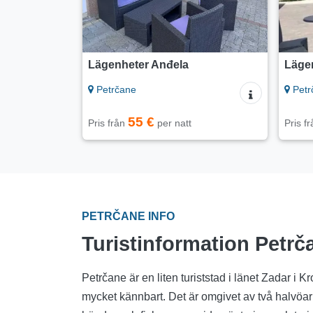
Lägenheter Anđela
Läge
Petrčane
Petr
55 €
Pris från
per natt
Pris f
PETRČANE INFO
Turistinformation Petrč
Petrčane är en liten turiststad i länet Zadar i 
mycket kännbart. Det är omgivet av två halvöar