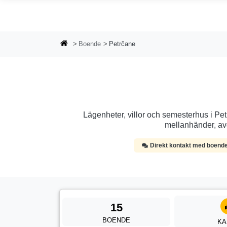
Hoppa till huvudinnehållet
Boende
Petrčane
Lägenheter, villor och semesterhus i Pet
mellanhänder, avg
Direkt kontakt med boend
15
BOENDE
KA