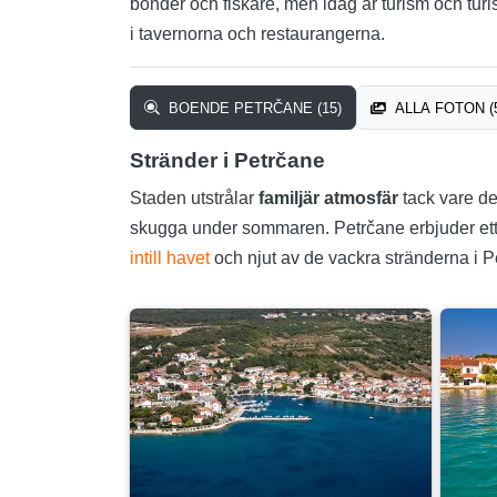
bönder och fiskare, men idag är turism och turis
i tavernorna och restaurangerna.
BOENDE PETRČANE (15)
ALLA FOTON (
Stränder i Petrčane
Staden utstrålar
familjär atmosfär
tack vare de
skugga under sommaren. Petrčane erbjuder ett sto
intill havet
och njut av de vackra stränderna i P