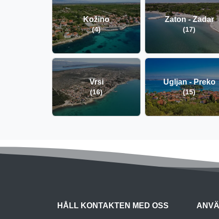
Kožino
Zaton - Zadar
(4)
(17)
Vrsi
Ugljan - Preko
(16)
(15)
HÅLL KONTAKTEN MED OSS
ANVÄ