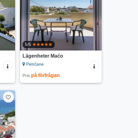
5/5
Lägenheter Maćo
Petrčane
på förfrågan
Pris