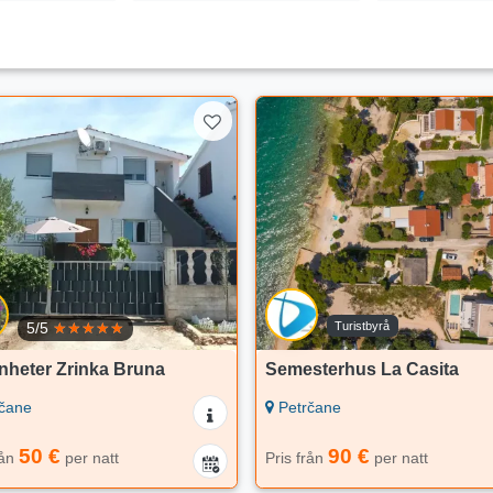
Turistbyrå
5/5
nheter Zrinka Bruna
Semesterhus La Casita
čane
Petrčane
50 €
90 €
rån
per natt
Pris från
per natt