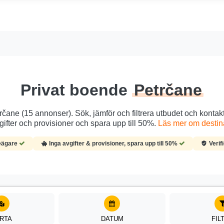
Privat boende
Petrčane
rčane (15 annonser). Sök, jämför och filtrera utbudet och kontak
ifter och provisioner och spara upp till 50%.
Läs mer om destin
eägare
Inga avgifter & provisioner, spara upp till 50%
Verif
RTA
DATUM
FIL