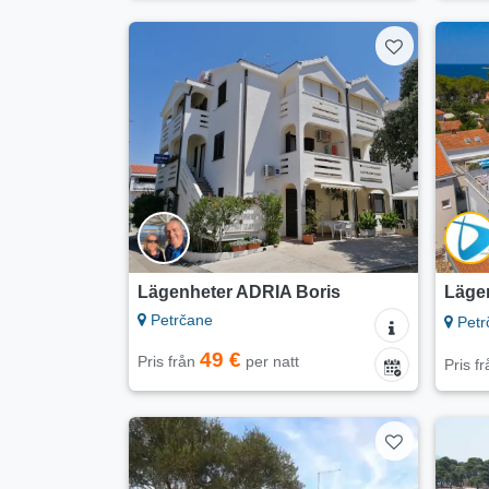
Lägenheter ADRIA Boris
Lägen
Petrčane
Petr
49 €
Pris från
per natt
Pris f