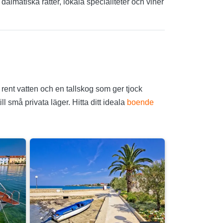
almatiska rätter, lokala specialiteter och viner
rent vatten och en tallskog som ger tjock
l små privata läger. Hitta ditt ideala
boende