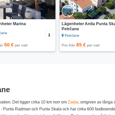
nheter Marina
Lägenheter Anita Punta Sk
Petrčane
čane
Petrčane
50 €
85 €
rån
per natt
Pris från
per natt
ane
Kroatien. Det ligger cirka 10 km norr om
Zadar
, omgiven av långa s
 - Punta Radman och Punta Skala och har cirka 600 fastboende. In