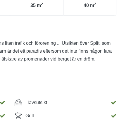
2
2
35
m
40
m
ns liten trafik och förorening ... Utsikten över Split, som
arn är det ett paradis eftersom det inte finns någon fara
r älskare av promenader vid berget är en dröm.
Havsutsikt
Grill