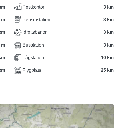
km
Postkontor
3 km
 m
Bensinstation
3 km
km
Idrottsbanor
3 km
 m
Busstation
3 km
km
Tågstation
10 km
km
Flygplats
25 km