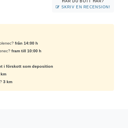
HAR DU BOTT HÄR?
SKRIV EN RECENSION!
 Dolenec?
från 14:00 h
olenec?
fram till 10:00 h
et i förskott som deposition
 km
c?
3 km