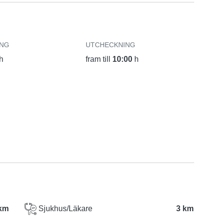
ING
UTCHECKNING
h
fram till
10:00
h
km
Sjukhus/Läkare
3 km