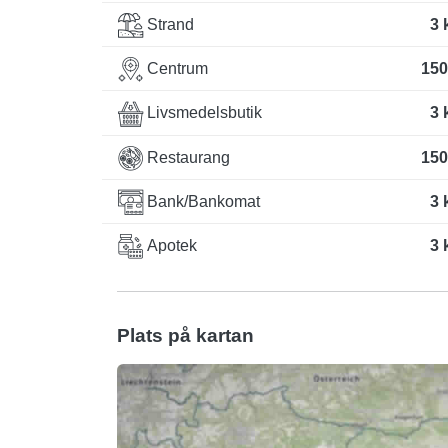
Strand
3 
Centrum
150
Livsmedelsbutik
3 
Restaurang
150
Bank/Bankomat
3 
Apotek
3 
Plats på kartan