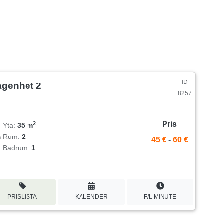
ID
ägenhet 2
8257
Pris
2
Yta:
35 m
Rum:
2
45 €
-
60 €
Badrum:
1
PRISLISTA
KALENDER
F/L MINUTE