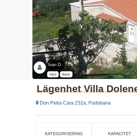
Ivan D .
Värd
Basic
Lägenhet Villa Dolen
Don Petra Cara 232a, Podstrana
KATEGORISERING
KAPACITET