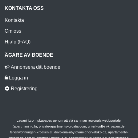
KONTAKTA OSS
Kontakta
Om oss
Hjälp (FAQ)
ÄGARE AV BOENDE
Annonsera ditt boende
Logga in
Registrering
Laganini.com skapades genom att slå samman regionala webbportaler
(apartmaninfo.hr, private-apartments-croatia.com, unterkunft-in-kroatien.de,
ferienwohnungen-kroatien.at, dovolena-ubytovani-chorvatsko.cz, apartamenty-
chorwacja.com.pl, apartmaji-hrvaska.si, appartamenti-in-croazia.it, horvatorszag-