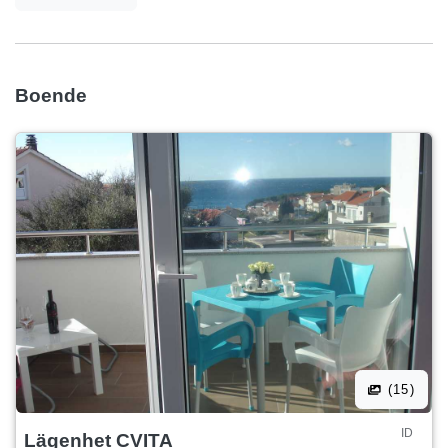
till fots. Kom, vi väntar på dig med ett varmt leende och en
vackert dekorerad ny lägenhet. Se skönheten på denna
plats. Vi välkomnar dig igen. Tack till Maganjić-familjen
Boende
(15)
ID
Lägenhet CVITA