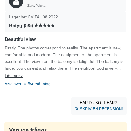
veľmi príjemná pani, komunikácia s ňou bola výborná.
Żary, Polska
Lägenhet CVITA , 08.2022.
Betyg:(5/5)
Beautiful view
Firstly. The photos correspond to reality. The apartment is new,
comfortable and modern. The equipment of the apartment is
excellent. The view from the balcony is delightful. The balcony is
large, you can eat and relax there. The neighborhood is very
calm and quiet, although it is not far from the center. The
Läs mer
beaches are also not far away. Contact with the landlord correct.
Visa svensk översättning
She gave us an extra hour free upon check-in. If I decide to visit
Primosten again, I would like to live in the Cvita apartment again.
HAR DU BOTT HÄR?
SKRIV EN RECENSION!
Vanliga frågor