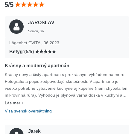
5/5
JAROSLAV
Senica, SR
Lägenhet CVITA , 06.2023.
Betyg:(5/5)
Krásny a moderný apartmán
Krásny nový a čistý apartmán s prekrásnym výhľadom na more.
Fotografie a popis zodpovedajú skutočnosti. V apartmáne je
všetko potrebné vybavenie kuchyne aj kúpeľne (nám chýbala len
mikrovlnná rúra). Výhodou je plynová varná doska v kuchyni a
vlastný ohrievač teplej vody v kúpeľni. V izbách sú veľké šatňové
Läs mer
skrine, pohodlné postele. Apartmán je na tichom mieste (pod
Visa svensk översättning
balkónom je pekná záhrada), do mesta a na pláž je to peši 10
minút. Apartmánu patrí jedno parkovacie miesto hneď pri budove.
Klimatizácia je len v obývacej miestnosti s kuchyňou. Majiteľka je
Jarek