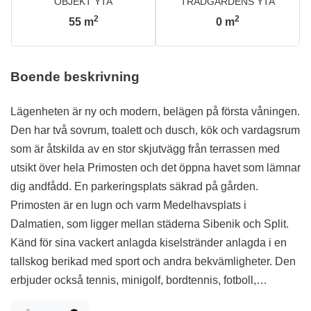
OBJEKT YTA
TRÄDGÅRDENS YTA
2
2
55
m
0
m
Boende beskrivning
Lägenheten är ny och modern, belägen på första våningen.
Den har två sovrum, toalett och dusch, kök och vardagsrum
som är åtskilda av en stor skjutvägg från terrassen med
utsikt över hela Primosten och det öppna havet som lämnar
dig andfådd. En parkeringsplats säkrad på gården.
Primosten är en lugn och varm Medelhavsplats i
Dalmatien, som ligger mellan städerna Sibenik och Split.
Känd för sina vackert anlagda kiselstränder anlagda i en
tallskog berikad med sport och andra bekvämligheter. Den
erbjuder också tennis, minigolf, bordtennis, fotboll,
volleyboll och ett rikt kulturprogram som hålls nästan