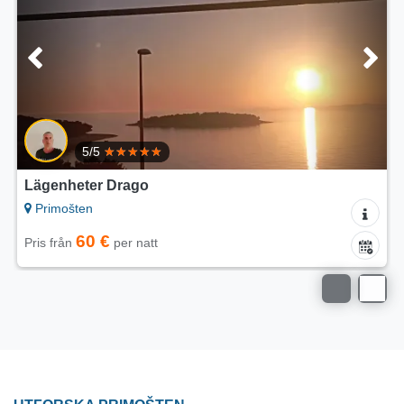
4.7/5
Lägenheter Villa Maria
Primošten
50 €
Pris från
per natt