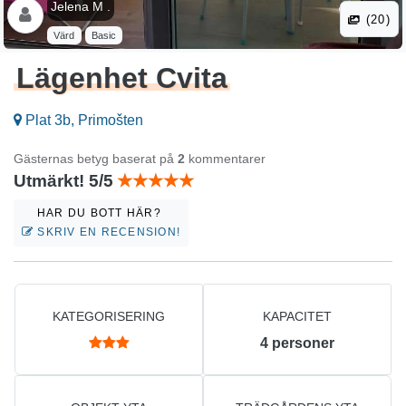
Jelena M .
(20)
Värd
Basic
Lägenhet Cvita
Plat 3b, Primošten
Gästernas betyg baserat på
2
kommentarer
Utmärkt! 5/5
HAR DU BOTT HÄR?
SKRIV EN RECENSION!
KATEGORISERING
KAPACITET
4
personer