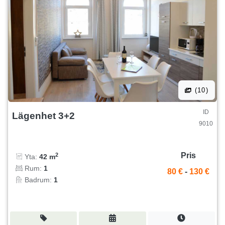
(10)
ID
Lägenhet 3+2
9010
Pris
2
Yta:
42 m
Rum:
1
80 €
-
130 €
Badrum:
1