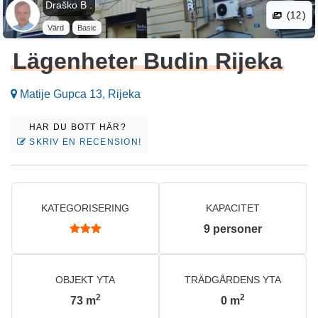
Draško B .
(12)
Värd
Basic
Lägenheter Budin Rijeka
Matije Gupca 13, Rijeka
HAR DU BOTT HÄR?
SKRIV EN RECENSION!
KATEGORISERING
KAPACITET
9
personer
OBJEKT YTA
TRÄDGÅRDENS YTA
2
2
73
m
0
m