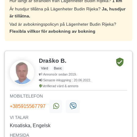
Hur långt är stranden från Lägenheter Budin Rijeka?
1 km
Är husdjur tillåtna på Lägenheter Budin Rijeka?
Ja, husdjur
är tillåtna.
Vad är avbokningspolicyn på Lägenheter Budin Rijeka?
Flexibla villkor för avbokning av bokning
Draško B.
Värd
Basic
Annonsör sedan 2019.
Senaste inloggning : 20.06.2022.
Verifierad värd & annons
MOBILTELEFON
+385915567797
VI TALAR
Kroatiska, Engelsk
HEMSIDA