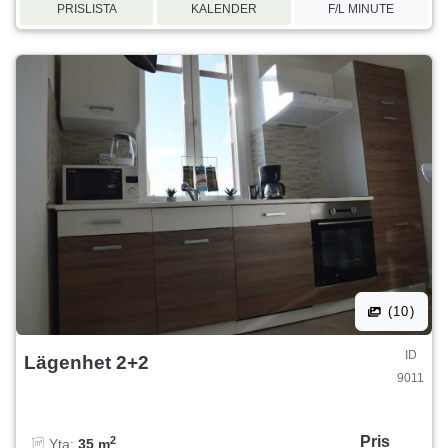
PRISLISTA
KALENDER
F/L MINUTE
(10)
ID
Lägenhet 2+2
9011
Pris
2
Yta:
35 m