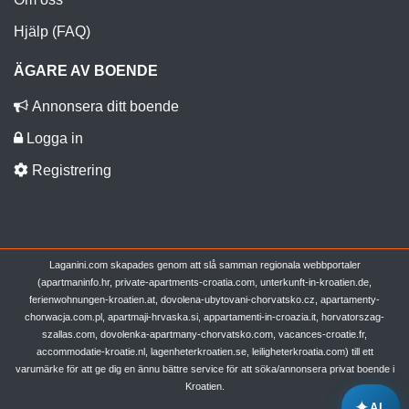
Hjälp (FAQ)
ÄGARE AV BOENDE
Annonsera ditt boende
Logga in
Registrering
Laganini.com skapades genom att slå samman regionala webbportaler
(apartmaninfo.hr, private-apartments-croatia.com, unterkunft-in-kroatien.de,
ferienwohnungen-kroatien.at, dovolena-ubytovani-chorvatsko.cz, apartamenty-
chorwacja.com.pl, apartmaji-hrvaska.si, appartamenti-in-croazia.it, horvatorszag-
szallas.com, dovolenka-apartmany-chorvatsko.com, vacances-croatie.fr,
accommodatie-kroatie.nl, lagenheterkroatien.se, leiligheterkroatia.com) till ett
varumärke för att ge dig en ännu bättre service för att söka/annonsera privat boende i
Kroatien.
✦
AI