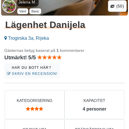
Jelena M .
(50)
Värd
Basic
Lägenhet Danijela
Trogirska 3a, Rijeka
Gästernas betyg baserat på
1
kommentarer
Utmärkt! 5/5
HAR DU BOTT HÄR?
SKRIV EN RECENSION!
KATEGORISERING
KAPACITET
4
personer