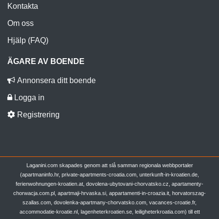
Kontakta
Om oss
Hjälp (FAQ)
ÄGARE AV BOENDE
Annonsera ditt boende
Logga in
Registrering
Laganini.com skapades genom att slå samman regionala webbportaler
(apartmaninfo.hr, private-apartments-croatia.com, unterkunft-in-kroatien.de,
ferienwohnungen-kroatien.at, dovolena-ubytovani-chorvatsko.cz, apartamenty-
chorwacja.com.pl, apartmaji-hrvaska.si, appartamenti-in-croazia.it, horvatorszag-
szallas.com, dovolenka-apartmany-chorvatsko.com, vacances-croatie.fr,
accommodatie-kroatie.nl, lagenheterkroatien.se, leiligheterkroatia.com) till ett