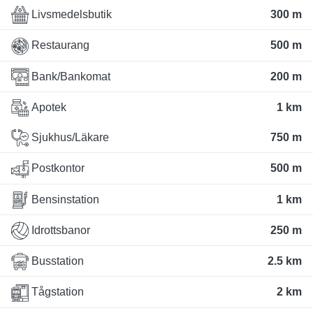
Livsmedelsbutik
300 m
Restaurang
500 m
Bank/Bankomat
200 m
Apotek
1 km
Sjukhus/Läkare
750 m
Postkontor
500 m
Bensinstation
1 km
Idrottsbanor
250 m
Busstation
2.5 km
Tågstation
2 km