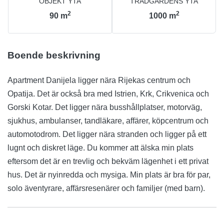
OBJEKT YTA
TRÄDGÅRDENS YTA
2
2
90
m
1000
m
Boende beskrivning
Apartment Danijela ligger nära Rijekas centrum och
Opatija. Det är också bra med Istrien, Krk, Crikvenica och
Gorski Kotar. Det ligger nära busshållplatser, motorväg,
sjukhus, ambulanser, tandläkare, affärer, köpcentrum och
automotodrom. Det ligger nära stranden och ligger på ett
lugnt och diskret läge. Du kommer att älska min plats
eftersom det är en trevlig och bekväm lägenhet i ett privat
hus. Det är nyinredda och mysiga. Min plats är bra för par,
solo äventyrare, affärsresenärer och familjer (med barn).