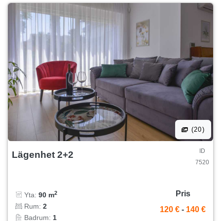
(20)
ID
Lägenhet 2+2
7520
Pris
2
Yta:
90 m
Rum:
2
120 €
-
140 €
Badrum:
1