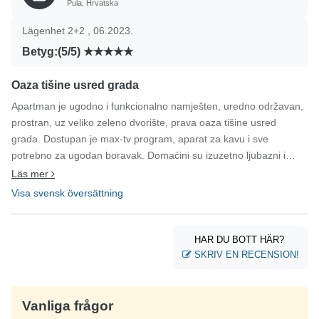
Pula, Hrvatska
Lägenhet 2+2 , 06.2023.
Betyg:(5/5)
Oaza tišine usred grada
Apartman je ugodno i funkcionalno namješten, uredno održavan,
prostran, uz veliko zeleno dvorište, prava oaza tišine usred
grada. Dostupan je max-tv program, aparat za kavu i sve
potrebno za ugodan boravak. Domaćini su izuzetno ljubazni i
susretljivi. Preporučujem drugim gostima!
Läs mer
Visa svensk översättning
HAR DU BOTT HÄR?
SKRIV EN RECENSION!
Vanliga frågor