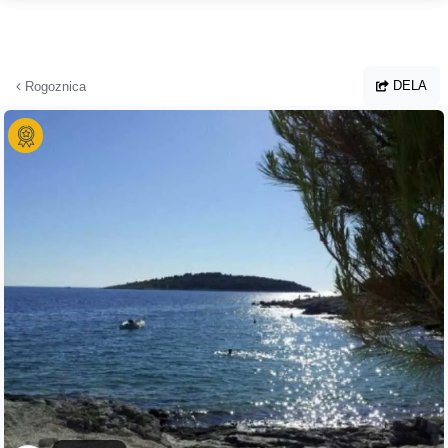
Hoppa till huvudinnehållet
DELA
Rogoznica