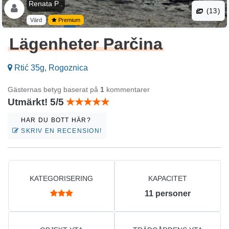
Renata P .
(13)
Värd
Premium
Lägenheter Parčina
Rtić 35g, Rogoznica
Gästernas betyg baserat på
1
kommentarer
Utmärkt! 5/5
HAR DU BOTT HÄR?
SKRIV EN RECENSION!
KATEGORISERING
KAPACITET
11
personer