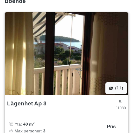
Boende
(11)
ID
Lägenhet Ap 3
11080
2
Yta:
40 m
Pris
Max personer:
3