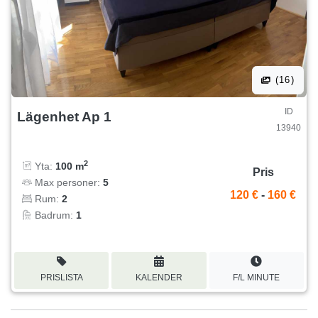
(16)
ID
Lägenhet Ap 1
13940
2
Yta:
100 m
Pris
Max personer:
5
120 €
-
160 €
Rum:
2
Badrum:
1
PRISLISTA
KALENDER
F/L MINUTE