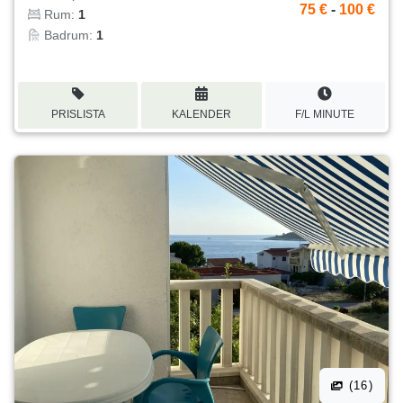
75 €
-
100 €
Rum:
1
Badrum:
1
PRISLISTA
KALENDER
F/L MINUTE
(16)