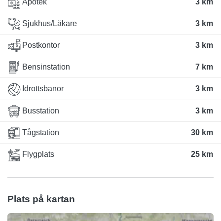
Apotek
3 km
Sjukhus/Läkare
3 km
Postkontor
3 km
Bensinstation
7 km
Idrottsbanor
3 km
Busstation
3 km
Tågstation
30 km
Flygplats
25 km
Plats på kartan