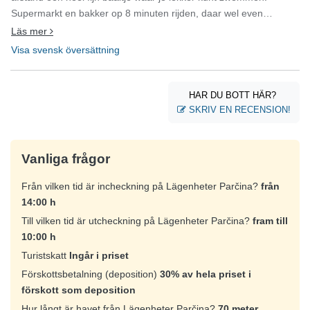
Supermarkt en bakker op 8 minuten rijden, daar wel even
rekening mee houden, maar dat was voor ons geen probleem.
Läs mer
We hebben genoten, bedankt voor de goede zorgen!
Visa svensk översättning
HAR DU BOTT HÄR?
SKRIV EN RECENSION!
Vanliga frågor
Från vilken tid är incheckning på Lägenheter Parčina?
från
14:00 h
Till vilken tid är utcheckning på Lägenheter Parčina?
fram till
10:00 h
Turistskatt
Ingår i priset
Förskottsbetalning (deposition)
30% av hela priset i
förskott som deposition
Hur långt är havet från Lägenheter Parčina?
70 meter