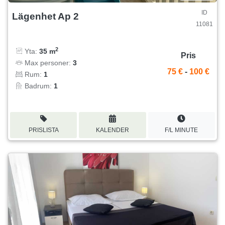
ID
Lägenhet Ap 2
11081
2
Yta:
35 m
Pris
Max personer:
3
75 €
-
100 €
Rum:
1
Badrum:
1
PRISLISTA
KALENDER
F/L MINUTE