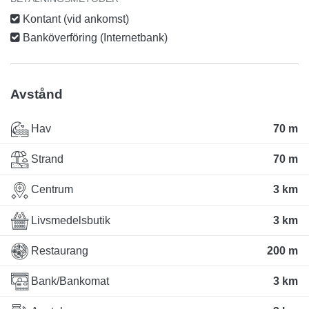
Kontant (vid ankomst)
Banköverföring (Internetbank)
Avstånd
Hav
70 m
Strand
70 m
Centrum
3 km
Livsmedelsbutik
3 km
Restaurang
200 m
Bank/Bankomat
3 km