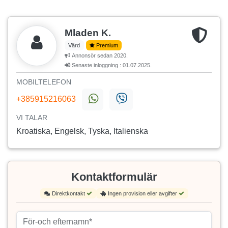
Mladen K.
Värd
Premium
Annonsör sedan 2020.
Senaste inloggning : 01.07.2025.
MOBILTELEFON
+385915216063
VI TALAR
Kroatiska, Engelsk, Tyska, Italienska
Kontaktformulär
Direktkontakt
Ingen provision eller avgifter