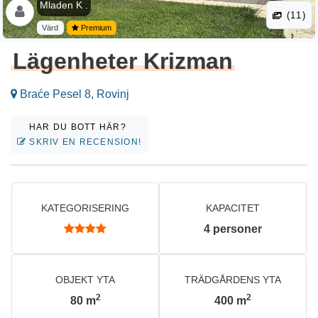
Mladen K .
(11)
Värd
Premium
Lägenheter Krizman
Braće Pesel 8, Rovinj
HAR DU BOTT HÄR?
SKRIV EN RECENSION!
KATEGORISERING
KAPACITET
4
personer
OBJEKT YTA
TRÄDGÅRDENS YTA
2
2
80
m
400
m