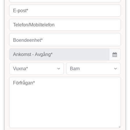
Boendeenhet*
Vuxna*
Barn