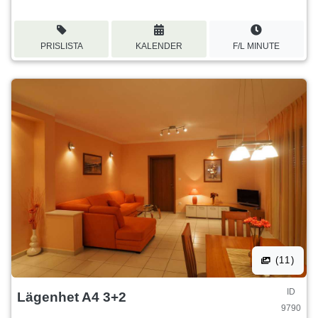
PRISLISTA
KALENDER
F/L MINUTE
(11)
ID
Lägenhet A4 3+2
9790