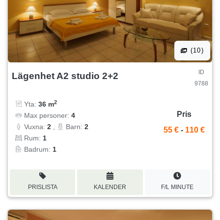
(10)
ID
Lägenhet A2 studio 2+2
9788
2
Yta:
36 m
Pris
Max personer:
4
Vuxna:
2
,
Barn:
2
55 €
-
110 €
Rum:
1
Badrum:
1
PRISLISTA
KALENDER
F/L MINUTE