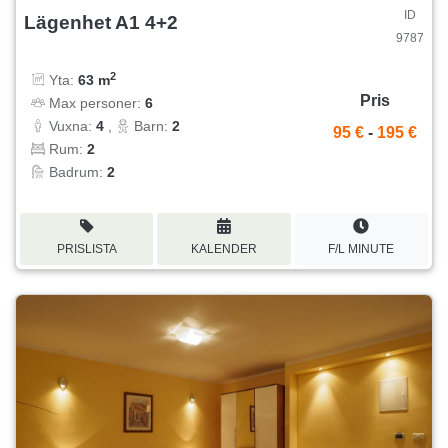
ID
Lägenhet A1 4+2
9787
2
Yta:
63 m
Pris
Max personer:
6
Vuxna:
4
,
Barn:
2
95 €
-
195 €
Rum:
2
Badrum:
2
PRISLISTA
KALENDER
F/L MINUTE