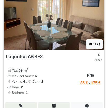
(14)
ID
Lägenhet A6 4+2
9792
2
Yta:
59 m
Pris
Max personer:
6
Vuxna:
4
,
Barn:
2
85 €
-
175 €
Rum:
2
Badrum:
1