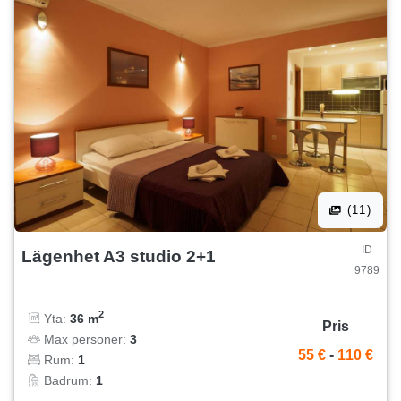
(11)
ID
Lägenhet A3 studio 2+1
9789
2
Yta:
36 m
Pris
Max personer:
3
55 €
-
110 €
Rum:
1
Badrum:
1