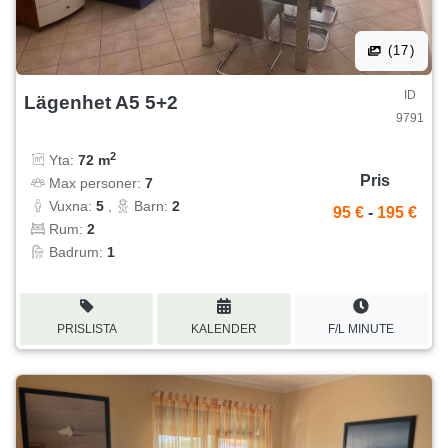
(17)
ID
Lägenhet A5 5+2
9791
2
Yta:
72 m
Pris
Max personer:
7
Vuxna:
5
,
Barn:
2
95 €
-
195 €
Rum:
2
Badrum:
1
PRISLISTA
KALENDER
F/L MINUTE