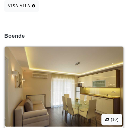
Boendevillkor: * Incheckning: från 14:00 på ankomstdagen,
VISA ALLA
* Utcheckning: senast 10:00 på avresedagen, * Bokningar:
bekräftas mot en deposition på 30 % av det totala priset, *
Betalning: resterande belopp betalas kontant vid ankomst,
* Husdjur: ej tillåtna. Gruppbokningar för flera lägenheter
Boende
samtidigt accepteras inte. Kom och njut av komforten,
värmen och den autentiska kustatmosfären. Välkommen till
ditt mysiga hem vid havet!
(10)