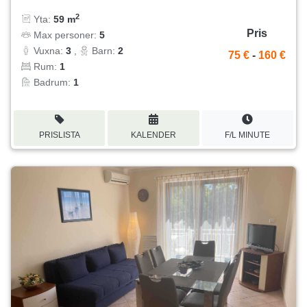
2
Yta:
59 m
Pris
Max personer:
5
Vuxna:
3
,
Barn:
2
75 €
-
160 €
Rum:
1
Badrum:
1
PRISLISTA
KALENDER
F/L MINUTE