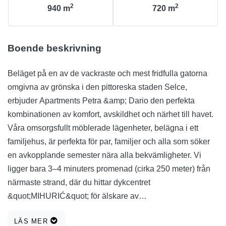
2
2
940
m
720
m
Boende beskrivning
Beläget på en av de vackraste och mest fridfulla gatorna
omgivna av grönska i den pittoreska staden Selce,
erbjuder Apartments Petra &amp; Dario den perfekta
kombinationen av komfort, avskildhet och närhet till havet.
Våra omsorgsfullt möblerade lägenheter, belägna i ett
familjehus, är perfekta för par, familjer och alla som söker
en avkopplande semester nära alla bekvämligheter. Vi
ligger bara 3–4 minuters promenad (cirka 250 meter) från
närmaste strand, där du hittar dykcentret
&quot;MIHURIĆ&quot; för älskare av
undervattensaktiviteter. En 5 minuters promenad (cirka 350
LÄS MER
meter) tar dig till de välkända stränderna