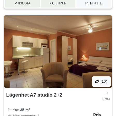
PRISLISTA
KALENDER
F/L MINUTE
(10)
ID
Lägenhet A7 studio 2+2
9793
2
Yta:
35 m
Pris
Max personer:
4