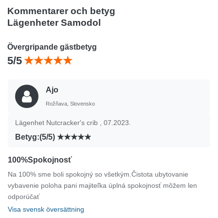
Kommentarer och betyg
Lägenheter Samodol
Övergripande gästbetyg
5/5
Ajo
Rožňava, Slovensko
Lägenhet Nutcracker's crib , 07.2023.
Betyg:(5/5)
100%Spokojnosť
Na 100% sme boli spokojný so všetkým.Čistota ubytovanie
vybavenie poloha pani majiteľka úplná spokojnosť môžem len
odporúčať
Visa svensk översättning