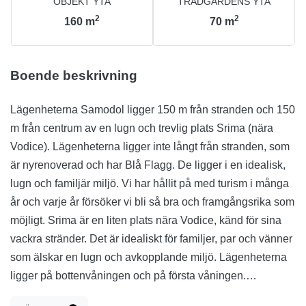
OBJEKT YTA
TRÄDGÅRDENS YTA
2
2
160
m
70
m
Boende beskrivning
Lägenheterna Samodol ligger 150 m från stranden och 150
m från centrum av en lugn och trevlig plats Srima (nära
Vodice). Lägenheterna ligger inte långt från stranden, som
är nyrenoverad och har Blå Flagg. De ligger i en idealisk,
lugn och familjär miljö. Vi har hållit på med turism i många
år och varje år försöker vi bli så bra och framgångsrika som
möjligt. Srima är en liten plats nära Vodice, känd för sina
vackra stränder. Det är idealiskt för familjer, par och vänner
som älskar en lugn och avkopplande miljö. Lägenheterna
ligger på bottenvåningen och på första våningen.
Lägenheten är mycket rymlig och ljus. Lägenheten (2+1)