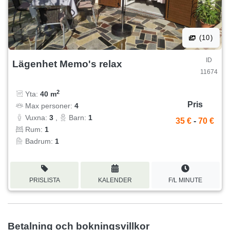
(10)
ID
Lägenhet Memo's relax
11674
2
Yta:
40 m
Pris
Max personer:
4
Vuxna:
3
,
Barn:
1
35 €
-
70 €
Rum:
1
Badrum:
1
PRISLISTA
KALENDER
F/L MINUTE
Betalning och bokningsvillkor