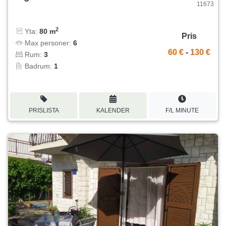
11673
2
Yta:
80 m
Pris
Max personer:
6
60 €
-
130 €
Rum:
3
Badrum:
1
PRISLISTA
KALENDER
F/L MINUTE