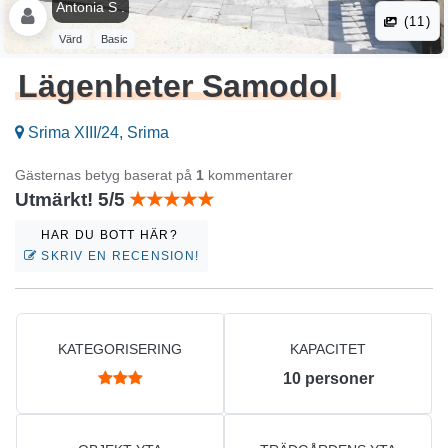
Antonia S .
(11)
Värd
Basic
Lägenheter Samodol
Srima XIII/24, Srima
Gästernas betyg baserat på
1
kommentarer
Utmärkt! 5/5
HAR DU BOTT HÄR?
SKRIV EN RECENSION!
KATEGORISERING
KAPACITET
10
personer