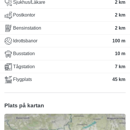
Sjukhus/Läkare
2 km
Postkontor
2 km
Bensinstation
2 km
Idrottsbanor
100 m
Busstation
10 m
Tågstation
7 km
Flygplats
45 km
Plats på kartan