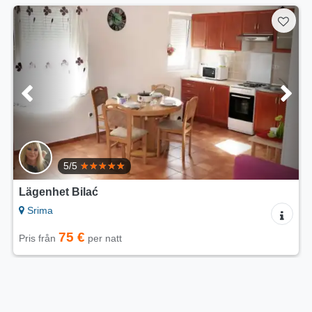
5/5
Lägenheter Dimač
Srima
60 €
Pris från
per natt