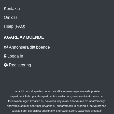
Kontakta
Om oss
Hjälp (FAQ)
ÄGARE AV BOENDE
Annonsera ditt boende
Logga in
Registrering
Laganini.com skapades genom att slå samman regionala webbportaler
(apartmaninfo.hr, private-apartments-croatia.com, unterkunft-in-kroatien.de,
ferienwohnungen-kroatien.at, dovolena-ubytovani-chorvatsko.cz, apartamenty-
chorwacja.com.pl, apartmaji-hrvaska.si, appartamenti-in-croazia.it, horvatorszag-
szallas.com, dovolenka-apartmany-chorvatsko.com, vacances-croatie.fr,