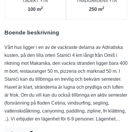
OBJEKT YTA
TRÄDGÅRDENS YTA
2
2
100
m
250
m
Boende beskrivning
Vårt hus ligger i en av de vackraste delarna av Adriatiska
kusten, på den lilla orten Stanići 4 km långt från Omiš i
riktning mot Makarska, den vackra stranden ligger bara 400
m bort, restauranger 50 m, pizzeria och marknad 50 m. I
Stanići kan du tillbringa en trevlig och bekväm semester.
Havet är klart, stränderna är lugna och prydliga och luften
är frisk. Om du vill kan du också tillbringa en aktiv semester
(forsränning på floden Cetina, vindsurfing, segling,
vattenskidåkning, canyoning, paddling, zipline, fri klättring,
..). Vi erbjuder en lägenhet för 6-9 personer. Lägenhet
Brajki är fullt möblerad, bekväm och modern lägenhet med