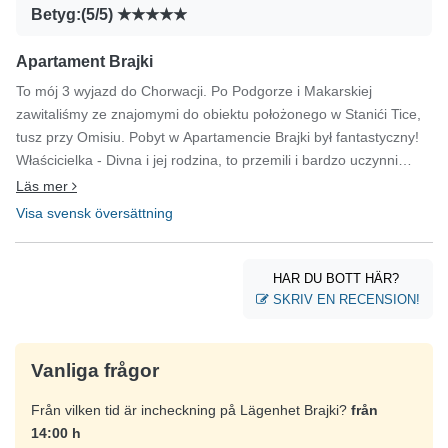
Betyg:(5/5)
Apartament Brajki
To mój 3 wyjazd do Chorwacji. Po Podgorze i Makarskiej
zawitaliśmy ze znajomymi do obiektu położonego w Stanići Tice,
tusz przy Omisiu. Pobyt w Apartamencie Brajki był fantastyczny!
Właścicielka - Divna i jej rodzina, to przemili i bardzo uczynni
ludzie. Obiekt był bardzo czysty, wyposażony we wszystko, co
Läs mer
może być potrzebne podczas pobytu. Czuliśmy się jak we
Visa svensk översättning
własnym domu. Niczego nam nie brakowało. Wspaniały kontakt z
Divną i jej pomoc w sytuacjach losowych był wartością dodaną do
i tak najwyższej oceny jaką trzeba wystawić temu obiektowi. W
HAR DU BOTT HÄR?
pobliżu sklepiki, restauracje i wspaniałe plaże. Polecam ten obiekt
SKRIV EN RECENSION!
wszystkim, i nie wykluczone że kiedyś tam powrócę.
Vanliga frågor
Från vilken tid är incheckning på Lägenhet Brajki?
från
14:00 h