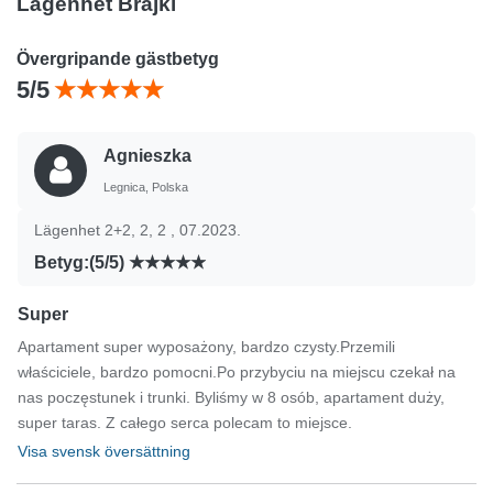
Lägenhet Brajki
Övergripande gästbetyg
5/5
Agnieszka
Legnica, Polska
Lägenhet 2+2, 2, 2 , 07.2023.
Betyg:(5/5)
Super
Apartament super wyposażony, bardzo czysty.Przemili
właściciele, bardzo pomocni.Po przybyciu na miejscu czekał na
nas poczęstunek i trunki. Byliśmy w 8 osób, apartament duży,
super taras. Z całego serca polecam to miejsce.
Visa svensk översättning