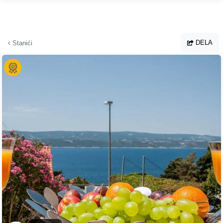
Hoppa till huvudinnehållet
DELA
Stanići