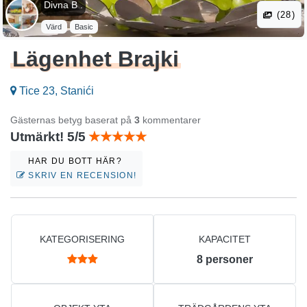
Divna B .
(28)
Värd
Basic
Lägenhet Brajki
Tice 23, Stanići
Gästernas betyg baserat på
3
kommentarer
Utmärkt! 5/5
HAR DU BOTT HÄR?
SKRIV EN RECENSION!
KATEGORISERING
KAPACITET
8
personer