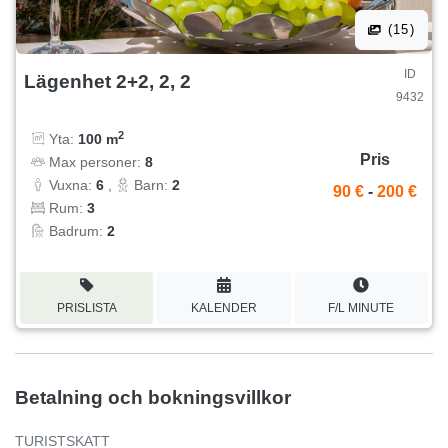
(15)
ID
Lägenhet 2+2, 2, 2
9432
2
Yta:
100 m
Pris
Max personer:
8
Vuxna:
6
,
Barn:
2
90 €
-
200 €
Rum:
3
Badrum:
2
PRISLISTA
KALENDER
F/L MINUTE
Betalning och bokningsvillkor
TURISTSKATT