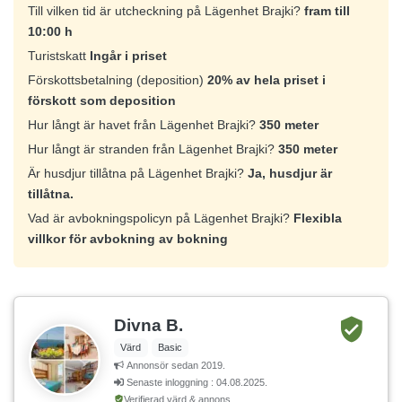
Till vilken tid är utcheckning på Lägenhet Brajki?
fram till
10:00 h
Turistskatt
Ingår i priset
Förskottsbetalning (deposition)
20% av hela priset i
förskott som deposition
Hur långt är havet från Lägenhet Brajki?
350 meter
Hur långt är stranden från Lägenhet Brajki?
350 meter
Är husdjur tillåtna på Lägenhet Brajki?
Ja, husdjur är
tillåtna.
Vad är avbokningspolicyn på Lägenhet Brajki?
Flexibla
villkor för avbokning av bokning
Divna B.
Värd
Basic
Annonsör sedan 2019.
Senaste inloggning : 04.08.2025.
Verifierad värd & annons