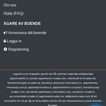
Om oss
Hjälp (FAQ)
ÄGARE AV BOENDE
Annonsera ditt boende
Logga in
Registrering
Laganini.com skapades genom att slå samman regionala webbportaler
(apartmaninfo.hr, private-apartments-croatia.com, unterkunft-in-kroatien.de,
ferienwohnungen-kroatien.at, dovolena-ubytovani-chorvatsko.cz, apartamenty-
chorwacja.com.pl, apartmaji-hrvaska.si, appartamenti-in-croazia.it, horvatorszag-
szallas.com, dovolenka-apartmany-chorvatsko.com, vacances-croatie.fr,
accommodatie-kroatie.nl, lagenheterkroatien.se, leiligheterkroatia.com) till ett
varumärke för att ge dig en ännu bättre service för att söka/annonsera privat boende i
Kroatien.