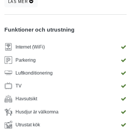
LÄS MER
tre sovrum (2, 2, 2+2), två badrum, matsal, vardagsrum med
bäddsoffa och fullt utrustat kök, balkong med havsutsikt
och trädgård. Välkommen:)
Funktioner och utrustning
Internet (WiFi)
Parkering
Luftkonditionering
TV
Havsutsikt
Husdjur är välkomna
Utrustat kök