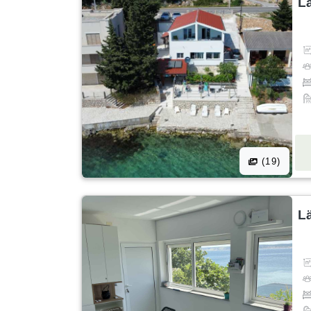
L
(19)
L