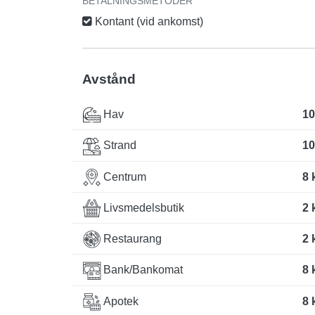
BETALNINGSMETODER
Kontant (vid ankomst)
Avstånd
Hav
10
Strand
10
Centrum
8 
Livsmedelsbutik
2 
Restaurang
2 
Bank/Bankomat
8 
Apotek
8 