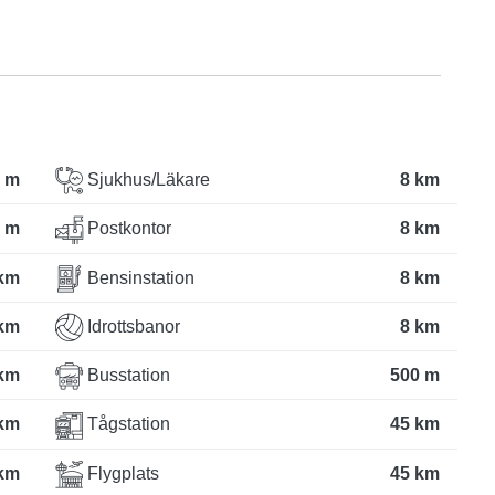
 m
Sjukhus/Läkare
8 km
 m
Postkontor
8 km
km
Bensinstation
8 km
km
Idrottsbanor
8 km
km
Busstation
500 m
km
Tågstation
45 km
km
Flygplats
45 km