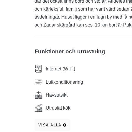
där det också finns bord och stolar. Alldeles inti
och kärleksfull familj som har varit värd sedan 
avdelningar. Huset ligger i en lugn by med få h
och Zadar skärgård kan ses. 10 km bort är Pakle
Funktioner och utrustning
Internet (WiFi)
Luftkonditionering
Havsutsikt
Utrustat kök
VISA ALLA