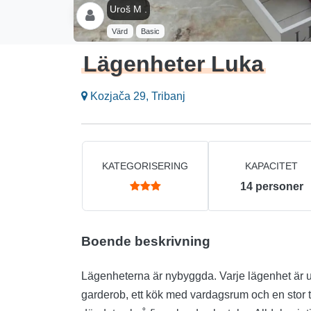
Uroš M .
Värd
Basic
Lägenheter Luka
Kozjača 29, Tribanj
KATEGORISERING
KAPACITET
14
personer
Boende beskrivning
Lägenheterna är nybyggda. Varje lägenhet är u
garderob, ett kök med vardagsrum och en stor te