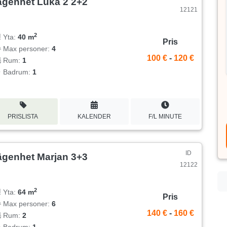
ägenhet Luka 2 2+2
12121
2
Yta:
40 m
Pris
Max personer:
4
100 €
-
120 €
Rum:
1
Badrum:
1
PRISLISTA
KALENDER
F/L MINUTE
ID
ägenhet Marjan 3+3
12122
2
Yta:
64 m
Pris
Max personer:
6
140 €
-
160 €
Rum:
2