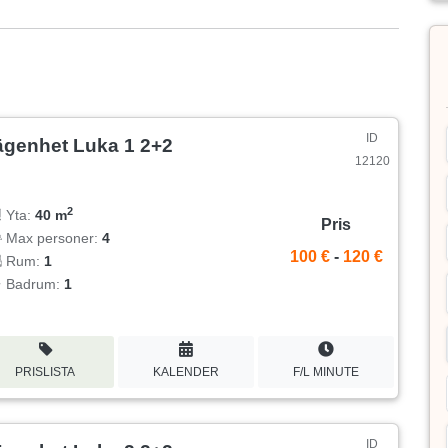
ID
ägenhet Luka 1 2+2
12120
2
Yta:
40 m
Pris
Max personer:
4
100 €
-
120 €
Rum:
1
Badrum:
1
PRISLISTA
KALENDER
F/L MINUTE
ID