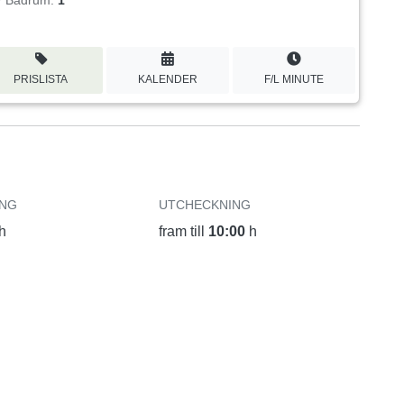
Badrum:
1
PRISLISTA
KALENDER
F/L MINUTE
ING
UTCHECKNING
h
fram till
10:00
h