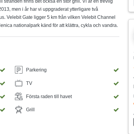
ll stranden finns det också en stor grill. Vi är en trevlig
2013, men i år har vi uppgraderat ytterligare två
us. Velebit Gate ligger 5 km från vilken Velebit Channel
nica nationalpark känd för att klättra, cykla och vandra.
Parkering
TV
Första raden till havet
Grill