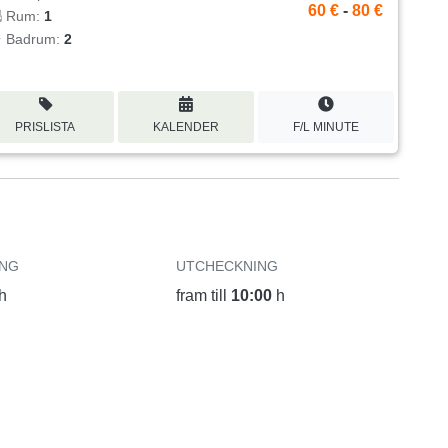
60 €
-
80 €
Rum:
1
Badrum:
2
PRISLISTA
KALENDER
F/L MINUTE
ING
UTCHECKNING
h
fram till
10:00
h