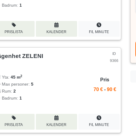
Badrum:
1
PRISLISTA
KALENDER
F/L MINUTE
ID
ägenhet ZELENI
9366
2
Yta:
45 m
Pris
Max personer:
5
70 €
-
90 €
Rum:
2
Badrum:
1
PRISLISTA
KALENDER
F/L MINUTE