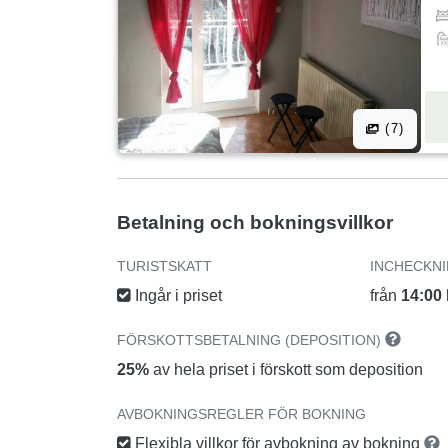
(7)
Betalning och bokningsvillkor
TURISTSKATT
INCHECKN
Ingår i priset
från
14:00
FÖRSKOTTSBETALNING (DEPOSITION)
25%
av hela priset i förskott som deposition
AVBOKNINGSREGLER FÖR BOKNING
Flexibla villkor för avbokning av bokning