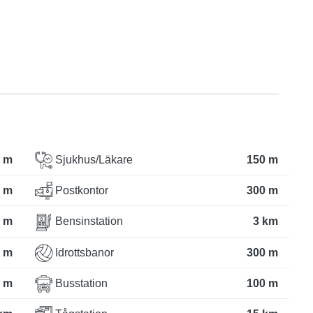
 m
Sjukhus/Läkare
150 m
 m
Postkontor
300 m
 m
Bensinstation
3 km
 m
Idrottsbanor
300 m
 m
Busstation
100 m