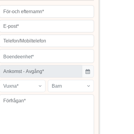
Boendeenhet*
Vuxna*
Barn