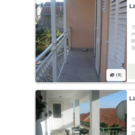
L
(8)
L