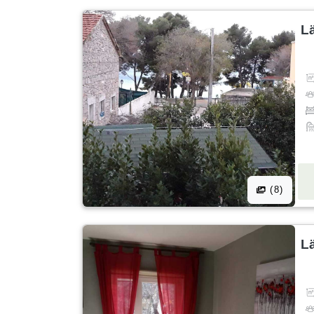
L
(8)
L