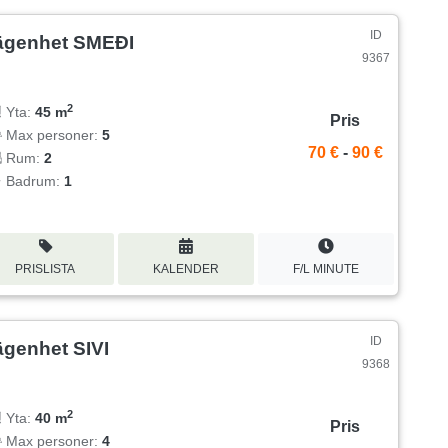
ID
ägenhet SMEĐI
9367
2
Yta:
45 m
Pris
Max personer:
5
70 €
-
90 €
Rum:
2
Badrum:
1
PRISLISTA
KALENDER
F/L MINUTE
ID
ägenhet SIVI
9368
2
Yta:
40 m
Pris
Max personer:
4