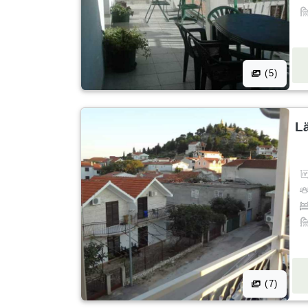
(5)
L
(7)