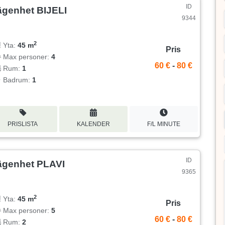
ID
ägenhet BIJELI
9344
2
Yta:
45 m
Pris
Max personer:
4
60 €
-
80 €
Rum:
1
Badrum:
1
PRISLISTA
KALENDER
F/L MINUTE
ID
ägenhet PLAVI
9365
2
Yta:
45 m
Pris
Max personer:
5
60 €
-
80 €
Rum:
2