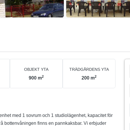
OBJEKT YTA
TRÄDGÅRDENS YTA
2
2
900
m
200
m
nhet med 1 sovrum och 1 studiolägenhet, kapacitet för
På bottenvåningen finns en pannkaksbar. Vi erbjuder