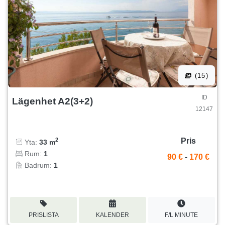
(15)
ID
Lägenhet A2(3+2)
12147
Pris
2
Yta:
33 m
Rum:
1
90 €
-
170 €
Badrum:
1
PRISLISTA
KALENDER
F/L MINUTE