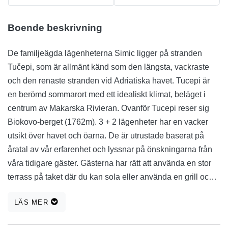
Boende beskrivning
De familjeägda lägenheterna Simic ligger på stranden
Tučepi, som är allmänt känd som den längsta, vackraste
och den renaste stranden vid Adriatiska havet. Tucepi är
en berömd sommarort med ett idealiskt klimat, beläget i
centrum av Makarska Rivieran. Ovanför Tucepi reser sig
Biokovo-berget (1762m). 3 + 2 lägenheter har en vacker
utsikt över havet och öarna. De är utrustade baserat på
åratal av vår erfarenhet och lyssnar på önskningarna från
våra tidigare gäster. Gästerna har rätt att använda en stor
terrass på taket där du kan sola eller använda en grill och
äta med en fantastisk utsikt över havet, bergen och
LÄS MER
fullständig panoramautsikt över Tucepi, som helt enkelt är
hisnande. Lägenheterna har utrustat kök, badrum,