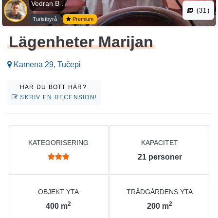
Vedran B .
(31)
Turistbyrå
Premium
Lägenheter Marijan
Kamena 29, Tučepi
HAR DU BOTT HÄR?
SKRIV EN RECENSION!
KATEGORISERING
KAPACITET
21
personer
OBJEKT YTA
TRÄDGÅRDENS YTA
2
2
400
m
200
m