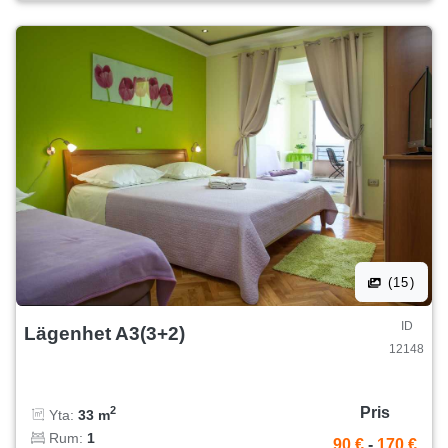
(15)
ID
Lägenhet A3(3+2)
12148
Pris
2
Yta:
33 m
Rum:
1
90 €
-
170 €