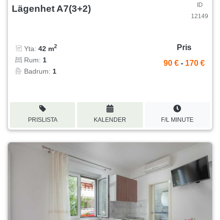
ID
Lägenhet A7(3+2)
12149
Pris
2
Yta:
42 m
Rum:
1
90 €
-
170 €
Badrum:
1
PRISLISTA
KALENDER
F/L MINUTE