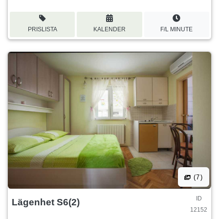
PRISLISTA
KALENDER
F/L MINUTE
(7)
ID
Lägenhet S6(2)
12152