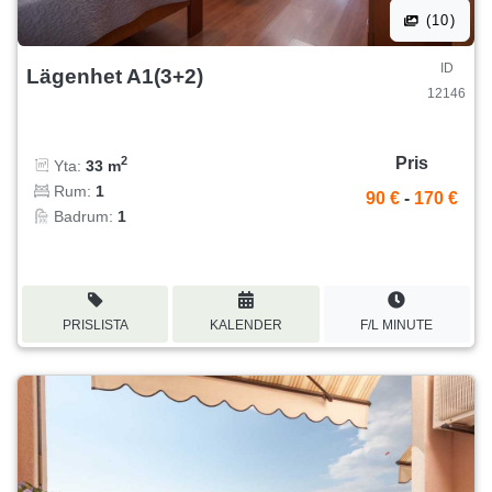
(10)
ID
Lägenhet A1(3+2)
12146
Pris
2
Yta:
33 m
Rum:
1
90 €
-
170 €
Badrum:
1
PRISLISTA
KALENDER
F/L MINUTE