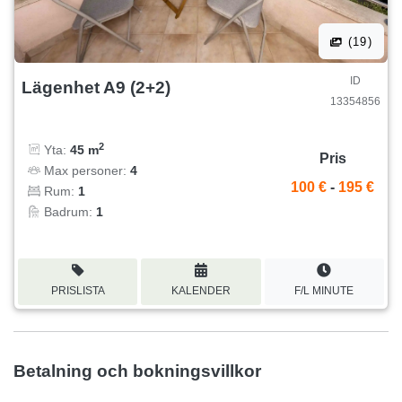
(19)
ID
Lägenhet A9 (2+2)
13354856
2
Yta:
45 m
Pris
Max personer:
4
100 €
-
195 €
Rum:
1
Badrum:
1
PRISLISTA
KALENDER
F/L MINUTE
Betalning och bokningsvillkor