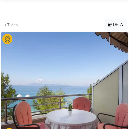
Hoppa till huvudinnehållet
DELA
Tučepi