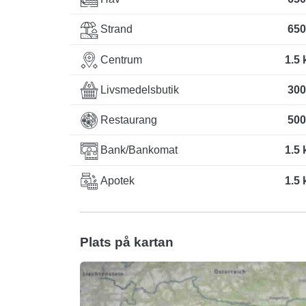
Strand
650
Centrum
1.5
Livsmedelsbutik
300
Restaurang
500
Bank/Bankomat
1.5
Apotek
1.5
Plats på kartan