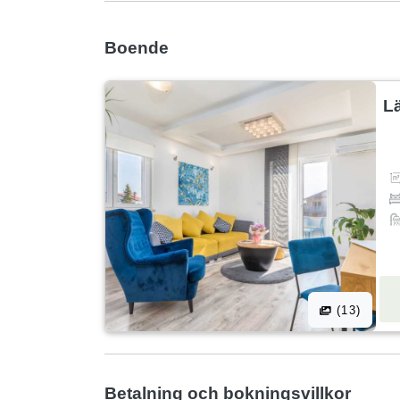
Boende
L
(13)
Betalning och bokningsvillkor