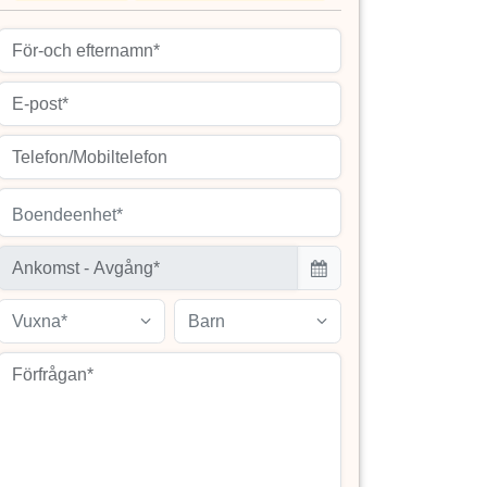
Boendeenhet*
Vuxna*
Barn