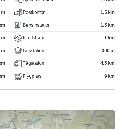
 m
Postkontor
1.5 km
 km
Bensinstation
1.5 km
 m
Idrottsbanor
1 km
 m
Busstation
300 m
 km
Tågstation
4.5 km
 km
Flygplats
9 km