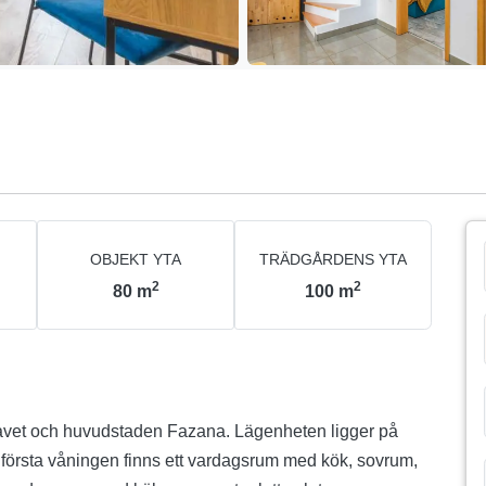
OBJEKT YTA
TRÄDGÅRDENS YTA
2
2
80
m
100
m
a havet och huvudstaden Fazana. Lägenheten ligger på
 första våningen finns ett vardagsrum med kök, sovrum,