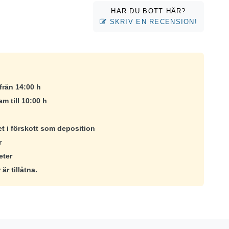
HAR DU BOTT HÄR?
SKRIV EN RECENSION!
från 14:00 h
am till 10:00 h
et i förskott som deposition
r
eter
är tillåtna.