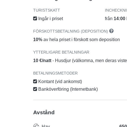
TURISTSKATT
INCHECKN
Ingår i priset
från
14:00
FÖRSKOTTSBETALNING (DEPOSITION)
10%
av hela priset i förskott som deposition
YTTERLIGARE BETALNINGAR
10 €/natt
- Husdjur (välkomna, men deras vistel
BETALNINGSMETODER
Kontant (vid ankomst)
Banköverföring (Internetbank)
Avstånd
Hav
650