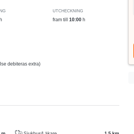
ING
UTCHECKNING
h
fram till
10:00
h
se debiteras extra)
 m
Sjukhus/Läkare
1.5 km