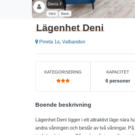
Denis F .
Värd
Basic
Lägenhet Deni
Pineta 1a, Valbandon
KATEGORISERING
KAPACITET
6
personer
Boende beskrivning
Lägenhet Deni ligger i ett attraktivt läge när
andra våningen och består av två våningar. På