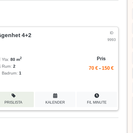
ID
ägenhet 4+2
9993
Pris
2
Yta:
80 m
Rum:
2
70 €
-
150 €
Badrum:
1
PRISLISTA
KALENDER
F/L MINUTE