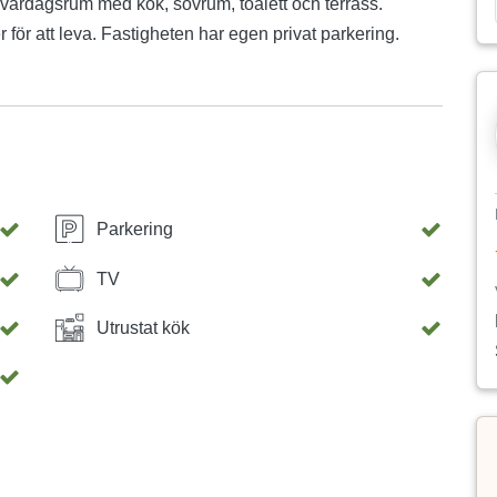
t vardagsrum med kök, sovrum, toalett och terrass.
 för att leva. Fastigheten har egen privat parkering.
Parkering
TV
Utrustat kök