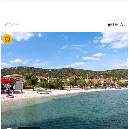
Hoppa till huvudinnehållet
DELA
Vinišće