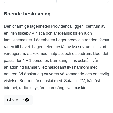
Boende beskrivning
Den charmiga lägenheten Providenca ligger i centrum av
en liten fiskeby Vinišća och är idealisk för en lugn
familjesemester. Lägenheten ligger bredvid stranden, första
raden till havet. Lägenheten består av två sovrum, ett stort
vardagsrum, ett kök med matplats och ett badrum. Boendet
passar för 4 + 1 personer. Barnsäng finns också. I vår
anläggning främjar vi ett hälsosamt liv i harmoni med
naturen. Vi önskar dig ett varmt välkomnande och en trevlig
vistelse. Boendet är utrustat med: Satallite TV, trådlöst
internet, radio, strykjärn, barnsäng, tvättmaskin,
diskmaskin. För att varma sommardagar ska vara mer
LÄS MER
tålliga i boende finns det en luftkonditionering. Gästerna
kan också koppla av på terrassen. Lägenheten ligger på