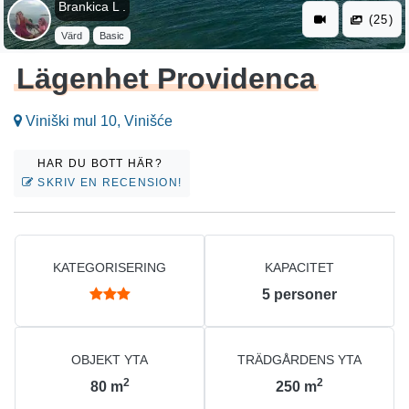
Brankica L .
(25)
Värd
Basic
Lägenhet Providenca
Viniški mul 10, Vinišće
HAR DU BOTT HÄR?
SKRIV EN RECENSION!
KATEGORISERING
KAPACITET
5
personer
OBJEKT YTA
TRÄDGÅRDENS YTA
2
2
80
m
250
m