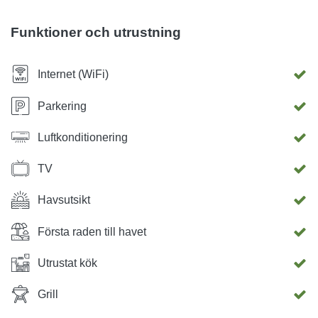
bottenvåningen och är omgiven av en trädgård. Parkering
finns i fastigheten. Wi-fi är gratis. Luftkonditionering ingår i
Funktioner och utrustning
priset.
Internet (WiFi)
Parkering
Luftkonditionering
TV
Havsutsikt
Första raden till havet
Utrustat kök
Grill