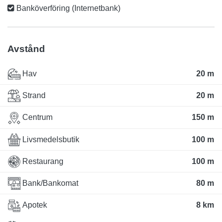
Banköverföring (Internetbank)
Avstånd
Hav
20 m
Strand
20 m
Centrum
150 m
Livsmedelsbutik
100 m
Restaurang
100 m
Bank/Bankomat
80 m
Apotek
8 km