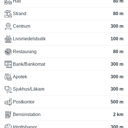
Hav
80 m
Strand
80 m
Centrum
300 m
Livsmedelsbutik
100 m
Restaurang
80 m
Bank/Bankomat
300 m
Apotek
300 m
Sjukhus/Läkare
300 m
Postkontor
500 m
Bensinstation
2 km
Idrottsbanor
300 m