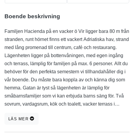
Boende beskrivning
Familjen Hacienda på en vacker ö Vir ligger bara 80 m från
stranden, runt hörnet finns ett vackert Adriatiska hav, strand
med lång promenad till centrum, café och restaurang.
Lägenheten ligger på bottenvåningen, med egen ingång
och terrass, lämplig för familjen på max. 6 personer. Allt du
behöver för den perfekta semestern vi tillhandahåller dig i
vår boende. Du måste bara koppla av och känna dig som
hemma. Gatan är tyst så lägenheten är lämplig för
småbarnsfamiljer som vi kan erbjuda barns säng för. Två
sovrum, vardagsrum, kök och toalett, vacker terrass i
Medelhavet örter avslöjar vackra vårt hem. Du kan enkelt
LÄS MER
komma åt marknaden (bara 100 meter) eller till stadens
centrum samt de historiska städerna Nin och Zadar.