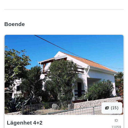
begäran kan vi organisera spa-massage för dig i hacienda,
ingen anledning att åka någon annanstans, ditt är att njuta!
Välkommen! Området är lugnt och lugnt, lämpligt för
Boende
familjer med barn! Vårt grannskap ligger nära centrum och
stranden, där du kan hitta allt du behöver för den perfekta
semestern till exempel jordbrukarmarknad, postkontor,
stormarknader, restauranger eller caffes. Historiska städer,
nationalparker, nöjesparker och platser, sightseeingplatser
att besöka finns i närheten. Du kommer säkert att njuta av!
Ta med leendet och välkommen! Talade språk: tyska,
engelska, kroatiska
(15)
ID
Lägenhet 4+2
11059