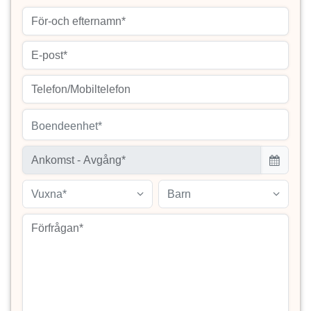
Boendeenhet*
Vuxna*
Barn