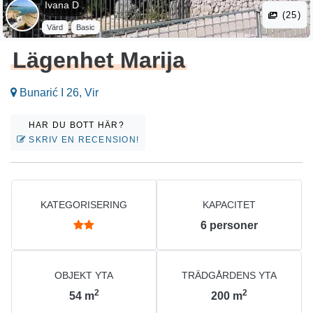
Ivana D .
(25)
Värd
Basic
Lägenhet Marija
Bunarić I 26, Vir
HAR DU BOTT HÄR?
SKRIV EN RECENSION!
KATEGORISERING
KAPACITET
6
personer
OBJEKT YTA
TRÄDGÅRDENS YTA
2
2
54
m
200
m