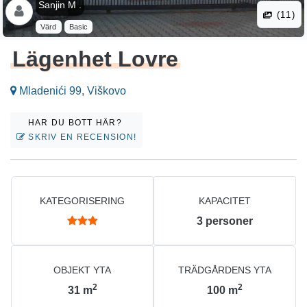
Sanjin M .
(11)
Värd
Basic
Lägenhet Lovre
Mladenići 99, Viškovo
HAR DU BOTT HÄR?
SKRIV EN RECENSION!
KATEGORISERING
KAPACITET
3
personer
OBJEKT YTA
TRÄDGÅRDENS YTA
2
2
31
m
100
m