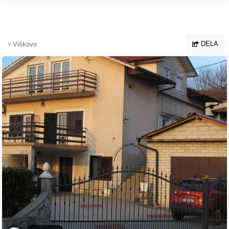
Hoppa till huvudinnehållet
DELA
Viškovo