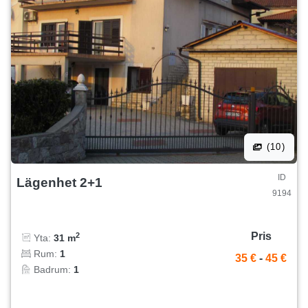
(10)
ID
Lägenhet 2+1
9194
Pris
2
Yta:
31 m
Rum:
1
35 €
-
45 €
Badrum:
1