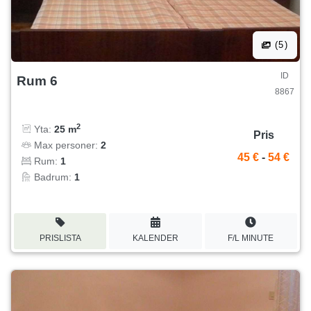
(5)
ID
Rum 6
8867
2
Yta:
25 m
Pris
Max personer:
2
45 €
-
54 €
Rum:
1
Badrum:
1
PRISLISTA
KALENDER
F/L MINUTE