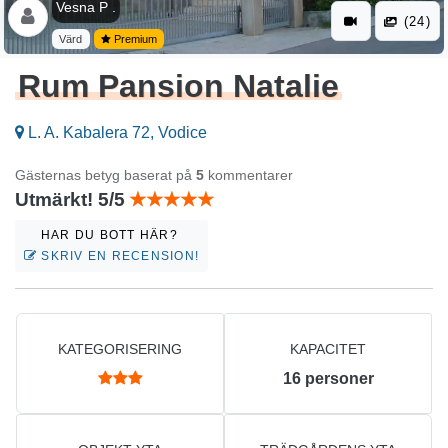
Vesna P .
(24)
Värd
Premium
Rum Pansion Natalie
L. A. Kabalera 72, Vodice
Gästernas betyg baserat på
5
kommentarer
Utmärkt! 5/5
HAR DU BOTT HÄR?
SKRIV EN RECENSION!
KATEGORISERING
KAPACITET
16
personer