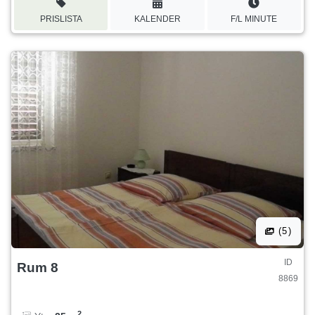
PRISLISTA
KALENDER
F/L MINUTE
(5)
ID
Rum 8
8869
2