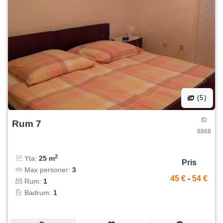
(5)
ID
Rum 7
8868
2
Yta:
25 m
Pris
Max personer:
3
45 €
-
54 €
Rum:
1
Badrum:
1