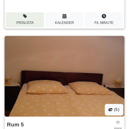
PRISLISTA
KALENDER
F/L MINUTE
(5)
ID
Rum 5
8866