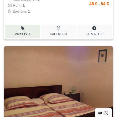
45 €
-
54 €
Rum:
1
Badrum:
1
PRISLISTA
KALENDER
F/L MINUTE
(5)