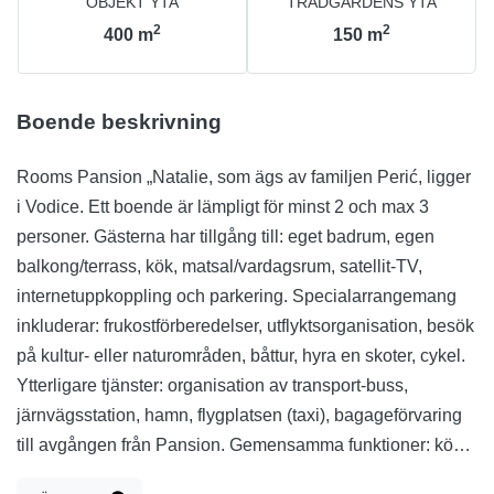
OBJEKT YTA
TRÄDGÅRDENS YTA
2
2
400
m
150
m
Boende beskrivning
Rooms Pansion „Natalie, som ägs av familjen Perić, ligger
i Vodice. Ett boende är lämpligt för minst 2 och max 3
personer. Gästerna har tillgång till: eget badrum, egen
balkong/terrass, kök, matsal/vardagsrum, satellit-TV,
internetuppkoppling och parkering. Specialarrangemang
inkluderar: frukostförberedelser, utflyktsorganisation, besök
på kultur- eller naturområden, båttur, hyra en skoter, cykel.
Ytterligare tjänster: organisation av transport-buss,
järnvägsstation, hamn, flygplatsen (taxi), bagageförvaring
till avgången från Pansion. Gemensamma funktioner: kök,
matsal/vardagsrum, satellit-TV, internetuppkoppling,