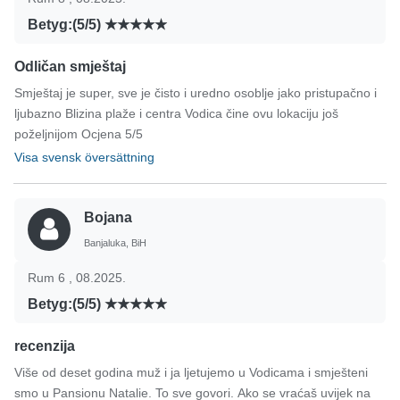
Betyg:(5/5)
Odličan smještaj
Smještaj je super, sve je čisto i uredno osoblje jako pristupačno i
ljubazno Blizina plaže i centra Vodica čine ovu lokaciju još
poželjnijom Ocjena 5/5
Visa svensk översättning
Bojana
Banjaluka, BiH
Rum 6 , 08.2025.
Betyg:(5/5)
recenzija
Više od deset godina muž i ja ljetujemo u Vodicama i smješteni
smo u Pansionu Natalie. To sve govori. Ako se vraćaš uvijek na