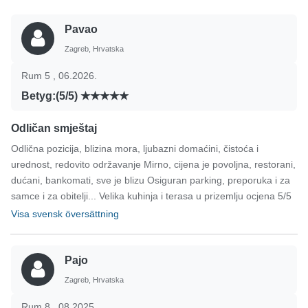
Pavao
Zagreb, Hrvatska
Rum 5 , 06.2026.
Betyg:(5/5)
Odličan smještaj
Odlična pozicija, blizina mora, ljubazni domaćini, čistoća i
urednost, redovito održavanje Mirno, cijena je povoljna, restorani,
dućani, bankomati, sve je blizu Osiguran parking, preporuka i za
samce i za obitelji... Velika kuhinja i terasa u prizemlju ocjena 5/5
Visa svensk översättning
Pajo
Zagreb, Hrvatska
Rum 8 , 08.2025.