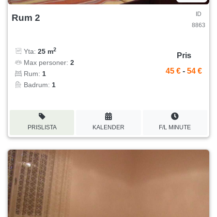
ID
Rum 2
8863
2
Yta:
25 m
Pris
Max personer:
2
45 €
-
54 €
Rum:
1
Badrum:
1
PRISLISTA
KALENDER
F/L MINUTE