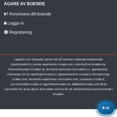
ÄGARE AV BOENDE
Annonsera ditt boende
Logga in
Registrering
Laganini.com skapades genom att slå samman regionala webbportaler
(apartmaninfo.hr, private-apartments-croatia.com, unterkunft-in-kroatien.de,
ferienwohnungen-kroatien.at, dovolena-ubytovani-chorvatsko.cz, apartamenty-
chorwacja.com.pl, apartmaji-hrvaska.si, appartamenti-in-croazia.it, horvatorszag-
szallas.com, dovolenka-apartmany-chorvatsko.com, vacances-croatie.fr,
accommodatie-kroatie.nl, lagenheterkroatien.se, leiligheterkroatia.com) till ett
varumärke för att ge dig en ännu bättre service för att söka/annonsera privat boende i
Kroatien.
✦
AI