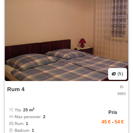
(5)
ID
Rum 4
8865
2
Yta:
25 m
Pris
Max personer:
2
45 €
-
54 €
Rum:
1
Badrum:
1