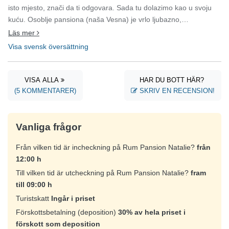
isto mjesto, znači da ti odgovara. Sada tu dolazimo kao u svoju
kuću. Osoblje pansiona (naša Vesna) je vrlo ljubazno,
komunikativno i stoje na raspolaganju za sve što vam treba. Prvo
Läs mer
i najvažnije je urednost pansiona i soba. Svaki dan se sobe čiste i
Visa svensk översättning
sređuju, bez diranja privatnih stvari. Smještaj se nalazi pet minuta
od plaže. Pansion je u mirnijem dijelu Vodica, tako da je i ta
ugodnost ispunjena. Ovaj pansion nudi udobnost za savršen
VISA ALLA
HAR DU BOTT HÄR?
boravak! 10\10”
(5 KOMMENTARER)
SKRIV EN RECENSION!
Vanliga frågor
Från vilken tid är incheckning på Rum Pansion Natalie?
från
12:00 h
Till vilken tid är utcheckning på Rum Pansion Natalie?
fram
till 09:00 h
Turistskatt
Ingår i priset
Förskottsbetalning (deposition)
30% av hela priset i
förskott som deposition