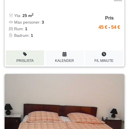
2
Yta:
25 m
Pris
Max personer:
3
45 €
-
54 €
Rum:
1
Badrum:
1
PRISLISTA
KALENDER
F/L MINUTE