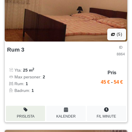
(5)
ID
Rum 3
8864
2
Yta:
25 m
Pris
Max personer:
2
45 €
-
54 €
Rum:
1
Badrum:
1
PRISLISTA
KALENDER
F/L MINUTE