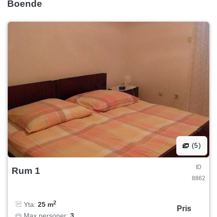
Boende
(5)
ID
Rum 1
8862
2
Yta:
25 m
Pris
Max personer:
3