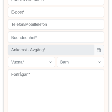
Boendeenhet*
Vuxna*
Barn