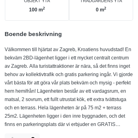
OBJEKT YTA
TRÄDGÅRDENS YTA
2
2
100
m
0
m
Boende beskrivning
Välkommen till hjärtat av Zagreb, Kroatiens huvudstad! En
bekväm 2BD-lägenhet ligger i ett mycket centralt centrum
av Zagreb. Alla turistattraktioner är nära, så det finns inget
behov av kollektivtrafik och gratis parkering ingår. Vi gjorde
vårt bästa för att göra vår plats bekväm och mysig - perfekt
hem hemifrån! Lägenheten består av ett vardagsrum, en
matsal, 2 sovrum, ett fullt utrustat kök, ett extra tvättstuga
och en terrass. Hela lägenheten är på 75 m2 + terrass
25m2. Lägenheten ligger i den inre byggnaden, och det
finns en parkeringsplats där vi erbjuder en GRATIS
PARKERINGSPLATS där du kan lämna din bil säkert.