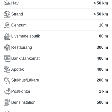
Hav
> 50 km
Strand
> 50 km
Centrum
10 m
Livsmedelsbutik
80 m
Restaurang
300 m
Bank/Bankomat
400 m
Apotek
400 m
Sjukhus/Läkare
200 m
Postkontor
1 km
Bensinstation
500 m