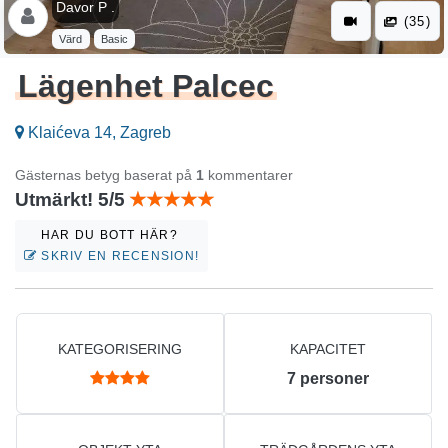
Davor P .
(35)
Värd
Basic
Lägenhet Palcec
Klaićeva 14, Zagreb
Gästernas betyg baserat på
1
kommentarer
Utmärkt! 5/5
HAR DU BOTT HÄR?
SKRIV EN RECENSION!
KATEGORISERING
KAPACITET
7
personer