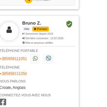
Bruno Z.
Hôte
Premium
Annonceur depuis 2019.
Dernière connexion : 13.07.2026.
Hôte et annonce vérifiés
TÉLÉPHONE PORTABLE
+385958111051
TÉLÉPHONE
+385958111050
NOUS PARLONS
Croate, Anglais
CONNECTEZ-VOUS AVEC NOUS