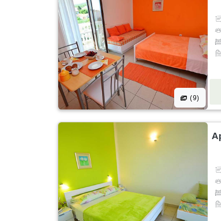
(9)
A