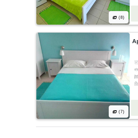
(8)
A
(7)