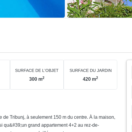
SURFACE DE L'OBJET
SURFACE DU JARDIN
2
2
300
m
420
m
e de Tribunj, à seulement 150 m du centre. À la maison,
nsi qu&#39;un grand appartement 4+2 au rez-de-