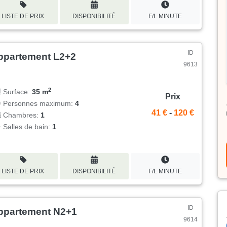
LISTE DE PRIX
DISPONIBILITÉ
F/L MINUTE
ID
ppartement L2+2
9613
2
Surface:
35 m
Prix
Personnes maximum:
4
41 €
-
120 €
Chambres:
1
Salles de bain:
1
LISTE DE PRIX
DISPONIBILITÉ
F/L MINUTE
ID
ppartement N2+1
9614