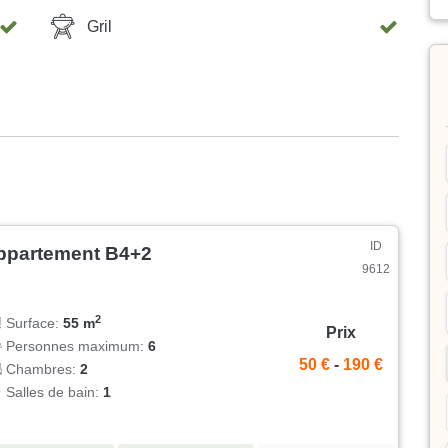
Gril
ID
ppartement B4+2
9612
2
Surface:
55 m
Prix
Personnes maximum:
6
50 €
-
190 €
Chambres:
2
Salles de bain:
1