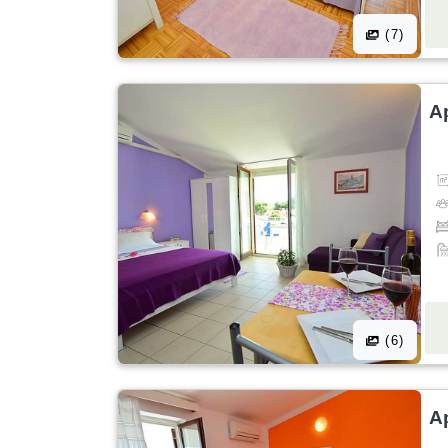
(7)
A
(6)
A