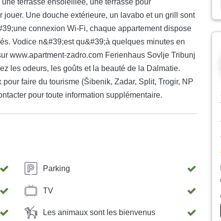
 une terrasse ensoleillée, une terrasse pour
 jouer. Une douche extérieure, un lavabo et un grill sont
#39;une connexion Wi-Fi, chaque appartement dispose
sés. Vodice n&#39;est qu&#39;à quelques minutes en
 sur www.apartment-zadro.com Ferienhaus Sovlje Tribunj
z les odeurs, les goûts et la beauté de la Dalmatie.
our faire du tourisme (Šibenik, Zadar, Split, Trogir, NP
ntacter pour toute information supplémentaire.
Parking
TV
Les animaux sont les bienvenus