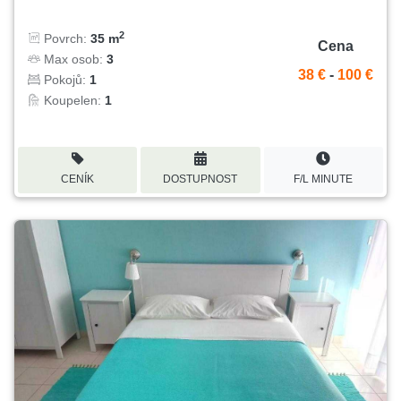
2
Povrch:
35 m
Cena
Max osob:
3
38 €
-
100 €
Pokojů:
1
Koupelen:
1
CENÍK
DOSTUPNOST
F/L MINUTE