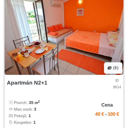
(9)
ID
Apartmán N2+1
9614
2
Povrch:
35 m
Cena
Max osob:
3
40 €
-
100 €
Pokojů:
1
Koupelen:
1