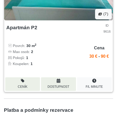
(7)
ID
Apartmán P2
9616
2
Povrch:
30 m
Cena
Max osob:
2
30 €
-
90 €
Pokojů:
1
Koupelen:
1
CENÍK
DOSTUPNOST
F/L MINUTE
Platba a podmínky rezervace