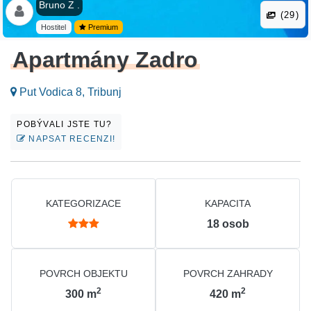
Bruno Z .
(29)
Hostitel
Premium
Apartmány Zadro
Put Vodica 8, Tribunj
POBÝVALI JSTE TU?
NAPSAT RECENZI!
KATEGORIZACE
KAPACITA
18
osob
POVRCH OBJEKTU
POVRCH ZAHRADY
2
2
300
m
420
m