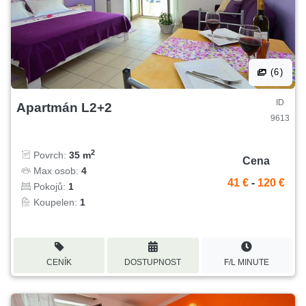
(6)
ID
Apartmán L2+2
9613
2
Povrch:
35 m
Cena
Max osob:
4
41 €
-
120 €
Pokojů:
1
Koupelen:
1
CENÍK
DOSTUPNOST
F/L MINUTE