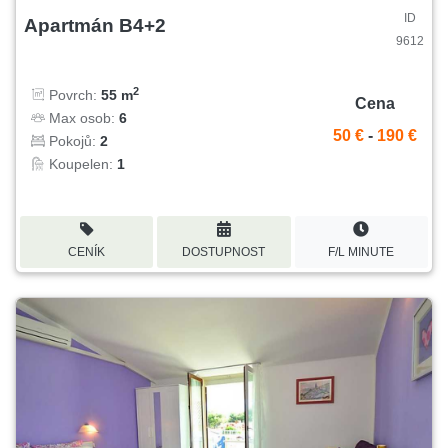
ID
Apartmán B4+2
9612
2
Povrch:
55 m
Cena
Max osob:
6
50 €
-
190 €
Pokojů:
2
Koupelen:
1
CENÍK
DOSTUPNOST
F/L MINUTE