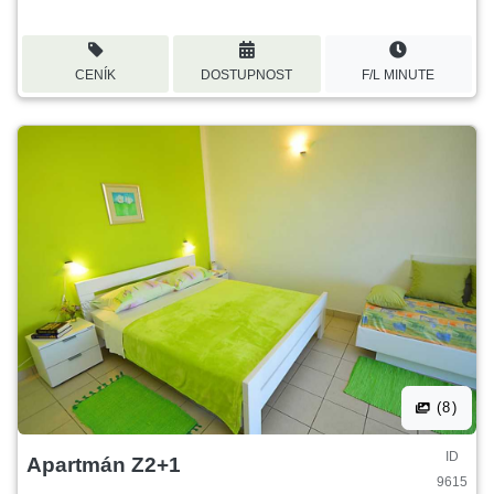
CENÍK
DOSTUPNOST
F/L MINUTE
(8)
ID
Apartmán Z2+1
9615