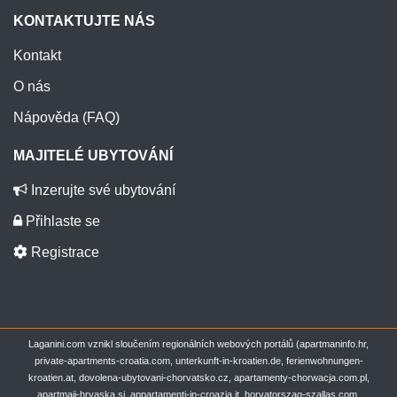
KONTAKTUJTE NÁS
Kontakt
O nás
Nápověda (FAQ)
MAJITELÉ UBYTOVÁNÍ
Inzerujte své ubytování
Přihlaste se
Registrace
Laganini.com vznikl sloučením regionálních webových portálů (apartmaninfo.hr,
private-apartments-croatia.com, unterkunft-in-kroatien.de, ferienwohnungen-
kroatien.at, dovolena-ubytovani-chorvatsko.cz, apartamenty-chorwacja.com.pl,
apartmaji-hrvaska.si, appartamenti-in-croazia.it, horvatorszag-szallas.com,