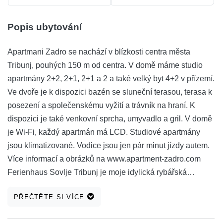
Popis ubytování
Apartmani Zadro se nachází v blízkosti centra města
Tribunj, pouhých 150 m od centra. V domě máme studio
apartmány 2+2, 2+1, 2+1 a 2 a také velký byt 4+2 v přízemí.
Ve dvoře je k dispozici bazén se sluneční terasou, terasa k
posezení a společenskému vyžití a trávník na hraní. K
dispozici je také venkovní sprcha, umyvadlo a gril. V domě
je Wi-Fi, každý apartmán má LCD. Studiové apartmány
jsou klimatizované. Vodice jsou jen pár minut jízdy autem.
Více informací a obrázků na www.apartment-zadro.com
Ferienhaus Sovlje Tribunj je moje idylická rybářská
vesnice. Zažijte vůně, chutě a krásu Dalmácie.
PŘEČTĚTE SI VÍCE
Prozkoumejte okolí, protože jsme ideální pro turistiku
(Šibenik, Zadar, Split, Trogir, NP Kornati, NP Krka)