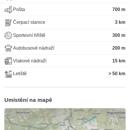
Pošta
700 m
Čerpací stanice
3 km
Sportovní hřiště
300 m
Autobusové nádraží
200 m
Vlakové nádraží
15 km
Letiště
> 50 km
Umístění na mapě