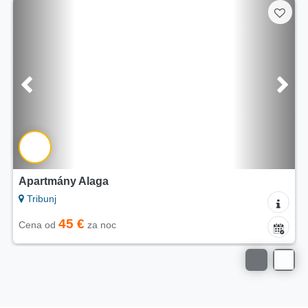
Apartmán Sovlje
Tribunj
na vyžádání
Cena