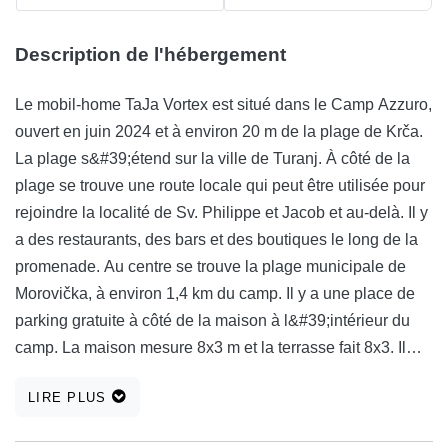
Description de l'hébergement
Le mobil-home TaJa Vortex est situé dans le Camp Azzuro,
ouvert en juin 2024 et à environ 20 m de la plage de Krča.
La plage s&#39;étend sur la ville de Turanj. À côté de la
plage se trouve une route locale qui peut être utilisée pour
rejoindre la localité de Sv. Philippe et Jacob et au-delà. Il y
a des restaurants, des bars et des boutiques le long de la
promenade. Au centre se trouve la plage municipale de
Morovička, à environ 1,4 km du camp. Il y a une place de
parking gratuite à côté de la maison à l&#39;intérieur du
camp. La maison mesure 8x3 m et la terrasse fait 8x3. Il
comprend 1 salle de bain (serviettes à disposition et
LIRE PLUS
ventilateur), 2 chambres (linge de lit, fer à repasser, sèche-
linge), un espace central équipé d&#39;une cuisine,