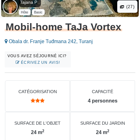
Tajana P .
(27)
Hôte
Basic
Mobil-home TaJa Vortex
Obala dr. Franje Tuđmana 242, Turanj
VOUS AVEZ SÉJOURNÉ ICI?
ÉCRIVEZ UN AVIS!
CATÉGORISATION
CAPACITÉ
4
personnes
SURFACE DE L'OBJET
SURFACE DU JARDIN
2
2
24
m
24
m