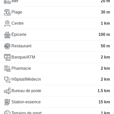
Mer
20 m
Plage
30 m
Centre
1 km
Épicerie
100 m
Restaurant
50 m
Banque/ATM
2 km
Pharmacie
2 km
Hôpital/Médecin
2 km
Bureau de poste
1.5 km
Station-essence
15 km
Terrains de sport
1 km