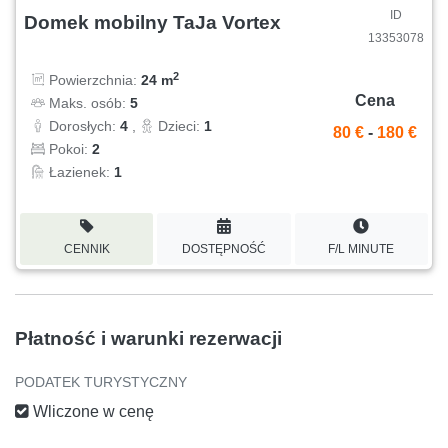
ID
Domek mobilny TaJa Vortex
13353078
2
Powierzchnia:
24 m
Cena
Maks. osób:
5
Dorosłych:
4
,
Dzieci:
1
80 €
-
180 €
Pokoi:
2
Łazienek:
1
CENNIK
DOSTĘPNOŚĆ
F/L MINUTE
Płatność i warunki rezerwacji
PODATEK TURYSTYCZNY
Wliczone w cenę