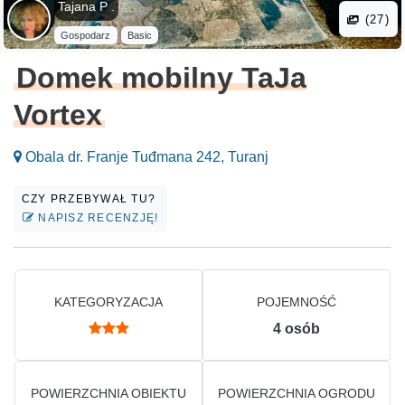
Tajana P .
(27)
Gospodarz
Basic
Domek mobilny TaJa
Vortex
Obala dr. Franje Tuđmana 242, Turanj
CZY PRZEBYWAŁ TU?
NAPISZ RECENZJĘ!
KATEGORYZACJA
POJEMNOŚĆ
4
osób
POWIERZCHNIA OBIEKTU
POWIERZCHNIA OGRODU