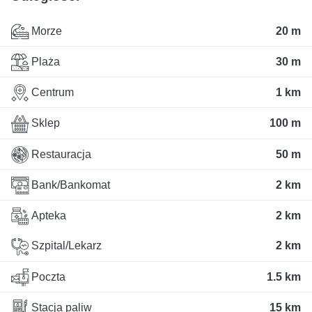
Morze
20 m
Plaża
30 m
Centrum
1 km
Sklep
100 m
Restauracja
50 m
Bank/Bankomat
2 km
Apteka
2 km
Szpital/Lekarz
2 km
Poczta
1.5 km
Stacja paliw
15 km