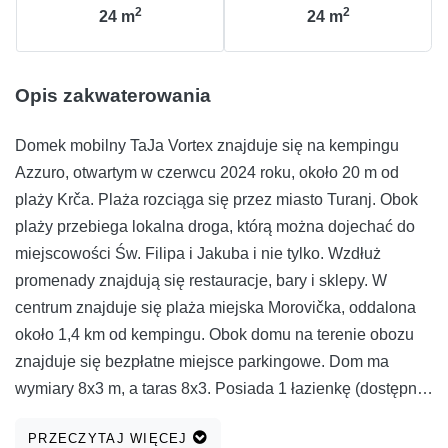
2
2
24
m
24
m
Opis zakwaterowania
Domek mobilny TaJa Vortex znajduje się na kempingu
Azzuro, otwartym w czerwcu 2024 roku, około 20 m od
plaży Krča. Plaża rozciąga się przez miasto Turanj. Obok
plaży przebiega lokalna droga, którą można dojechać do
miejscowości Św. Filipa i Jakuba i nie tylko. Wzdłuż
promenady znajdują się restauracje, bary i sklepy. W
centrum znajduje się plaża miejska Morovička, oddalona
około 1,4 km od kempingu. Obok domu na terenie obozu
znajduje się bezpłatne miejsce parkingowe. Dom ma
wymiary 8x3 m, a taras 8x3. Posiada 1 łazienkę (dostępne
ręczniki i wentylator do włosów), 2 pokoje (pościel,
PRZECZYTAJ WIĘCEJ
żelazko, suszarka na ubrania), część centralną