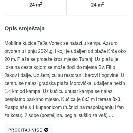
2
2
24
m
24
m
Opis smještaja
Mobilna kućica TaJa Vortex se nalazi u kampu Azzuro
otvoren u lipnju 2024.g. i koji je udaljen od plaže Krča oko
20 m. Plaža se proteže kroz mjesto Turanj. Uz plažu je
lokalna cesta kojom se može doći do mjesta Sv. Filip i
Jakov i dalje. Uz šetnjicu su restorani, barovi i trgovine. U
centru se nalazi gradska plaža Morovička, udaljena nekih
1,4 km od kampa. Uz kućicu unutar kampa se nalazi
besplatno parkirno mjesto. Kućica je 8x3 m i terasa 8x3.
Raspolaže s 1 kupaonicom (ručnici na raspolaganju i fan
za kosu), 2 sobe (posteljina, pegla, sušilo za veš),
centralnim prostorom u kojem je opremljena kuhinja,
PROČITAJ VIŠE
dvosjed na razvlačenje, TV, Wifi, klima, frižider, perilica