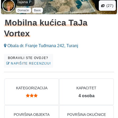
Tajana P .
(27)
Domaćin
Basic
Mobilna kućica TaJa
Vortex
Obala dr. Franje Tuđmana 242, Turanj
BORAVILI STE OVDJE?
NAPIŠITE RECENZIJU!
KATEGORIZACIJA
KAPACITET
4
osoba
POVRŠINA OBJEKTA
POVRŠINA OKUĆNICE