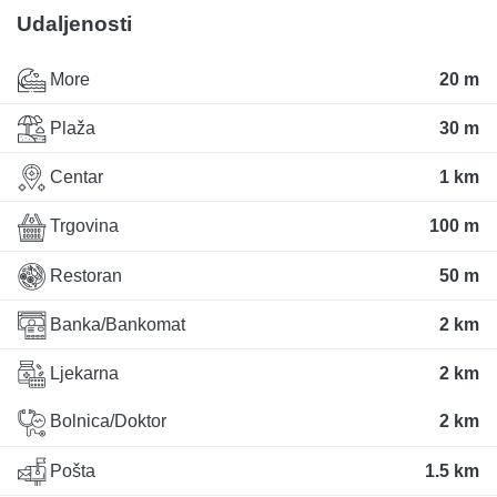
Udaljenosti
More
20 m
Plaža
30 m
Centar
1 km
Trgovina
100 m
Restoran
50 m
Banka/Bankomat
2 km
Ljekarna
2 km
Bolnica/Doktor
2 km
Pošta
1.5 km