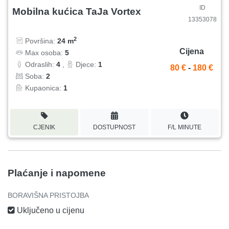
ID
Mobilna kućica TaJa Vortex
13353078
2
Površina:
24 m
Cijena
Max osoba:
5
Odraslih:
4
,
Djece:
1
80 €
-
180 €
Soba:
2
Kupaonica:
1
CJENIK
DOSTUPNOST
F/L MINUTE
Plaćanje i napomene
BORAVIŠNA PRISTOJBA
Uključeno u cijenu