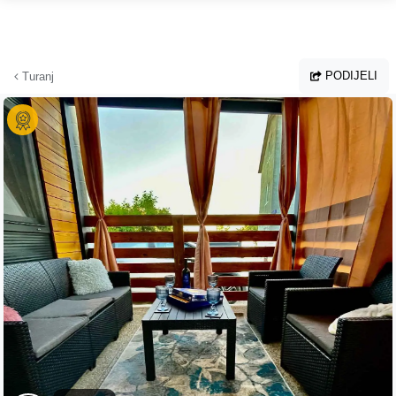
Preskoči na glavni sadržaj
PODIJELI
Turanj