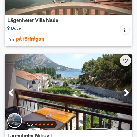
Lägenheter Villa Nada
Duće
på förfrågan
Pris
5/5
Lägenheter Mihovil