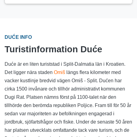
DUĆE INFO
Turistinformation Duće
Duće är en liten turiststad i Split-Dalmatia län i Kroatien.
Det ligger nära staden
Omiš
längs flera kilometer med
vacker kustlinje bredvid vägen Omiš - Split. Dućen har
cirka 1500 invånare och tillhör administrativt kommunen
Dugi Rat. Platsen nämns först på 1100-talet när den
tillhörde den berömda republiken Poljice. Fram till för 50 år
sedan var majoriteten av befolkningen engagerad i
jordbruk, sjöfartsfrågor och fiske. Under de senaste 50 åren
har platsen utvecklats omfattande tack vare turism, och de