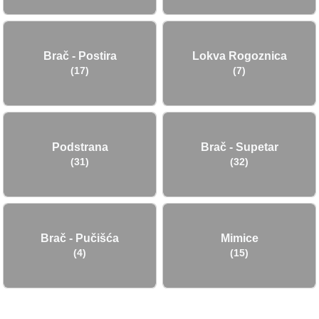
Brač - Postira
Lokva Rogoznica
(17)
(7)
Podstrana
Brač - Supetar
(31)
(32)
Brač - Pučišća
Mimice
(4)
(15)