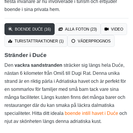
flesta invånare är nu involverade i turism och erbjuder
boende i sina privata hem.
BOENDE DUĆE (16)
ALLA FOTON (23)
VIDEO
TURISTATTRAKTIONER (1)
VÄDERPROGNOS
Stränder i Duće
Den
vackra sandstranden
sträcker sig längs hela Duće,
nästan 6 kilometer från Omiš till Dugi Rat. Denna unika
strand är en riktig pärla i Adriatiska havet och är perfekt för
en sommarlov för familjer med små barn tack vare sina
många faciliteter. Längs kusten finns det många barer och
restauranger där du kan smaka på läckra dalmatiska
specialiteter. Hitta ditt ideala
boende intill havet i Duće
och
njut av skönheten längs denna adriatiska kust.