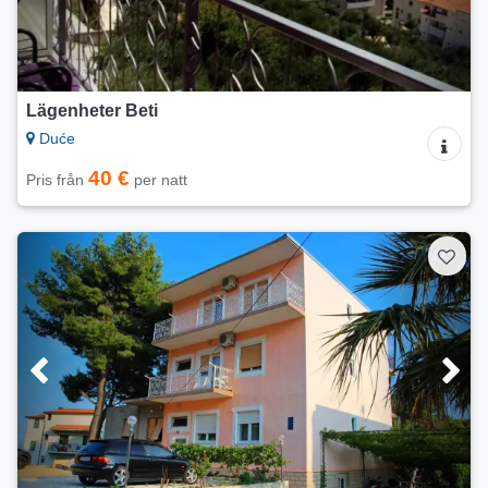
Lägenheter Beti
Duće
40 €
Pris från
per natt