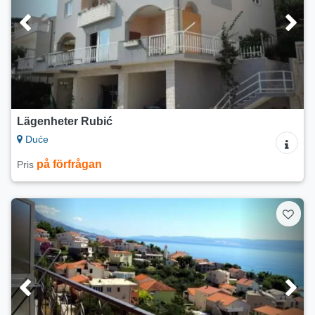
Lägenheter Rubić
Duće
på förfrågan
Pris