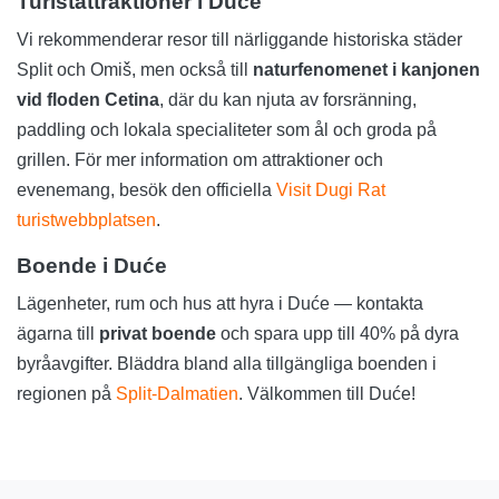
Turistattraktioner i Duće
Vi rekommenderar resor till närliggande historiska städer
Split och Omiš, men också till
naturfenomenet i kanjonen
vid floden Cetina
, där du kan njuta av forsränning,
paddling och lokala specialiteter som ål och groda på
grillen. För mer information om attraktioner och
evenemang, besök den officiella
Visit Dugi Rat
turistwebbplatsen
.
Boende i Duće
Lägenheter, rum och hus att hyra i Duće — kontakta
ägarna till
privat boende
och spara upp till 40% på dyra
byråavgifter. Bläddra bland alla tillgängliga boenden i
regionen på
Split-Dalmatien
. Välkommen till Duće!