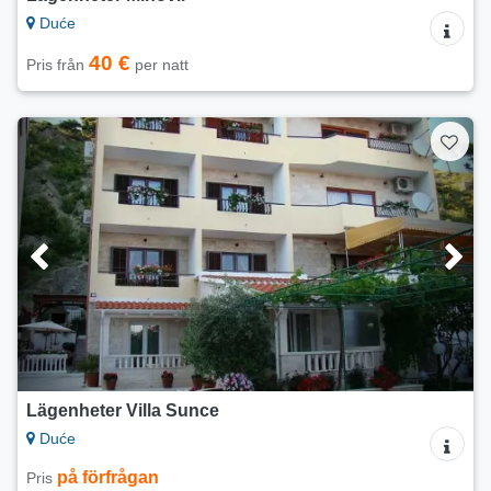
Duće
40 €
Pris från
per natt
Lägenheter Villa Sunce
Duće
på förfrågan
Pris