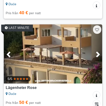
Duće
40 €
Pris från
per natt
LAST MINUTE
5/5
Lägenheter Rose
Duće
50 €
Pris från
per natt