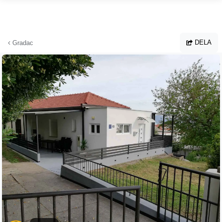
Hoppa till huvudinnehållet
DELA
Gradac