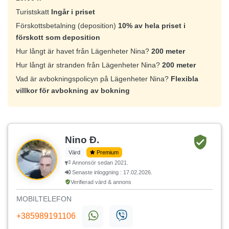
Turistskatt
Ingår i priset
Förskottsbetalning (deposition)
10% av hela priset i
förskott som deposition
Hur långt är havet från Lägenheter Nina?
200 meter
Hur långt är stranden från Lägenheter Nina?
200 meter
Vad är avbokningspolicyn på Lägenheter Nina?
Flexibla
villkor för avbokning av bokning
Nino Đ.
Värd
Premium
Annonsör sedan 2021.
Senaste inloggning : 17.02.2026.
Verifierad värd & annons
MOBILTELEFON
+385989191106