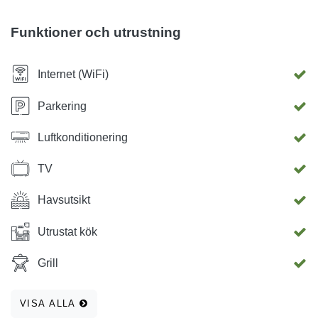
vardagsrum, hall, hall, 2 balkonger, 1 terrass med möbler,
gratis luftkonditionering, parkering, Wi-Fi, smart-TV, Netflix,
Funktioner och utrustning
diskmaskin, tvättmaskin, en apparat för espresso,
videoövervakning, elektriska jalusier i alla fönster ...
Internet (WiFi)
Välkommen.
Parkering
Luftkonditionering
TV
Havsutsikt
Utrustat kök
Grill
VISA ALLA