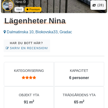
Nino Đ .
(28)
Värd
Premium
Lägenheter Nina
Dalmatinska 10, Biokovska33, Gradac
HAR DU BOTT HÄR?
SKRIV EN RECENSION!
KATEGORISERING
KAPACITET
6
personer
OBJEKT YTA
TRÄDGÅRDENS YTA
2
2
91
m
65
m