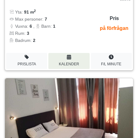
2
Yta:
91 m
Pris
Max personer:
7
Vuxna:
6
,
Barn:
1
på förfrågan
Rum:
3
Badrum:
2
PRISLISTA
KALENDER
F/L MINUTE