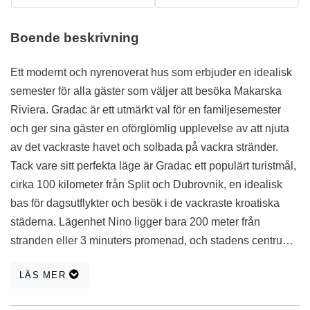
Boende beskrivning
Ett modernt och nyrenoverat hus som erbjuder en idealisk
semester för alla gäster som väljer att besöka Makarska
Riviera. Gradac är ett utmärkt val för en familjesemester
och ger sina gäster en oförglömlig upplevelse av att njuta
av det vackraste havet och solbada på vackra stränder.
Tack vare sitt perfekta läge är Gradac ett populärt turistmål,
cirka 100 kilometer från Split och Dubrovnik, en idealisk
bas för dagsutflykter och besök i de vackraste kroatiska
städerna. Lägenhet Nino ligger bara 200 meter från
stranden eller 3 minuters promenad, och stadens centrum
ligger cirka 600 meter bort. Vårt boende ger dig allt du
LÄS MER
behöver för en längre vistelse om du väljer att göra det.
Husets utrustning innehåller 3 sovrum, 2 badrum, kök,