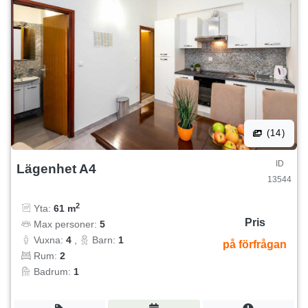
(14)
ID
Lägenhet A4
13544
2
Yta:
61 m
Pris
Max personer:
5
Vuxna:
4
,
Barn:
1
på förfrågan
Rum:
2
Badrum:
1