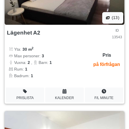
(13)
ID
Lägenhet A2
13543
2
Yta:
30 m
Pris
Max personer:
3
Vuxna:
2
,
Barn:
1
på förfrågan
Rum:
1
Badrum:
1
PRISLISTA
KALENDER
F/L MINUTE