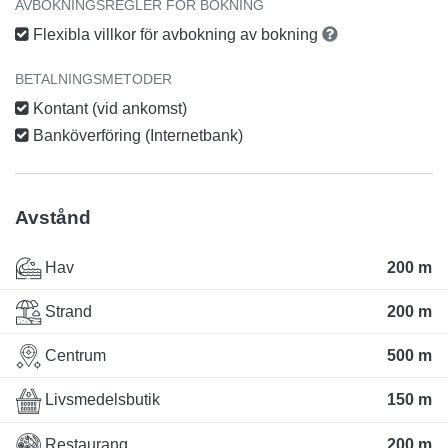
AVBOKNINGSREGLER FÖR BOKNING
Flexibla villkor för avbokning av bokning
BETALNINGSMETODER
Kontant (vid ankomst)
Banköverföring (Internetbank)
Avstånd
Hav
200 m
Strand
200 m
Centrum
500 m
Livsmedelsbutik
150 m
Restaurang
200 m