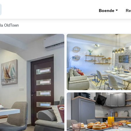
Boende
Re
ela OldTown