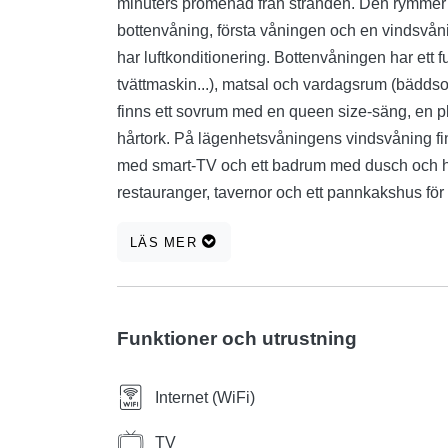
minuters promenad från stranden. Den rymmer u
bottenvåning, första våningen och en vindsvåni
har luftkonditionering. Bottenvåningen har ett f
tvättmaskin...), matsal och vardagsrum (bädds
finns ett sovrum med en queen size-säng, en 
hårtork. På lägenhetsvåningens vindsvåning fi
med smart-TV och ett badrum med dusch och hå
restauranger, tavernor och ett pannkakshus för 
flygplats (4 km - vår flygplatstransfer är grati
LÄS MER
Trogir (9 km avstånd) och Split (20 km avstånd). 
lägenheten (inte en privat parkering och kan in
cirka 13 €/dag.
Funktioner och utrustning
Internet (WiFi)
TV