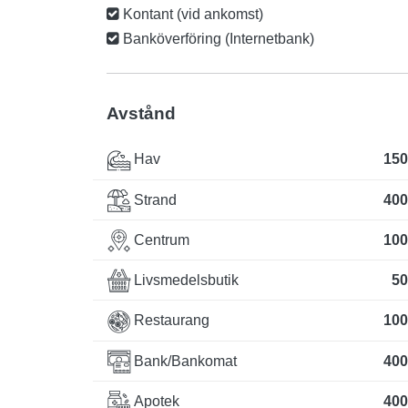
Kontant (vid ankomst)
Banköverföring (Internetbank)
Avstånd
Hav
150
Strand
400
Centrum
100
Livsmedelsbutik
50
Restaurang
100
Bank/Bankomat
400
Apotek
400