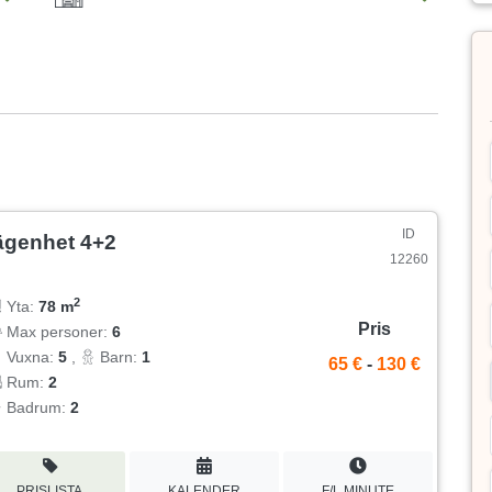
ID
ägenhet 4+2
12260
2
Yta:
78 m
Pris
Max personer:
6
Vuxna:
5
,
Barn:
1
65 €
-
130 €
Rum:
2
Badrum:
2
PRISLISTA
KALENDER
F/L MINUTE