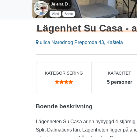
Jelena D .
Värd
Basic
Lägenhet Su Casa - 
ulica Narodnog Preporoda 43, Kaštela
KATEGORISERING
KAPACITET
5
personer
Boende beskrivning
Lägenheten Su Casa är en nybyggd 4-stjärnig l
Split-Dalmatiens län. Lägenheten ligger på and