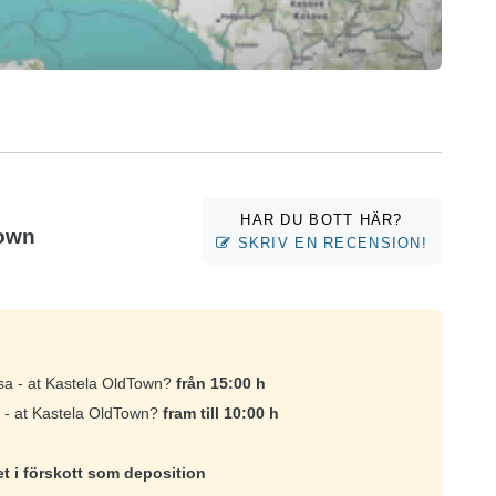
HAR DU BOTT HÄR?
Town
SKRIV EN RECENSION!
asa - at Kastela OldTown?
från 15:00 h
a - at Kastela OldTown?
fram till 10:00 h
et i förskott som deposition