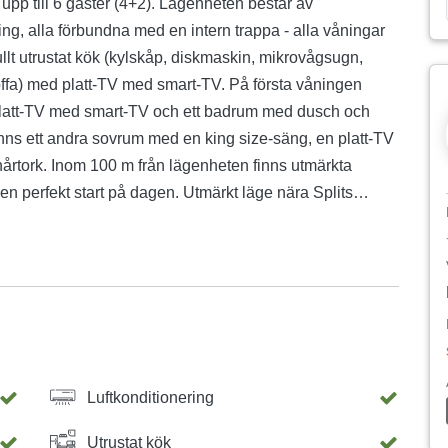
pp till 6 gäster (4+2). Lägenheten består av
ng, alla förbundna med en intern trappa - alla våningar
ullt utrustat kök (kylskåp, diskmaskin, mikrovågsugn,
offa) med platt-TV med smart-TV. På första våningen
platt-TV med smart-TV och ett badrum med dusch och
nns ett andra sovrum med en king size-säng, en platt-TV
rtork. Inom 100 m från lägenheten finns utmärkta
en perfekt start på dagen. Utmärkt läge nära Splits
s och finns tillgänglig efter överenskommelse) och städerna
Möjlighet till avgiftsbelagd parkering för 1 bil framför
te reserveras), allmän parkering 70 m från lägenheten för
Luftkonditionering
Utrustat kök