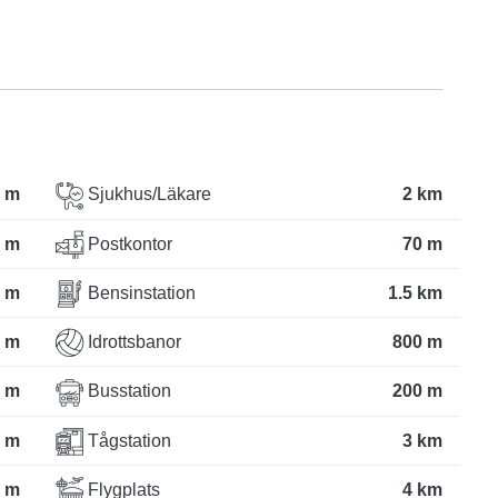
 m
Sjukhus/Läkare
2 km
 m
Postkontor
70 m
 m
Bensinstation
1.5 km
 m
Idrottsbanor
800 m
 m
Busstation
200 m
 m
Tågstation
3 km
 m
Flygplats
4 km