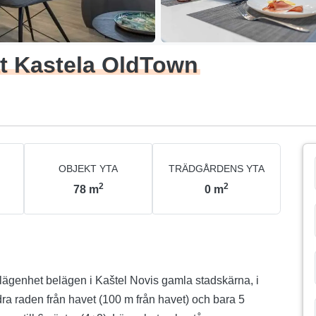
at Kastela OldTown
OBJEKT YTA
TRÄDGÅRDENS YTA
2
2
78
m
0
m
ägenhet belägen i Kaštel Novis gamla stadskärna, i
ra raden från havet (100 m från havet) och bara 5