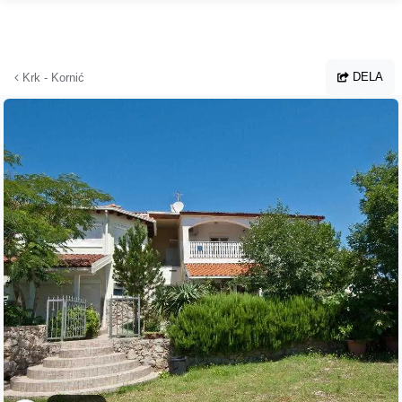
Hoppa till huvudinnehållet
DELA
Krk - Kornić