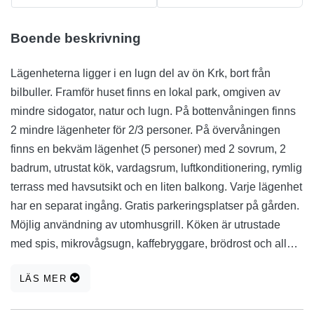
Boende beskrivning
Lägenheterna ligger i en lugn del av ön Krk, bort från
bilbuller. Framför huset finns en lokal park, omgiven av
mindre sidogator, natur och lugn. På bottenvåningen finns
2 mindre lägenheter för 2/3 personer. På övervåningen
finns en bekväm lägenhet (5 personer) med 2 sovrum, 2
badrum, utrustat kök, vardagsrum, luftkonditionering, rymlig
terrass med havsutsikt och en liten balkong. Varje lägenhet
har en separat ingång. Gratis parkeringsplatser på gården.
Möjlig användning av utomhusgrill. Köken är utrustade
med spis, mikrovågsugn, kaffebryggare, brödrost och alla
tillbehör. Krk är rikt på olika sport- och fritidsanläggningar,
LÄS MER
kilometer cykel- och trimspår, rik natur lämplig för vandring.
Dessutom erbjuder Krk många adrenalinupplevelser som