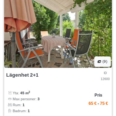
(9)
ID
Lägenhet 2+1
12600
2
Yta:
45 m
Pris
Max personer:
3
65 €
-
75 €
Rum:
1
Badrum:
1