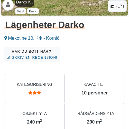
Darko K .
(17)
Värd
Basic
Lägenheter Darko
Mekotine 10, Krk - Kornić
HAR DU BOTT HÄR?
SKRIV EN RECENSION!
KATEGORISERING
KAPACITET
10
personer
OBJEKT YTA
TRÄDGÅRDENS YTA
2
2
240
m
200
m