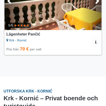
5/5
Lägenheter Pančić
Krk - Kornić
70 €
Pris från
per natt
UTFORSKA KRK - KORNIĆ
Krk - Kornić – Privat boende och