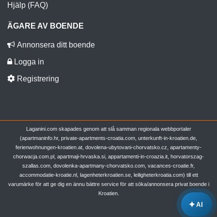
Hjälp (FAQ)
ÄGARE AV BOENDE
Annonsera ditt boende
Logga in
Registrering
Laganini.com skapades genom att slå samman regionala webbportaler
(apartmaninfo.hr, private-apartments-croatia.com, unterkunft-in-kroatien.de,
ferienwohnungen-kroatien.at, dovolena-ubytovani-chorvatsko.cz, apartamenty-
chorwacja.com.pl, apartmaji-hrvaska.si, appartamenti-in-croazia.it, horvatorszag-
szallas.com, dovolenka-apartmany-chorvatsko.com, vacances-croatie.fr,
accommodatie-kroatie.nl, lagenheterkroatien.se, leiligheterkroatia.com) till ett
varumärke för att ge dig en ännu bättre service för att söka/annonsera privat boende i
Kroatien.
✦
AI