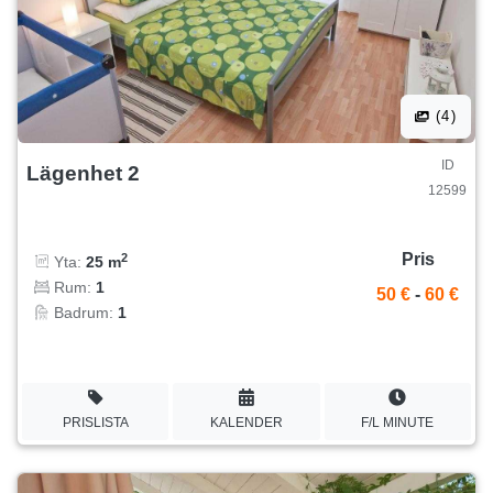
(4)
ID
Lägenhet 2
12599
Pris
2
Yta:
25 m
Rum:
1
50 €
-
60 €
Badrum:
1
PRISLISTA
KALENDER
F/L MINUTE