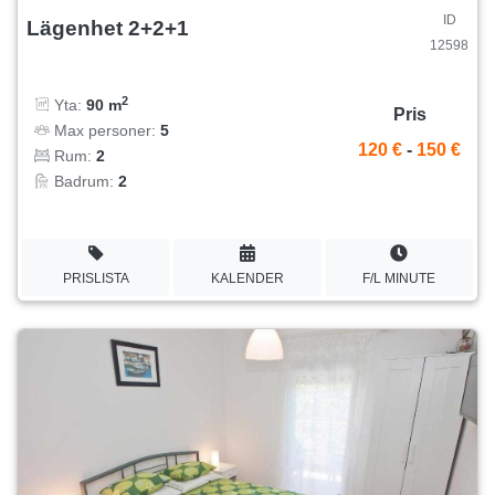
ID
Lägenhet 2+2+1
12598
2
Yta:
90 m
Pris
Max personer:
5
120 €
-
150 €
Rum:
2
Badrum:
2
PRISLISTA
KALENDER
F/L MINUTE