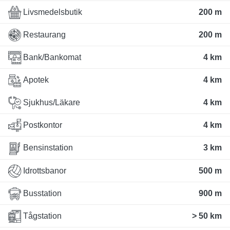
Livsmedelsbutik
200 m
Restaurang
200 m
Bank/Bankomat
4 km
Apotek
4 km
Sjukhus/Läkare
4 km
Postkontor
4 km
Bensinstation
3 km
Idrottsbanor
500 m
Busstation
900 m
Tågstation
> 50 km