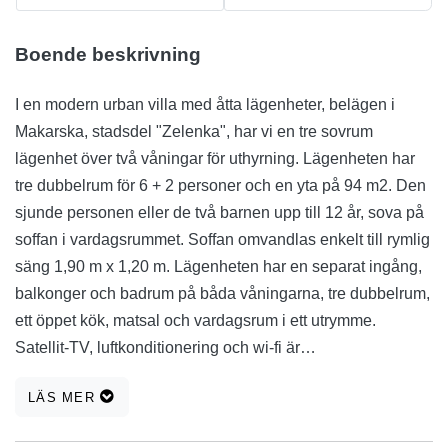
Boende beskrivning
I en modern urban villa med åtta lägenheter, belägen i
Makarska, stadsdel "Zelenka", har vi en tre sovrum
lägenhet över två våningar för uthyrning. Lägenheten har
tre dubbelrum för 6 + 2 personer och en yta på 94 m2. Den
sjunde personen eller de två barnen upp till 12 år, sova på
soffan i vardagsrummet. Soffan omvandlas enkelt till rymlig
säng 1,90 m x 1,20 m. Lägenheten har en separat ingång,
balkonger och badrum på båda våningarna, tre dubbelrum,
ett öppet kök, matsal och vardagsrum i ett utrymme.
Satellit-TV, luftkonditionering och wi-fi är
standardutrustning för lägenheten, samt en parkeringsplats
LÄS MER
och ett garage. Dessa bekvämligheter debiteras inte extra,
inte heller tar vi ut turistskatten. Rak sträcka till stranden är