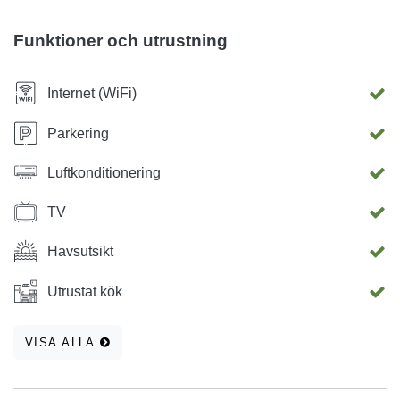
545 meter och riktigt avstånd är 630 meter (med bil eller till
fots). Halvvägs är genom en tallskog ... Passage för
Funktioner och utrustning
fotgängare under huvudvägen är tillgänglig.
Internet (WiFi)
Parkering
Luftkonditionering
TV
Havsutsikt
Utrustat kök
VISA ALLA