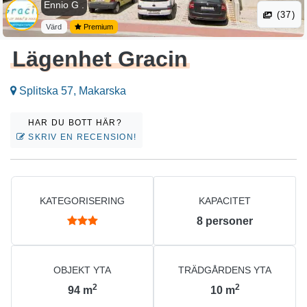
Ennio G .
(37)
Värd
Premium
Lägenhet Gracin
Splitska 57, Makarska
HAR DU BOTT HÄR?
SKRIV EN RECENSION!
KATEGORISERING
KAPACITET
8
personer
OBJEKT YTA
TRÄDGÅRDENS YTA
2
2
94
m
10
m