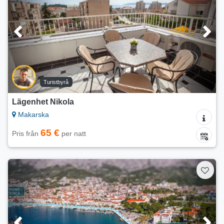
Turistbyrå
Lägenhet Nikola
Makarska
65 €
Pris från
per natt