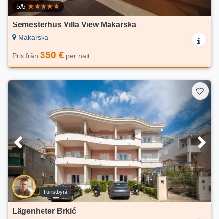
5/5
Semesterhus Villa View Makarska
Makarska
350 €
Pris från
per natt
Turistbyrå
Lägenheter Brkić