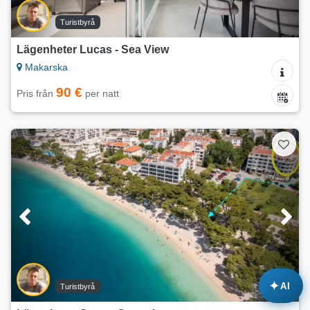
Turistbyrå
Lägenheter Lucas - Sea View
Makarska
90 €
Pris från
per natt
✦
AI
Turistbyrå