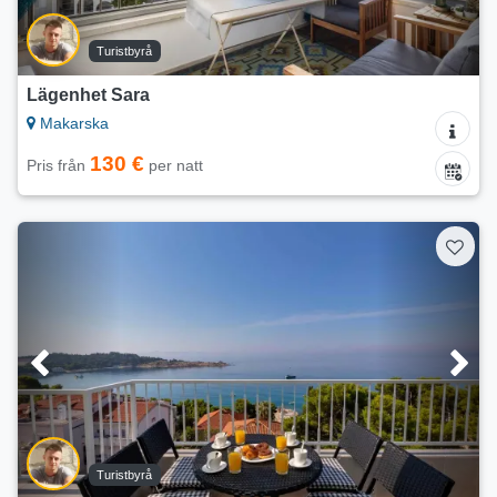
Turistbyrå
Lägenhet Sara
Makarska
130 €
Pris från
per natt
Turistbyrå