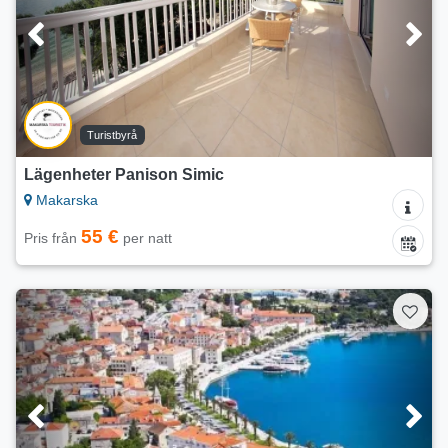
Turistbyrå
Lägenheter Panison Simic
Makarska
55 €
Pris från
per natt