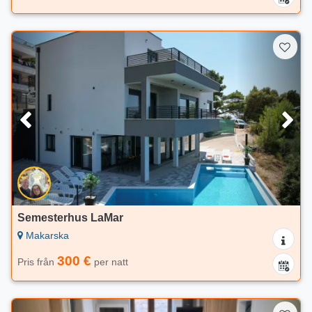
Semesterhus LaMar
Makarska
300 €
Pris från
per natt