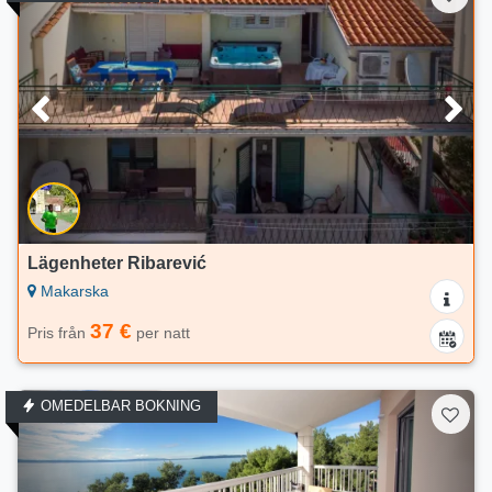
Lägenheter Ribarević
Makarska
37 €
Pris från
per natt
OMEDELBAR BOKNING