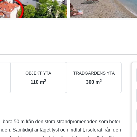
OBJEKT YTA
TRÄDGÅRDENS YTA
2
2
110
m
300
m
ka, bara 50 m från den stora strandpromenaden som heter
n. Samtidigt är läget tyst och fridfullt, isolerat från den