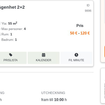
ID
ägenhet 2+2
9896
2
Yta:
55 m
Pris
Max personer:
4
50 €
-
120 €
Rum:
1
Badrum:
1
PRISLISTA
KALENDER
F/L MINUTE
ING
UTCHECKNING
h
fram till
10:00
h