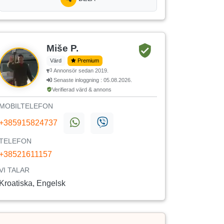
Miše P.
Värd
Premium
Annonsör sedan 2019.
Senaste inloggning : 05.08.2026.
Verifierad värd & annons
MOBILTELEFON
+385915824737
TELEFON
+38521611157
VI TALAR
Kroatiska, Engelsk