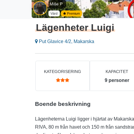
Miše P .
Värd
Premium
Lägenheter Luigi
Put Glavice 4/2, Makarska
KATEGORISERING
KAPACITET
9
personer
Boende beskrivning
Lägenheterna Luigi ligger i hjärtat av Makars
RIVA, 80 m från havet och 150 m från sandstrande