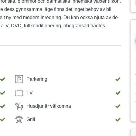
grönska, blommor och dalmatiska inhemska växter (fikon,
vare dess gynnsamma läge finns det inget behov av bil
helt ny med modern inredning. Du kan också njuta av de
T/TV, DVD, luftkonditionering, obegränsad trådlös
Parkering
TV
Husdjur är välkomna
Grill