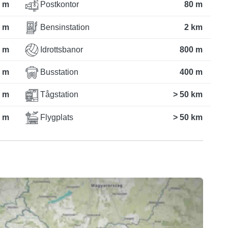
 m
Postkontor
80 m
 m
Bensinstation
2 km
 m
Idrottsbanor
800 m
 m
Busstation
400 m
 m
Tågstation
> 50 km
 m
Flygplats
> 50 km