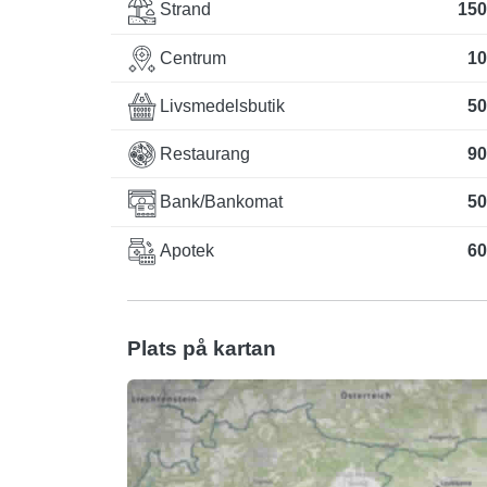
Strand
150
Centrum
10
Livsmedelsbutik
50
Restaurang
90
Bank/Bankomat
50
Apotek
60
Plats på kartan