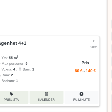
ID
ägenhet 4+1
9895
2
Yta:
55 m
Pris
Max personer:
5
Vuxna:
4
,
Barn:
1
60 €
-
140 €
Rum:
2
Badrum:
1
PRISLISTA
KALENDER
F/L MINUTE