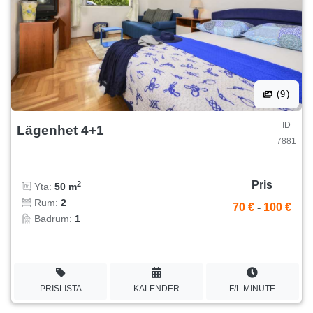
(9)
ID
Lägenhet 4+1
7881
Pris
2
Yta:
50 m
Rum:
2
70 €
-
100 €
Badrum:
1
PRISLISTA
KALENDER
F/L MINUTE