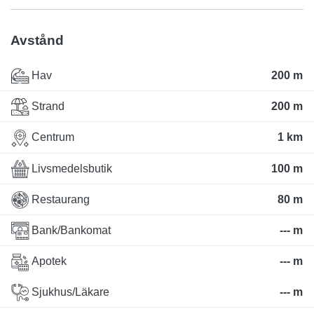
Avstånd
Hav
200 m
Strand
200 m
Centrum
1 km
Livsmedelsbutik
100 m
Restaurang
80 m
Bank/Bankomat
--- m
Apotek
--- m
Sjukhus/Läkare
--- m