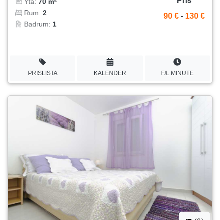
Pris
Yta:
70 m
Rum:
2
90 €
-
130 €
Badrum:
1
PRISLISTA
KALENDER
F/L MINUTE