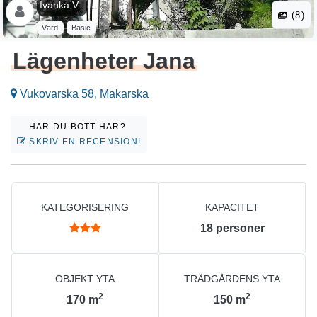
Ivanka V .
(8)
Värd
Basic
Lägenheter Jana
Vukovarska 58, Makarska
HAR DU BOTT HÄR?
SKRIV EN RECENSION!
KATEGORISERING
KAPACITET
18
personer
OBJEKT YTA
TRÄDGÅRDENS YTA
2
2
170
m
150
m