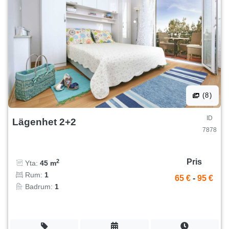
(8)
ID
Lägenhet 2+2
7878
Pris
2
Yta:
45 m
Rum:
1
65 €
-
95 €
Badrum:
1