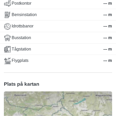
Postkontor
--- m
Bensinstation
--- m
Idrottsbanor
--- m
Busstation
--- m
Tågstation
--- m
Flygplats
--- m
Plats på kartan