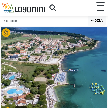
Hoppa till huvudinnehållet
DELA
Medulin