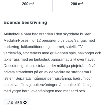
2
2
200
m
200
m
Boende beskrivning
Arkitektvilla nära badstranden i den skyddade bukten
Medulin-Posesi, för 12 personer plus baby/sängar, med
parkering, luftkonditionering, internet, satellit-TV,
värdeskåp, stor terrass med grill-öppen spis, balkonger och
takterrass med en fantastisk panoramautsikt över havet.
Dessutom gratis solstolar under mäktiga pinjeträd på vår
privata strandtomt på en av de vackraste stränderna i
Istrien. Separata ingångar per husvåning, badrum och
toalett var för sig, bottenvåningen är idealisk för familjer
med yngre barn, övervåningen med mansard och
takterrass är idealisk för familjer med äldre barn. Därför kan
LÄS MER
du också boka varje husvåning som din egen