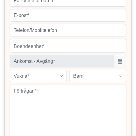
Boendeenhet*
Vuxna*
Barn