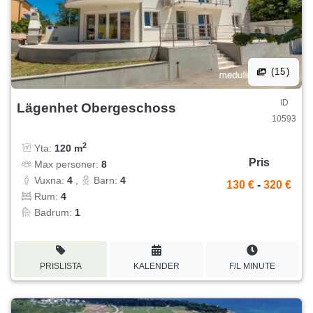
(15)
ID
Lägenhet Obergeschoss
10593
2
Yta:
120 m
Pris
Max personer:
8
Vuxna:
4
,
Barn:
4
130 €
-
320 €
Rum:
4
Badrum:
1
PRISLISTA
KALENDER
F/L MINUTE