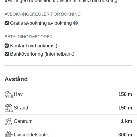
0%
- Ingen deposition krävs för att säkra din bokning
AVBOKNINGSREGLER FÖR BOKNING
Gratis avbokning av bokning
BETALNINGSMETODER
Kontant (vid ankomst)
Banköverföring (Internetbank)
Avstånd
Hav
150 m
Strand
150 m
Centrum
1 km
Livsmedelsbutik
300 m