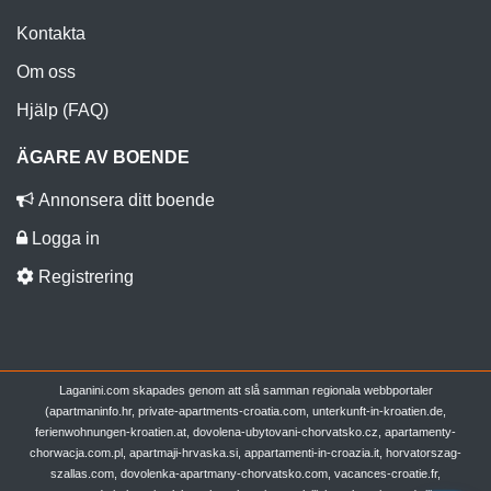
Kontakta
Om oss
Hjälp (FAQ)
ÄGARE AV BOENDE
Annonsera ditt boende
Logga in
Registrering
Laganini.com skapades genom att slå samman regionala webbportaler
(apartmaninfo.hr, private-apartments-croatia.com, unterkunft-in-kroatien.de,
ferienwohnungen-kroatien.at, dovolena-ubytovani-chorvatsko.cz, apartamenty-
chorwacja.com.pl, apartmaji-hrvaska.si, appartamenti-in-croazia.it, horvatorszag-
szallas.com, dovolenka-apartmany-chorvatsko.com, vacances-croatie.fr,