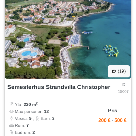
(19)
ID
Semesterhus Strandvilla Christopher
15007
2
Yta:
230 m
Pris
Max personer:
12
Vuxna:
9
,
Barn:
3
200 €
-
500 €
Rum:
7
Badrum:
2