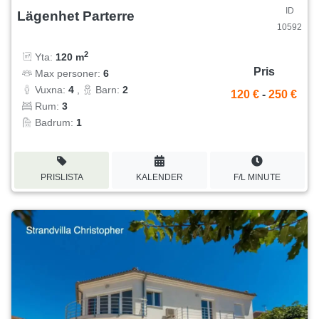
ID
Lägenhet Parterre
10592
2
Yta:
120 m
Pris
Max personer:
6
Vuxna:
4
,
Barn:
2
120 €
-
250 €
Rum:
3
Badrum:
1
PRISLISTA
KALENDER
F/L MINUTE