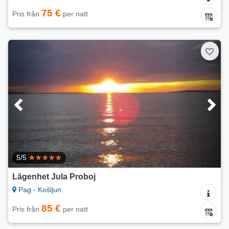
75 €
Pris från
per natt
5/5
Lägenhet Jula Proboj
Pag - Košljun
85 €
Pris från
per natt