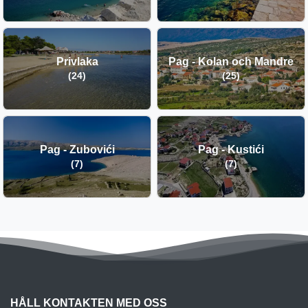
Privlaka
Pag - Kolan och Mandre
(24)
(25)
Pag - Zubovići
Pag - Kustići
(7)
(7)
HÅLL KONTAKTEN MED OSS