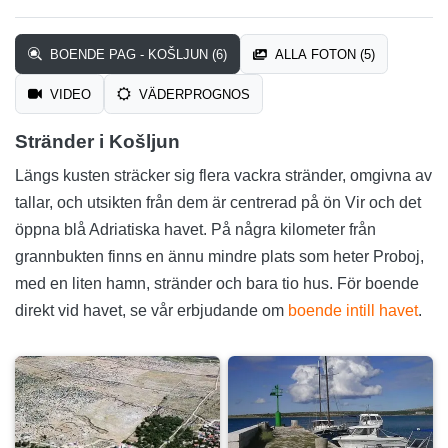
BOENDE PAG - KOŠLJUN (6)
ALLA FOTON (5)
VIDEO
VÄDERPROGNOS
Stränder i Košljun
Längs kusten sträcker sig flera vackra stränder, omgivna av
tallar, och utsikten från dem är centrerad på ön Vir och det
öppna blå Adriatiska havet. På några kilometer från
grannbukten finns en ännu mindre plats som heter Proboj,
med en liten hamn, stränder och bara tio hus. För boende
direkt vid havet, se vår erbjudande om
boende intill havet
.