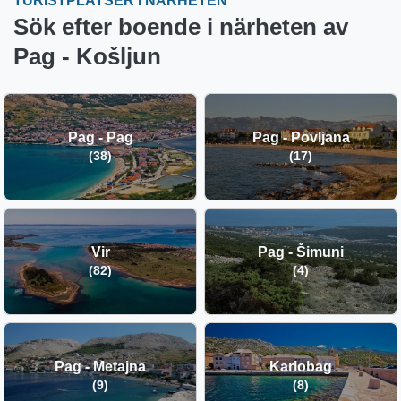
TURISTPLATSER I NÄRHETEN
Sök efter boende i närheten av
Pag - Košljun
Pag - Pag
Pag - Povljana
(38)
(17)
Vir
Pag - Šimuni
(82)
(4)
Pag - Metajna
Karlobag
(9)
(8)