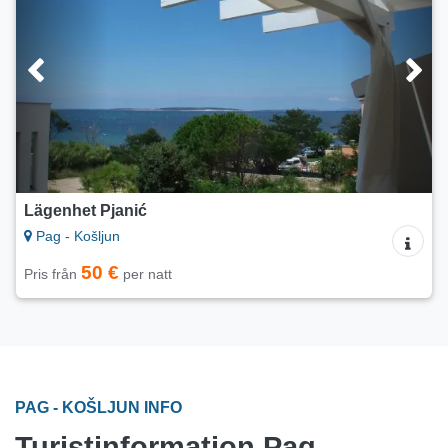
Lägenhet Pjanić
Pag - Košljun
50 €
Pris från
per natt
PAG - KOŠLJUN INFO
Turistinformation Pag -