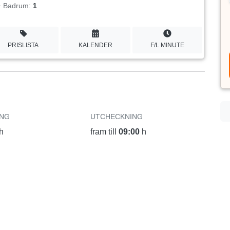
Badrum:
1
PRISLISTA
KALENDER
F/L MINUTE
ING
UTCHECKNING
h
fram till
09:00
h