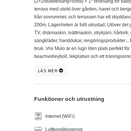
(2+2/dubbelsäng+soffa) + 1* resesäng för baby
terrass med utsikt över gården, havet och berg
från sovrummet, och terrassen har ett skyddand
200m. Lägenheten är fullt utrustad; Utöver det g
TV, diskmaskin, tvättmaskin, strykjärn, hårtork
sängkläder, handdukar, rengöringsprodukter...
bruk. Vrsi Mulo är en lugn liten plats perfekt 
beachvolleyboll, lekplatser och ett träningsområ
restauranger, kaféer, souvenirbutiker, snabbmat,
LÄS MER
bageri... Vandringen fortsätter genom en tallsko
prydda med naturliga sand-, sten- och klippsträ
och Zadar ligger 20 km bort. För mer informatio
5819
Funktioner och utrustning
Internet (WiFi)
Luftkonditionering