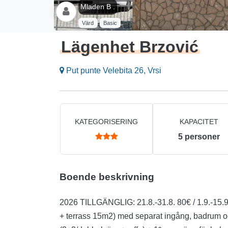
Mladen B .
Värd
Basic
Lägenhet Brzović
Put punte Velebita 26, Vrsi
KATEGORISERING
KAPACITET
5
personer
Boende beskrivning
2026 TILLGÄNGLIG: 21.8.-31.8. 80€ / 1.9.-15.9
+ terrass 15m2) med separat ingång, badrum o