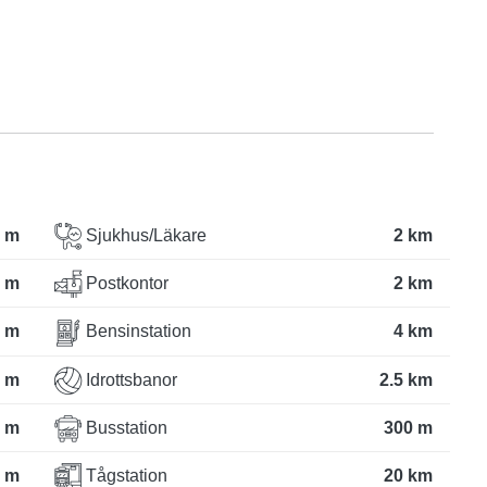
 m
Sjukhus/Läkare
2 km
 m
Postkontor
2 km
 m
Bensinstation
4 km
 m
Idrottsbanor
2.5 km
 m
Busstation
300 m
 m
Tågstation
20 km