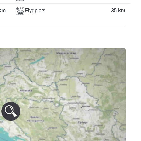
km
Flygplats
35 km