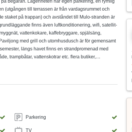
 på begäran. Lägenheten har egen parkering, en rymlig
en (utgången till terrassen är från vardagsrummet och
e staket på trappan) och avståndet till Mulo-stranden är
rundläggande finns även luftkonditionering, wifi, satellit-
, myggnät, vattenkokare, kaffebryggare, spjälsäng,
 Paviljong med grill och utomhusdusch är för gemensamt
för semester, längs havet finns en strandpromenad med
de, trampbåtar, vattenskotrar etc. flera butiker,
 glass, munkar... en minilivs med slakteri, fiskhandlare,
g, och för de som är ivriga att utforska är omgivningarna
nder. Den historiska staden Nin ligger bara 4 km bort,
n kontakta oss via e-post eller mobiltelefon 385 91 588
Parkering
TV