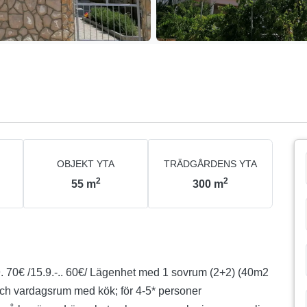
OBJEKT YTA
TRÄDGÅRDENS YTA
2
2
55
m
300
m
. 70€ /15.9.-.. 60€/ Lägenhet med 1 sovrum (2+2) (40m2
ch vardagsrum med kök; för 4-5* personer