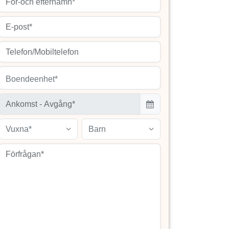
Boendeenhet*
Vuxna*
Barn