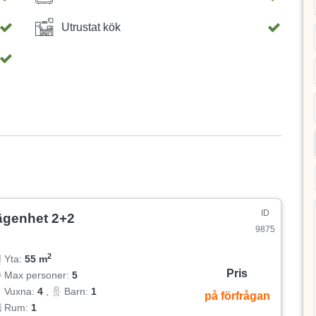
Utrustat kök
ID
ägenhet 2+2
9875
2
Yta:
55 m
Pris
Max personer:
5
Vuxna:
4
,
Barn:
1
på förfrågan
Rum:
1