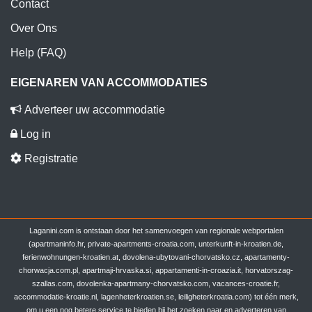
Contact
Over Ons
Help (FAQ)
EIGENAREN VAN ACCOMMODATIES
Adverteer uw accommodatie
Log in
Registratie
Laganini.com is ontstaan door het samenvoegen van regionale webportalen
(apartmaninfo.hr, private-apartments-croatia.com, unterkunft-in-kroatien.de,
ferienwohnungen-kroatien.at, dovolena-ubytovani-chorvatsko.cz, apartamenty-
chorwacja.com.pl, apartmaji-hrvaska.si, appartamenti-in-croazia.it, horvatorszag-
szallas.com, dovolenka-apartmany-chorvatsko.com, vacances-croatie.fr,
accommodatie-kroatie.nl, lagenheterkroatien.se, leiligheterkroatia.com) tot één merk,
om u een nog betere service te bieden bij het zoeken naar en adverteren van