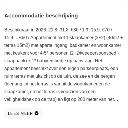
Accommodatie beschrijving
Beschikbaar in 2026: 21.8.-31.8. €80 / 1.9.-15.9. €70 /
15.9.-.. €60 / Appartement met 1 slaapkamer (2+2) (40m2 +
terras 15m2) met aparte ingang, badkamer en woonkamer
met keuken; voor 4-5* personen (2+2/tweepersoonsbed +
slaapbank) + 1* babyreisbedje op aanvraag. Het
appartement beschikt over een eigen parkeerplaats, een
ruim terras met uitzicht op de tuin, de zee en de bergen
(toegang tot het terras is vanuit de woonkamer en de
slaapkamer, en het terras is voorzien van een
veiligheidshek op de trap) en ligt op 200 meter van het
strand van Mulo. Het appartement is volledig uitgerust;
LEES MEER
Naast de basisvoorzieningen is er ook airconditioning, wifi,
satelliet-tv, een vaatwasser, wasmachine, strijkijzer, föhn,