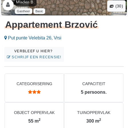
Mladen B .
(30)
Gastheer
Basic
Appartement Brzović
Put punte Velebita 26, Vrsi
VERBLEEF U HIER?
SCHRIJF EEN RECENSIE!
CATEGORISERING
CAPACITEIT
5
persoons.
OBJECT OPPERVLAK
TUINOPPERVLAK
2
2
55
m
300
m