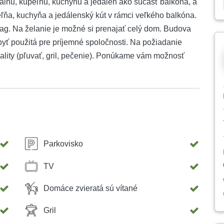
pálňu, kúpeľňu, kuchyňu a jedáleň ako súčasť balkóna, a
ľňa, kuchyňa a jedálenský kút v rámci veľkého balkóna.
ag. Na želanie je možné si prenajať celý dom. Budova
yť použitá pre príjemné spoločnosti. Na požiadanie
ciality (pľuvať, gril, pečenie). Ponúkame vám možnosť
Parkovisko
TV
Domáce zvieratá sú vítané
Gril