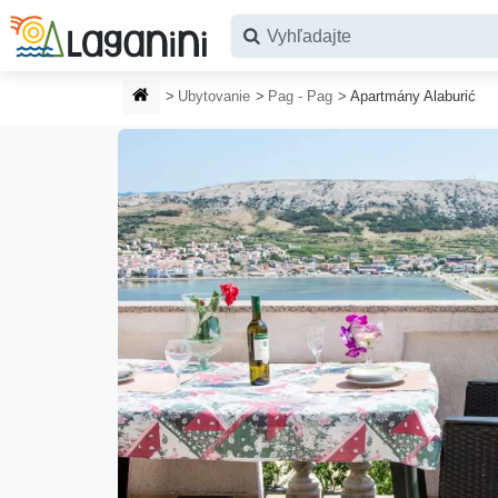
Prejsť na hlavný obsah
ÚVODNÁ STRÁNKA
Ubytovanie
Pag - Pag
Apartmány Alaburić