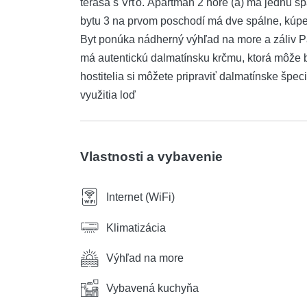
terasa s Vrťo. Apartmán 2 hore (a) má jednu s
bytu 3 na prvom poschodí má dve spálne, kúpe
Byt ponúka nádherný výhľad na more a záliv P
má autentickú dalmatínsku krčmu, ktorá môže b
hostitelia si môžete pripraviť dalmatínske špe
využitia loď
Vlastnosti a vybavenie
Internet (WiFi)
Klimatizácia
Výhľad na more
Vybavená kuchyňa