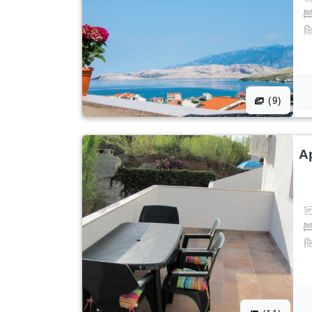
(9)
A