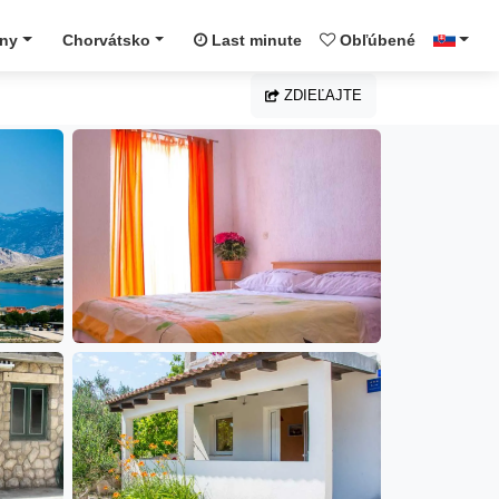
óny
Chorvátsko
Last minute
Obľúbené
ZDIEĽAJTE