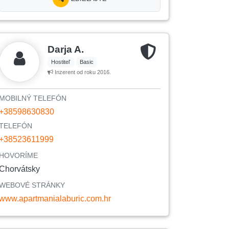
Darja A.
Hostiteľ
Basic
Inzerent od roku 2016.
MOBILNÝ TELEFÓN
+38598630830
TELEFÓN
+38523611999
HOVORÍME
Chorvátsky
WEBOVÉ STRÁNKY
www.apartmanialaburic.com.hr