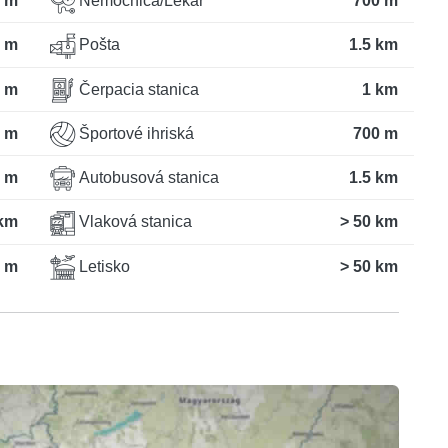
 m
Nemocnica/Lekár
700 m
 m
Pošta
1.5 km
 m
Čerpacia stanica
1 km
 m
Športové ihriská
700 m
 m
Autobusová stanica
1.5 km
km
Vlaková stanica
> 50 km
 m
Letisko
> 50 km