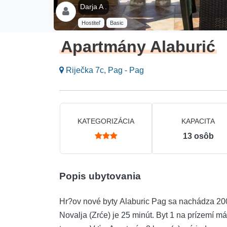
Darja A .
Hostiteľ
Basic
Apartmány Alaburić
Riječka 7c, Pag - Pag
KATEGORIZÁCIA
KAPACITA
13
osôb
Popis ubytovania
Hr?ov nové byty Alaburic Pag sa nachádza 200
Novalja (Zrće) je 25 minút. Byt 1 na prízemí 