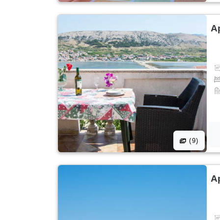
A
(9)
A