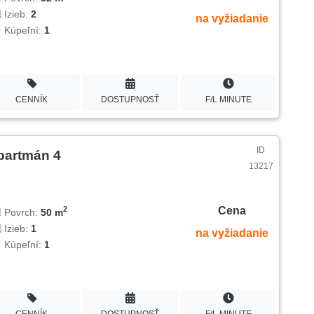
Izieb:
2
na vyžiadanie
Kúpeľní:
1
CENNÍK
DOSTUPNOSŤ
F/L MINUTE
ID
partmán 4
13217
Cena
2
Povrch:
50 m
Izieb:
1
na vyžiadanie
Kúpeľní:
1