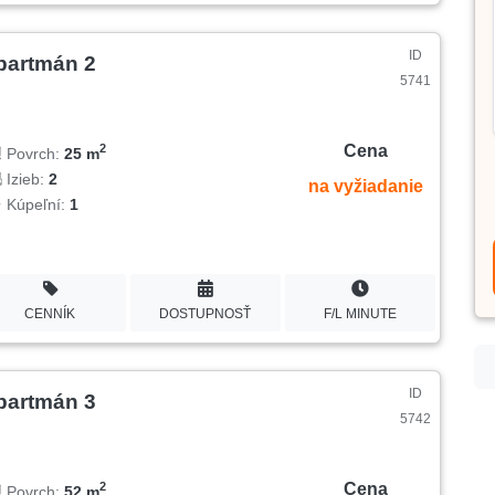
ID
partmán 2
5741
Cena
2
Povrch:
25 m
Izieb:
2
na vyžiadanie
Kúpeľní:
1
CENNÍK
DOSTUPNOSŤ
F/L MINUTE
ID
partmán 3
5742
Cena
2
Povrch:
52 m