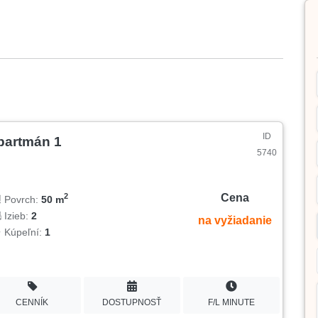
ID
partmán 1
5740
Cena
2
Povrch:
50 m
Izieb:
2
na vyžiadanie
Kúpeľní:
1
CENNÍK
DOSTUPNOSŤ
F/L MINUTE