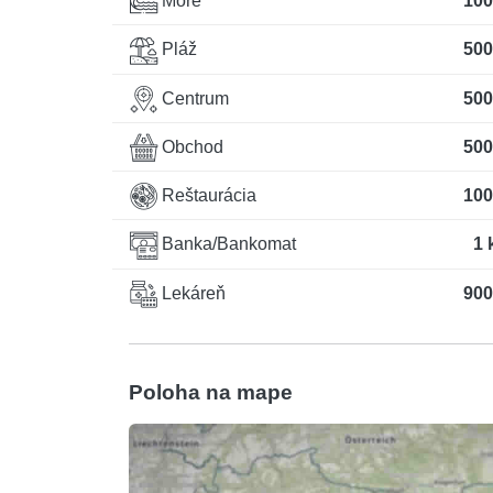
More
100
Pláž
500
Centrum
500
Obchod
500
Reštaurácia
100
Banka/Bankomat
1 
Lekáreň
900
Poloha na mape