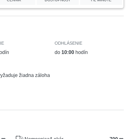
CENNÍK
DOSTUPNOSŤ
F/L MINUTE
IE
ODHLÁSENIE
odín
do
10:00
hodín
vyžaduje žiadna záloha