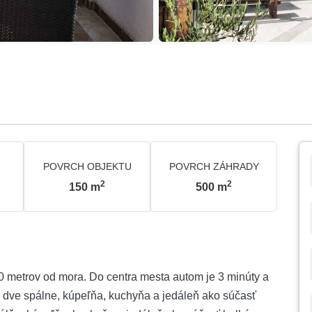
POVRCH OBJEKTU
POVRCH ZÁHRADY
2
2
150
m
500
m
 metrov od mora. Do centra mesta autom je 3 minúty a
má dve spálne, kúpeľňa, kuchyňa a jedáleň ako súčasť