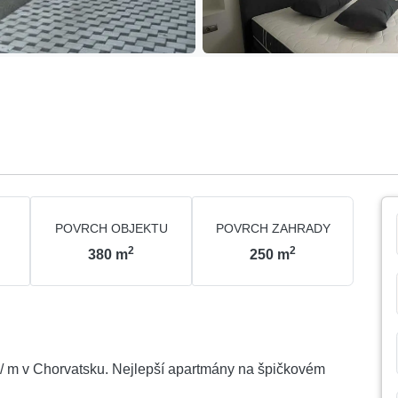
POVRCH OBJEKTU
POVRCH ZAHRADY
2
2
380
m
250
m
/ m v Chorvatsku. Nejlepší apartmány na špičkovém