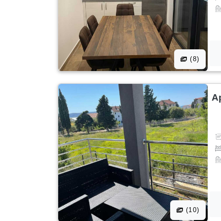
(8)
A
(10)