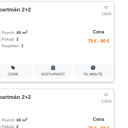
ID
partmán 2+2
12828
Cena
2
Povrch:
60 m
Pokojů:
2
75 €
-
80 €
Koupelen:
1
CENÍK
DOSTUPNOST
F/L MINUTE
ID
partmán 2+2
12829
Cena
2
Povrch:
60 m
Pokojů:
2