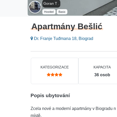
Goran T .
Hostitel
Basic
Apartmány Bešlić
Dr. Franje Tuđmana 18, Biograd
KATEGORIZACE
KAPACITA
36
osob
Popis ubytování
Zcela nové a moderní apartmány v Biogradu n 
místě.