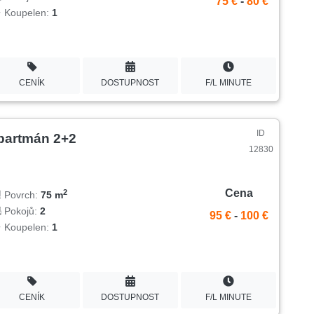
75 €
-
80 €
Koupelen:
1
CENÍK
DOSTUPNOST
F/L MINUTE
ID
partmán 2+2
12830
Cena
2
Povrch:
75 m
Pokojů:
2
95 €
-
100 €
Koupelen:
1
CENÍK
DOSTUPNOST
F/L MINUTE