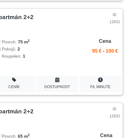
ID
partmán 2+2
12831
Cena
2
Povrch:
75 m
Pokojů:
2
95 €
-
100 €
Koupelen:
1
CENÍK
DOSTUPNOST
F/L MINUTE
ID
partmán 2+2
12832
Cena
2
Povrch:
65 m