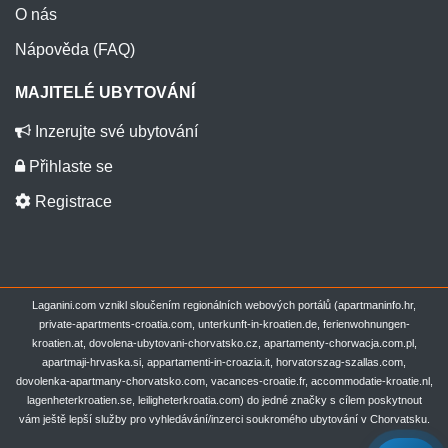
O nás
Nápověda (FAQ)
MAJITELÉ UBYTOVÁNÍ
Inzerujte své ubytování
Přihlaste se
Registrace
Laganini.com vznikl sloučením regionálních webových portálů (apartmaninfo.hr,
private-apartments-croatia.com, unterkunft-in-kroatien.de, ferienwohnungen-
kroatien.at, dovolena-ubytovani-chorvatsko.cz, apartamenty-chorwacja.com.pl,
apartmaji-hrvaska.si, appartamenti-in-croazia.it, horvatorszag-szallas.com,
dovolenka-apartmany-chorvatsko.com, vacances-croatie.fr, accommodatie-kroatie.nl,
lagenheterkroatien.se, leiligheterkroatia.com) do jedné značky s cílem poskytnout
vám ještě lepší služby pro vyhledávání/inzerci soukromého ubytování v Chorvatsku.