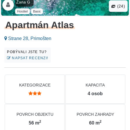
Žana G .
(24)
Hostitel
Basic
Apartmán Atlas
Strane 28, Primošten
POBÝVALI JSTE TU?
NAPSAT RECENZI!
KATEGORIZACE
KAPACITA
4
osob
POVRCH OBJEKTU
POVRCH ZAHRADY
2
2
56
m
60
m