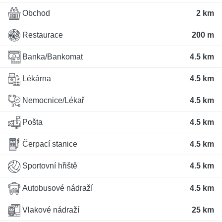
Obchod
2 km
Restaurace
200 m
Banka/Bankomat
4.5 km
Lékárna
4.5 km
Nemocnice/Lékař
4.5 km
Pošta
4.5 km
Čerpací stanice
4.5 km
Sportovní hřiště
4.5 km
Autobusové nádraží
4.5 km
Vlakové nádraží
25 km