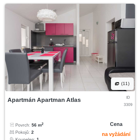
(11)
ID
Apartmán Apartman Atlas
3309
Cena
2
Povrch:
56 m
Pokojů:
2
na vyžádání
Koupelen:
1