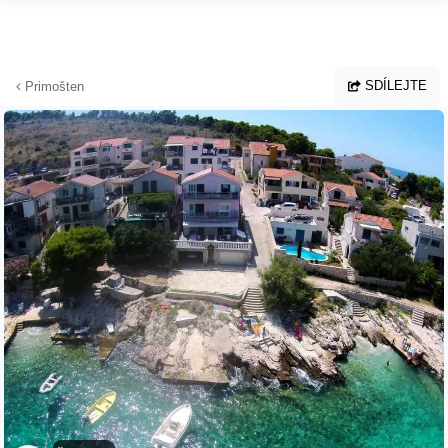
Přejít na hlavní obsah
SDÍLEJTE
Primošten