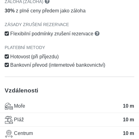
ZÁLOHA (ZÁLOHA)
30%
z plné ceny předem jako záloha
ZÁSADY ZRUŠENÍ REZERVACE
Flexibilní podmínky zrušení rezervace
PLATEBNÍ METODY
Hotovost (při příjezdu)
Bankovní převod (internetové bankovnictví)
Vzdálenosti
Moře
10 m
Pláž
10 m
Centrum
10 m