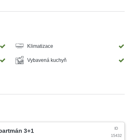
Klimatizace
Vybavená kuchyň
ID
partmán 3+1
15432