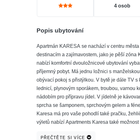
4
osob
Popis ubytování
Apartmán KARESA se nachází v centru města 
destinacím a zajímavostem, jako je pěší zóna
nabízí komfortní dvouložnicové ubytování vyb
příjemný pobyt. Má jednu ložnici s manželskou 
obývací pokoj s přistýlkou. V bytě je dále T
lednicí, plynovým sporákem, troubou, varnou 
nádobím pro přípravu jídel. V jídelně je kávova
sprcha se šamponem, sprchovým gelem a fénem
Karesa má pro vaše pohodlí také pračku, žehli
výletů nabízí Apartments Karesa také možnost 
internetem. Byt je vybaven klimatizací (topení/c
PŘEČTĚTE SI VÍCE
chladnější období roku. Samoobslužný check-i