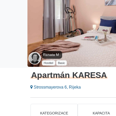
Renata M .
Hostitel
Basic
Apartmán KARESA
Strossmayerova 6, Rijeka
KATEGORIZACE
KAPACITA