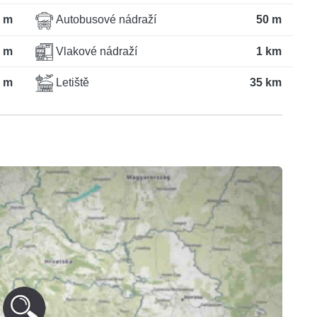
 m
Autobusové nádraží
50 m
 m
Vlakové nádraží
1 km
 m
Letiště
35 km