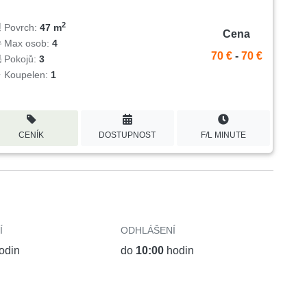
2
Povrch:
47 m
Cena
Max osob:
4
70 €
-
70 €
Pokojů:
3
Koupelen:
1
CENÍK
DOSTUPNOST
F/L MINUTE
Í
ODHLÁŠENÍ
odin
do
10:00
hodin