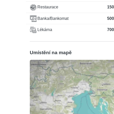
Restaurace
150
Banka/Bankomat
500
Lékárna
700
Umístění na mapě