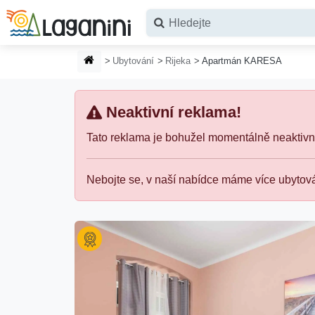
Přejít na hlavní obsah
DOMOVSKÁ STRÁNKA
Ubytování
Rijeka
Apartmán KARESA
Neaktivní reklama!
Tato reklama je bohužel momentálně neaktivní
Nebojte se, v naší nabídce máme více ubytov