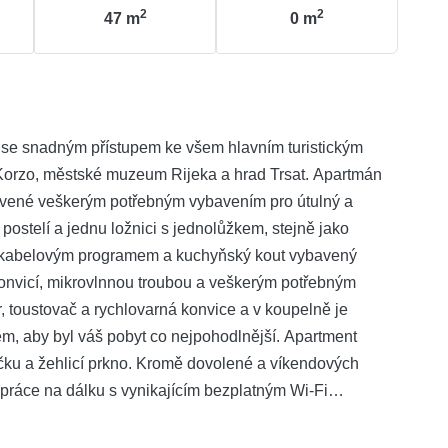
2
2
47
m
0
m
se snadným přístupem ke všem hlavním turistickým
 Korzo, městské muzeum Rijeka a hrad Trsat. Apartmán
avené veškerým potřebným vybavením pro útulný a
postelí a jednu ložnici s jednolůžkem, stejně jako
V s kabelovým programem a kuchyňský kout vybavený
konvicí, mikrovlnnou troubou a veškerým potřebným
r, toustovač a rychlovarná konvice a v koupelně je
, aby byl váš pobyt co nejpohodlnější. Apartment
čku a žehlicí prkno. Kromě dovolené a víkendových
práce na dálku s vynikajícím bezplatným Wi-Fi
hlazení) a má k dispozici olejové radiátory pro
n je možný pomocí trezoru na klíče