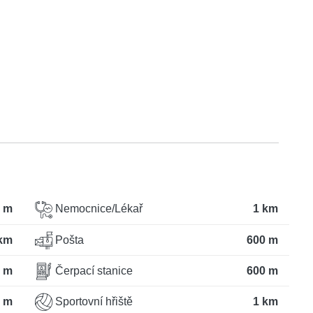
 m
Nemocnice/Lékař
1 km
km
Pošta
600 m
 m
Čerpací stanice
600 m
 m
Sportovní hřiště
1 km