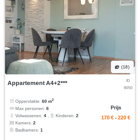
(18)
ID
Appartement A4+2***
9050
2
Oppervlakte:
60 m
Prijs
Max personen:
6
Volwassenen:
4
,
Kinderen:
2
170 €
-
220 €
Kamers:
2
Badkamers:
1