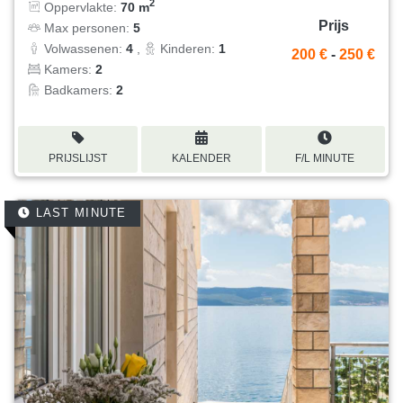
2
Oppervlakte:
70 m
Prijs
Max personen:
5
Volwassenen:
4
,
Kinderen:
1
200 €
-
250 €
Kamers:
2
Badkamers:
2
PRIJSLIJST
KALENDER
F/L MINUTE
LAST MINUTE