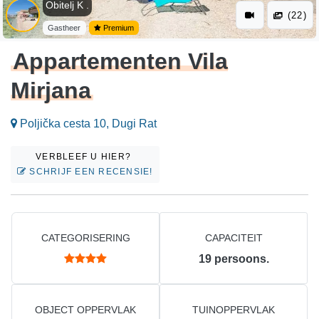
Obitelj K .
(22)
Gastheer
Premium
Appartementen Vila
Mirjana
Poljička cesta 10, Dugi Rat
VERBLEEF U HIER?
SCHRIJF EEN RECENSIE!
CATEGORISERING
CAPACITEIT
19
persoons.
OBJECT OPPERVLAK
TUINOPPERVLAK