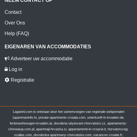
NEEM CONTACT OP
Contact
Over Ons
Help (FAQ)
EIGENAREN VAN ACCOMMODATIES
Adverteer uw accommodatie
Log in
Registratie
Laganini.com is ontstaan door het samenvoegen van regionale webportalen
(apartmaninfo.hr, private-apartments-croatia.com, unterkunft-in-kroatien.de,
ferienwohnungen-kroatien.at, dovolena-ubytovani-chorvatsko.cz, apartamenty-
chorwacja.com.pl, apartmaji-hrvaska.si, appartamenti-in-croazia.it, horvatorszag-
szallas.com, dovolenka-apartmany-chorvatsko.com, vacances-croatie.fr,