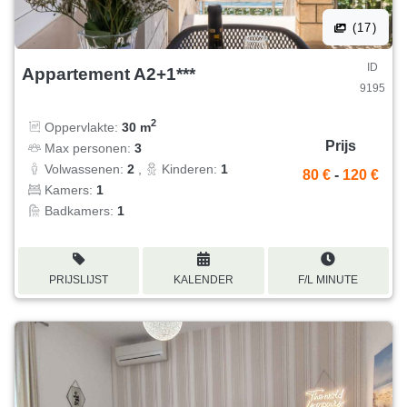
(17)
ID
Appartement A2+1***
9195
2
Oppervlakte:
30 m
Prijs
Max personen:
3
Volwassenen:
2
,
Kinderen:
1
80 €
-
120 €
Kamers:
1
Badkamers:
1
PRIJSLIJST
KALENDER
F/L MINUTE