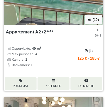
(10)
ID
Appartement A2+2****
9048
2
Oppervlakte:
40 m
Prijs
Max personen:
4
125 €
-
185 €
Kamers:
1
Badkamers:
1
PRIJSLIJST
KALENDER
F/L MINUTE