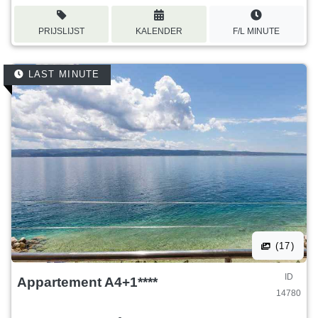
PRIJSLIJST
KALENDER
F/L MINUTE
LAST MINUTE
(17)
ID
Appartement A4+1****
14780