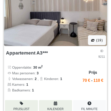
(19)
ID
Appartement A3***
9211
2
Oppervlakte:
30 m
Prijs
Max personen:
3
Volwassenen:
2
,
Kinderen:
1
70 €
-
110 €
Kamers:
1
Badkamers:
1
PRIJSLIJST
KALENDER
F/L MINUTE