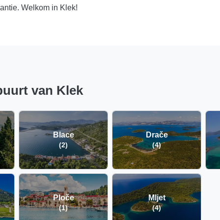
antie. Welkom in Klek!
uurt van Klek
Blace
Drače
(2)
(4)
Ploče
Mljet
(1)
(4)