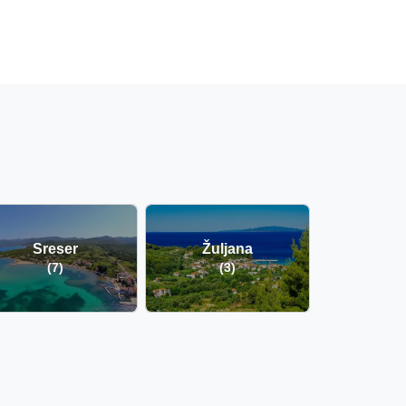
Sreser
Žuljana
(7)
(3)