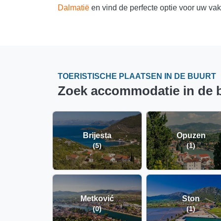
Dalmatië
en vind de perfecte optie voor uw vak
TOERISTISCHE PLAATSEN IN DE BUURT
Zoek accommodatie in de b
Brijesta
Opuzen
(5)
(1)
Metković
Ston
(0)
(1)