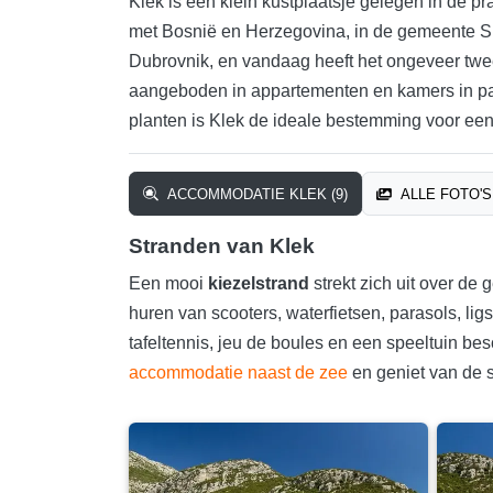
Klek is een klein kustplaatsje gelegen in de 
met Bosnië en Herzegovina, in de gemeente Sl
Dubrovnik, en vandaag heeft het ongeveer twe
aangeboden in appartementen en kamers in pa
planten is Klek de ideale bestemming voor een
ACCOMMODATIE KLEK (9)
ALLE FOTO'S 
Stranden van Klek
Een mooi
kiezelstrand
strekt zich uit over de
huren van scooters, waterfietsen, parasols, lig
tafeltennis, jeu de boules en een speeltuin b
accommodatie naast de zee
en geniet van de s