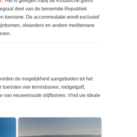
k
. Het is gelegen nabij de Kroatische grens
ntegraal deel van de beroemde Republiek
en toerisme. De accommodatie wordt exclusief
pijnbomen, oleanders en andere mediterrane
nnen.
s worden de mogelijkheid aangeboden tot het
 toeristen vier tennisbanen, midgetgolf,
aduw van eeuwenoude olijfbomen. Vind uw ideale