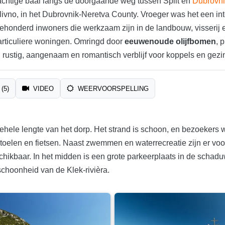
prachtige baai langs de doorgaande weg tussen Split en
Dubrovni
ivno, in het Dubrovnik-Neretva County. Vroeger was het een i
ehonderd inwoners die werkzaam zijn in de landbouw, visserij 
rticuliere woningen. Omringd door
eeuwenoude olijfbomen
, 
 rustig, aangenaam en romantisch verblijf voor koppels en gezi
(5)
VIDEO
WEERVOORSPELLING
 gehele lengte van het dorp. Het strand is schoon, en bezoeker
stoelen en fietsen. Naast zwemmen en waterrecreatie zijn er voor
eschikbaar. In het midden is een grote parkeerplaats in de sch
choonheid van de Klek-rivièra.