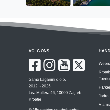
VOLG ONS
HAND
Weers
Kroati
Toeri
Samo Laganini d.o.o.
2012. - 2026.
Parken
Lea Mullera 46, 10000 Zagreb
Jadrol
Kroatie
Viamic
© Alle rechten voorbehouden