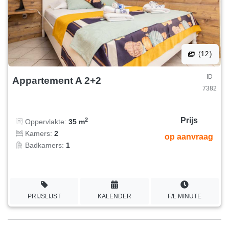
(12)
ID
Appartement A 2+2
7382
Prijs
2
Oppervlakte:
35 m
Kamers:
2
op aanvraag
Badkamers:
1
PRIJSLIJST
KALENDER
F/L MINUTE