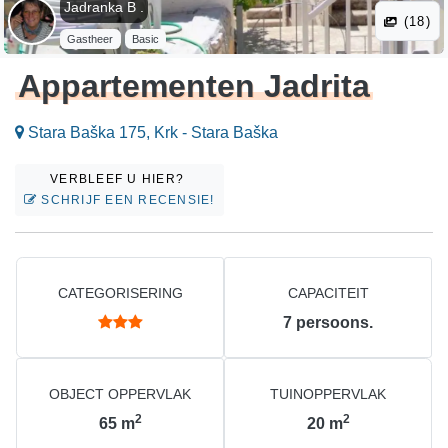
Jadranka B .
(18)
Gastheer
Basic
Appartementen Jadrita
Stara Baška 175, Krk - Stara Baška
VERBLEEF U HIER?
SCHRIJF EEN RECENSIE!
CATEGORISERING
CAPACITEIT
7
persoons.
OBJECT OPPERVLAK
TUINOPPERVLAK
2
2
65
m
20
m