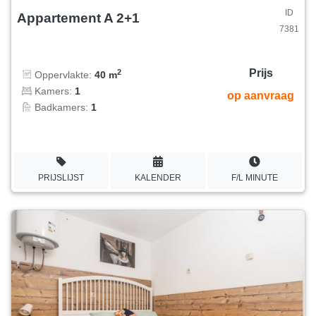
ID
Appartement A 2+1
7381
Prijs
2
Oppervlakte:
40 m
Kamers:
1
op aanvraag
Badkamers:
1
PRIJSLIJST
KALENDER
F/L MINUTE