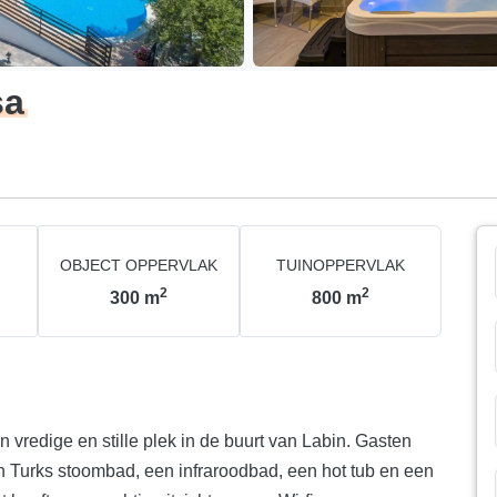
sa
OBJECT OPPERVLAK
TUINOPPERVLAK
2
2
300
m
800
m
 vredige en stille plek in de buurt van Labin. Gasten
Turks stoombad, een infraroodbad, een hot tub en een