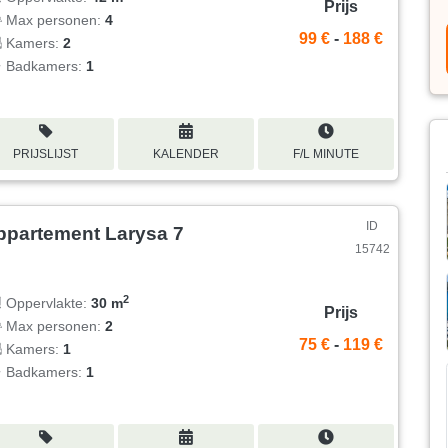
Prijs
Max personen:
4
99 €
-
188 €
Kamers:
2
Badkamers:
1
PRIJSLIJST
KALENDER
F/L MINUTE
ID
ppartement Larysa 7
15742
2
Oppervlakte:
30 m
Prijs
Max personen:
2
75 €
-
119 €
Kamers:
1
Badkamers:
1