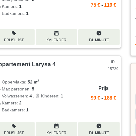
75 €
-
119 €
Kamers:
1
Badkamers:
1
PRIJSLIJST
KALENDER
F/L MINUTE
ID
ppartement Larysa 4
15739
2
Oppervlakte:
52 m
Prijs
Max personen:
5
Volwassenen:
4
,
Kinderen:
1
99 €
-
188 €
Kamers:
2
Badkamers:
1
PRIJSLIJST
KALENDER
F/L MINUTE