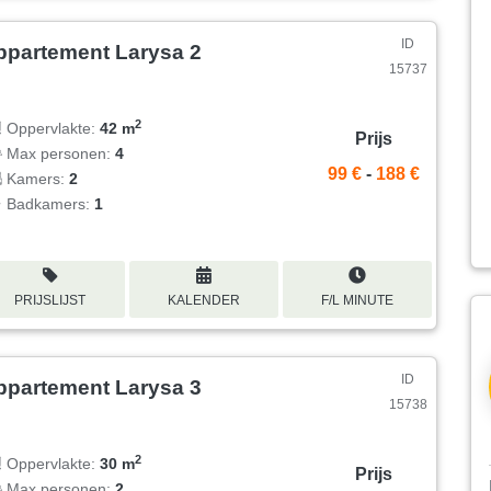
ID
ppartement Larysa 2
15737
2
Oppervlakte:
42 m
Prijs
Max personen:
4
99 €
-
188 €
Kamers:
2
Badkamers:
1
PRIJSLIJST
KALENDER
F/L MINUTE
ID
ppartement Larysa 3
15738
2
Oppervlakte:
30 m
Prijs
Max personen:
2