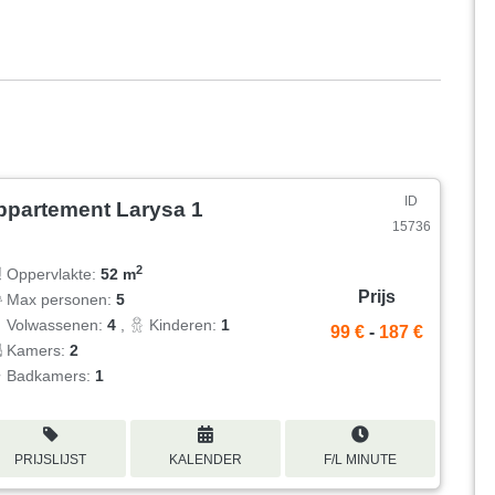
ID
ppartement Larysa 1
15736
2
Oppervlakte:
52 m
Prijs
Max personen:
5
Volwassenen:
4
,
Kinderen:
1
99 €
-
187 €
Kamers:
2
Badkamers:
1
PRIJSLIJST
KALENDER
F/L MINUTE