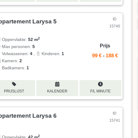
ID
ppartement Larysa 5
15740
2
Oppervlakte:
52 m
Prijs
Max personen:
5
Volwassenen:
4
,
Kinderen:
1
99 €
-
188 €
Kamers:
2
Badkamers:
1
PRIJSLIJST
KALENDER
F/L MINUTE
ID
ppartement Larysa 6
15741
2
Oppervlakte:
42 m