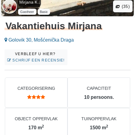
Mirjana K .
(35)
Gastheer
Basic
Vakantiehuis Mirjana
Golovik 30, Mošćenička Draga
VERBLEEF U HIER?
SCHRIJF EEN RECENSIE!
CATEGORISERING
CAPACITEIT
10
persoons.
OBJECT OPPERVLAK
TUINOPPERVLAK
2
2
170
m
1500
m