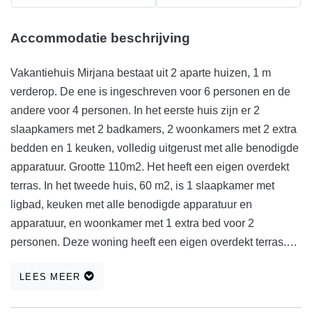
Accommodatie beschrijving
Vakantiehuis Mirjana bestaat uit 2 aparte huizen, 1 m
verderop. De ene is ingeschreven voor 6 personen en de
andere voor 4 personen. In het eerste huis zijn er 2
slaapkamers met 2 badkamers, 2 woonkamers met 2 extra
bedden en 1 keuken, volledig uitgerust met alle benodigde
apparatuur. Grootte 110m2. Het heeft een eigen overdekt
terras. In het tweede huis, 60 m2, is 1 slaapkamer met
ligbad, keuken met alle benodigde apparatuur en
apparatuur, en woonkamer met 1 extra bed voor 2
personen. Deze woning heeft een eigen overdekt terras.
Het hele vakantiehuis Mirjana is dus comfortabel voor 3
LEES MEER
kleinere gezinnen. Het is omgeven door groen, bossen en
promenades. U kunt wandelen, fietsen, badmintonnen,