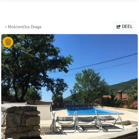
Ga naar hoofdinhoud
DEEL
Mošćenička Draga