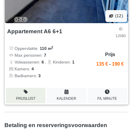
(12)
ID
Appartement A6 6+1
12080
2
Oppervlakte:
110 m
Prijs
Max personen:
7
Volwassenen:
6
,
Kinderen:
1
135 €
-
190 €
Kamers:
4
Badkamers:
3
PRIJSLIJST
KALENDER
F/L MINUTE
Betaling en reserveringsvoorwaarden