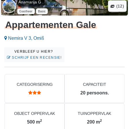
Anamarija G .
(12)
Gastheer
Basic
Appartementen Gale
Nemira V 3, Omiš
VERBLEEF U HIER?
SCHRIJF EEN RECENSIE!
CATEGORISERING
CAPACITEIT
20
persoons.
OBJECT OPPERVLAK
TUINOPPERVLAK
2
2
500
m
200
m