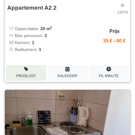
ID
Appartement A2 2
12076
2
Oppervlakte:
20 m
Prijs
Max personen:
2
35 €
-
60 €
Kamers:
1
Badkamers:
1
PRIJSLIJST
KALENDER
F/L MINUTE