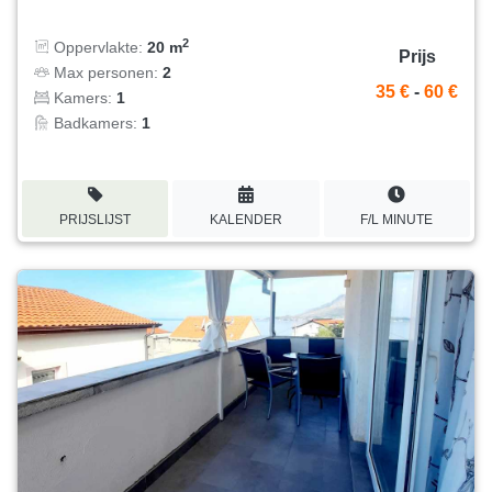
2
Oppervlakte:
20 m
Prijs
Max personen:
2
35 €
-
60 €
Kamers:
1
Badkamers:
1
PRIJSLIJST
KALENDER
F/L MINUTE