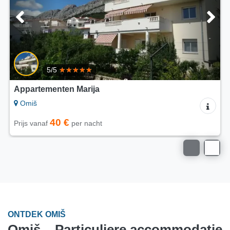
5/5
Appartementen Villa Mira
Omiš
60 €
Prijs vanaf
per nacht
ONTDEK OMIŠ
Omiš – Particuliere accommodatie