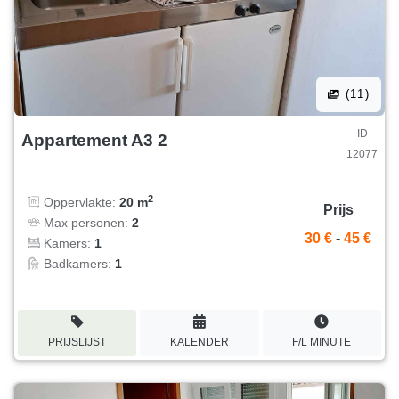
(11)
ID
Appartement A3 2
12077
2
Oppervlakte:
20 m
Prijs
Max personen:
2
30 €
-
45 €
Kamers:
1
Badkamers:
1
PRIJSLIJST
KALENDER
F/L MINUTE