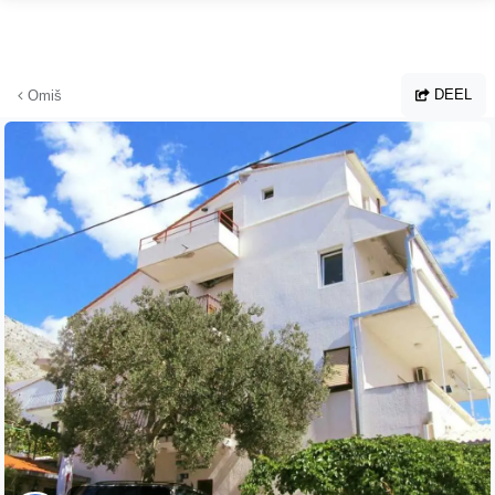
Ga naar hoofdinhoud
DEEL
Omiš