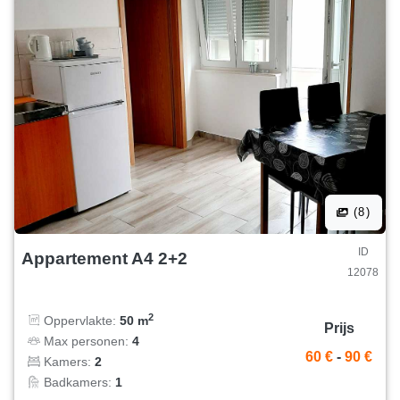
(8)
ID
Appartement A4 2+2
12078
2
Oppervlakte:
50 m
Prijs
Max personen:
4
60 €
-
90 €
Kamers:
2
Badkamers:
1