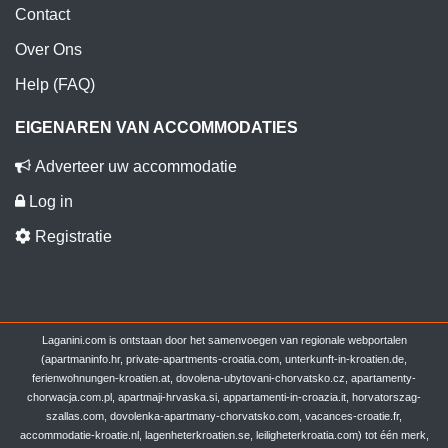
Contact
Over Ons
Help (FAQ)
EIGENAREN VAN ACCOMMODATIES
Adverteer uw accommodatie
Log in
Registratie
Laganini.com is ontstaan door het samenvoegen van regionale webportalen
(apartmaninfo.hr, private-apartments-croatia.com, unterkunft-in-kroatien.de,
ferienwohnungen-kroatien.at, dovolena-ubytovani-chorvatsko.cz, apartamenty-
chorwacja.com.pl, apartmaji-hrvaska.si, appartamenti-in-croazia.it, horvatorszag-
szallas.com, dovolenka-apartmany-chorvatsko.com, vacances-croatie.fr,
accommodatie-kroatie.nl, lagenheterkroatien.se, leiligheterkroatia.com) tot één merk,