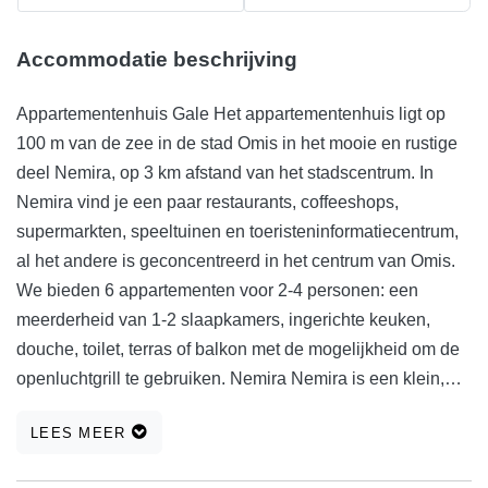
Accommodatie beschrijving
Appartementenhuis Gale Het appartementenhuis ligt op
100 m van de zee in de stad Omis in het mooie en rustige
deel Nemira, op 3 km afstand van het stadscentrum. In
Nemira vind je een paar restaurants, coffeeshops,
supermarkten, speeltuinen en toeristeninformatiecentrum,
al het andere is geconcentreerd in het centrum van Omis.
We bieden 6 appartementen voor 2-4 personen: een
meerderheid van 1-2 slaapkamers, ingerichte keuken,
douche, toilet, terras of balkon met de mogelijkheid om de
openluchtgrill te gebruiken. Nemira Nemira is een klein,
pittoresk dorpje gelegen drie kilometer ten oosten van de
LEES MEER
stad Omis. Het is een rustige plek die voornamelijk
accommodatie biedt in appartementenhuizen, villa's en